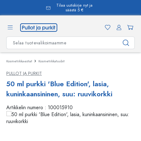
Tilaa uutiskirje nyt ja
äsisältöön
säästä 5 €
Kosmetiikka-astiat
Kosmetiikkatuubit
PULLOT JA PURKIT
50 ml purkki 'Blue Edition', lasia,
kuninkaansininen, suu: ruuvikorkki
Artikkelin numero :
100015910