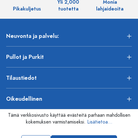
Yli 2,000
Monia
Pikakuljetus
tuotetta
lahjaideoita
Neuvonta ja palvelu:
Pullot ja Purkit
Tilaustiedot
Oikeudellinen
Tämä verkkosivusto käyttää evästeitä parhaan mahdollisen
kokemuksen varmistamiseksi.
Lisätietoa...