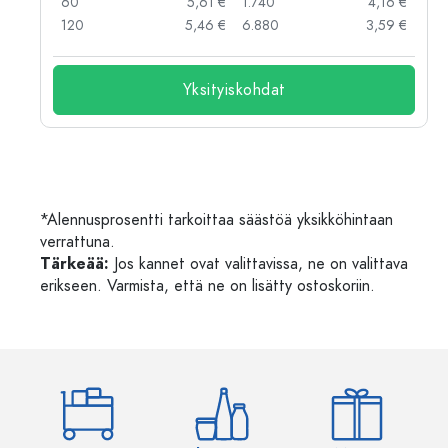
 €
60
5,61 €
1.740
4,16 €
 €
120
5,46 €
6.880
3,59 €
Yksityiskohdat
*Alennusprosentti tarkoittaa säästöä yksikköhintaan
verrattuna.
Tärkeää:
Jos kannet ovat valittavissa, ne on valittava
erikseen. Varmista, että ne on lisätty ostoskoriin.