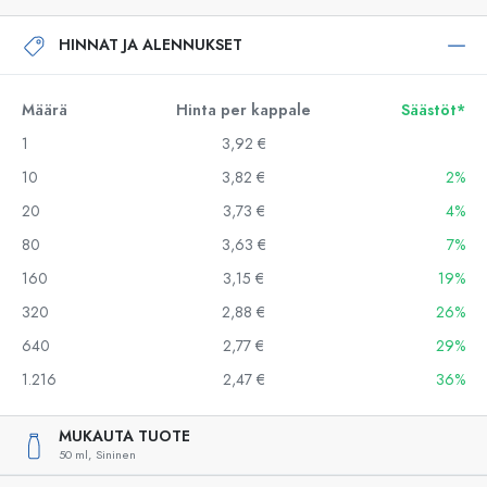
HINNAT JA ALENNUKSET
Määrä
Hinta per kappale
Säästöt*
1
3,92 €
10
3,82 €
2%
20
3,73 €
4%
80
3,63 €
7%
160
3,15 €
19%
320
2,88 €
26%
640
2,77 €
29%
1.216
2,47 €
36%
MUKAUTA TUOTE
50 ml,
Sininen