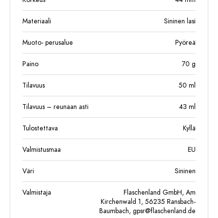
Materiaali
Sininen lasi
Muoto- perusalue
Pyöreä
Paino
70
g
Tilavuus
50
ml
Tilavuus – reunaan asti
43
ml
Tulostettava
Kyllä
Valmistusmaa
EU
Väri
Sininen
Valmistaja
Flaschenland GmbH, Am
Kirchenwald 1, 56235 Ransbach-
Baumbach,
gpsr@flaschenland.de