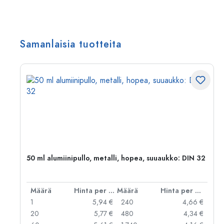
Samanlaisia tuotteita
,
50 ml alumiinipullo, metalli, hopea, suuaukko: DIN 32
er kpl
Määrä
Hinta per kpl
Määrä
Hinta per kpl
 €
1
5,94 €
240
4,66 €
 €
20
5,77 €
480
4,34 €