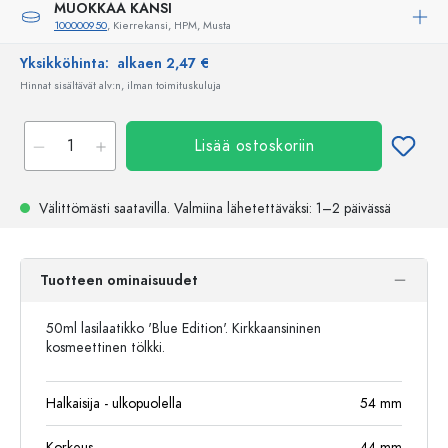
MUOKKAA KANSI
100000950
, Kierrekansi, HPM, Musta
Yksikköhinta:
alkaen 2,47 €
Hinnat sisältävät alv:n, ilman toimituskuluja
Lisää ostoskoriin
Välittömästi saatavilla.
Valmiina lähetettäväksi
: 1–2 päivässä
Tuotteen ominaisuudet
50ml lasilaatikko 'Blue Edition'. Kirkkaansininen
kosmeettinen tölkki.
Halkaisija - ulkopuolella
54
mm
Korkeus
44
mm