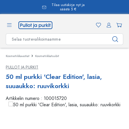
Tilaa uutiskirje nyt ja
äsisältöön
säästä 5 €
Kosmetiikka-astiat
Kosmetiikkatuubit
PULLOT JA PURKIT
50 ml purkki 'Clear Edition', lasia,
suuaukko: ruuvikorkki
Artikkelin numero :
100015720