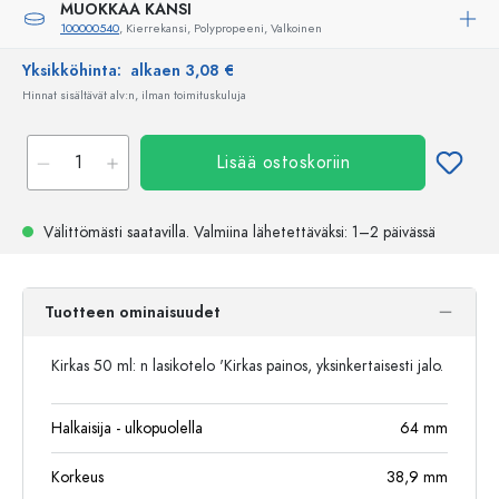
MUOKKAA KANSI
100000540
, Kierrekansi, Polypropeeni, Valkoinen
Yksikköhinta:
alkaen 3,08 €
Hinnat sisältävät alv:n, ilman toimituskuluja
Lisää ostoskoriin
Välittömästi saatavilla.
Valmiina lähetettäväksi
: 1–2 päivässä
Tuotteen ominaisuudet
Kirkas 50 ml: n lasikotelo 'Kirkas painos, yksinkertaisesti jalo.
Halkaisija - ulkopuolella
64
mm
Korkeus
38,9
mm