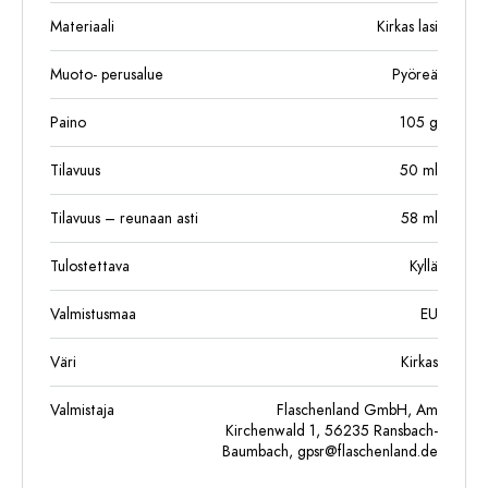
Materiaali
Kirkas lasi
Muoto- perusalue
Pyöreä
Paino
105
g
Tilavuus
50
ml
Tilavuus – reunaan asti
58
ml
Tulostettava
Kyllä
Valmistusmaa
EU
Väri
Kirkas
Valmistaja
Flaschenland GmbH, Am
Kirchenwald 1, 56235 Ransbach-
Baumbach,
gpsr@flaschenland.de