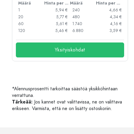
er kpl
Määrä
Hinta per kpl
Määrä
Hinta per kpl
 €
1
5,94 €
240
4,66 €
 €
20
5,77 €
480
4,34 €
 €
60
5,61 €
1.740
4,16 €
 €
120
5,46 €
6.880
3,59 €
Yksityiskohdat
*Alennusprosentti tarkoittaa säästöä yksikköhintaan
verrattuna.
Tärkeää:
Jos kannet ovat valittavissa, ne on valittava
erikseen. Varmista, että ne on lisätty ostoskoriin.