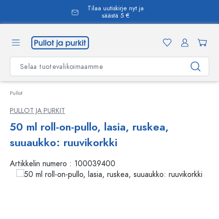
Tilaa uutiskirje nyt ja
äsisältöön
säästä 5 €
Pullot
PULLOT JA PURKIT
50 ml roll-on-pullo, lasia, ruskea,
suuaukko: ruuvikorkki
Artikkelin numero :
100039400