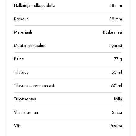
Halkaisija - ulkopuolella
38
mm
Korkeus
88
mm
Materiaali
Ruskea lasi
Muoto- perusalue
Pyöreä
Paino
77
g
Tilavuus
50
ml
Tilavuus – reunaan asti
60
ml
Tulostettava
Kyllä
Valmistusmaa
Saksa
Väri
Ruskea