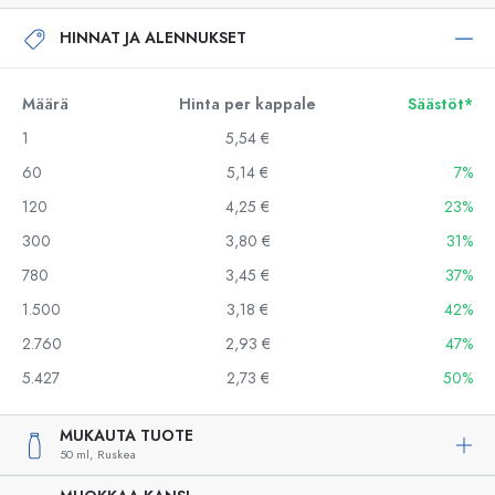
HINNAT JA ALENNUKSET
Määrä
Hinta per kappale
Säästöt*
1
5,54 €
60
5,14 €
7%
120
4,25 €
23%
300
3,80 €
31%
780
3,45 €
37%
1.500
3,18 €
42%
2.760
2,93 €
47%
5.427
2,73 €
50%
MUKAUTA TUOTE
50 ml,
Ruskea