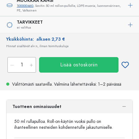
MUOKKAA KANSI
100000460
, Sovitin 50 ml roll-on-pullolle, LDPE-muovia, luonnonvärinen,
PE, Valkoinen
TARVIKKEET
ei valittua
Yksikköhinta:
alkaen 2,73 €
Hinnat sisältävät alv:n, ilman toimituskuluja
Lisää ostoskoriin
Välittömästi saatavilla.
Valmiina lähetettäväksi
: 1–2 päivässä
Tuotteen ominaisuudet
50 ml rullapulloa. Roll-on-käytön vuoksi pullo on
ihanteellinen nesteiden kohdennetulle jakautumiselle.