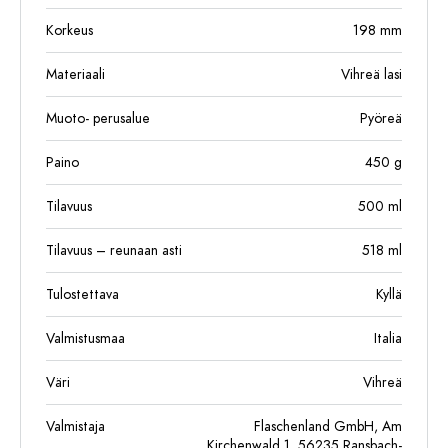
Korkeus
198
mm
Materiaali
Vihreä lasi
Muoto- perusalue
Pyöreä
Paino
450
g
Tilavuus
500
ml
Tilavuus – reunaan asti
518
ml
Tulostettava
Kyllä
Valmistusmaa
Italia
Väri
Vihreä
Valmistaja
Flaschenland GmbH, Am
Kirchenwald 1, 56235 Ransbach-