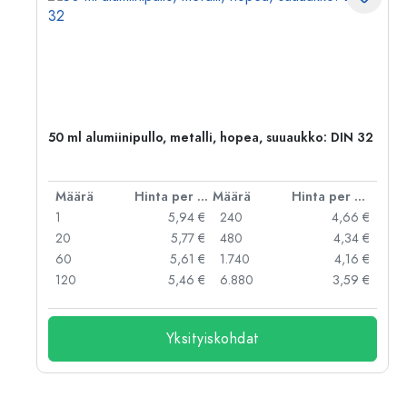
50 ml alumiinipullo, metalli, hopea, suuaukko: DIN 32
er kpl
Määrä
Hinta per kpl
Määrä
Hinta per kpl
 €
1
5,94 €
240
4,66 €
 €
20
5,77 €
480
4,34 €
 €
60
5,61 €
1.740
4,16 €
 €
120
5,46 €
6.880
3,59 €
Yksityiskohdat