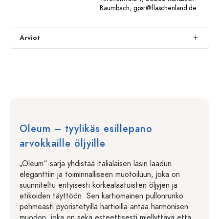
Baumbach,
gpsr@flaschenland.de
Arviot
Oleum – tyylikäs esillepano
arvokkaille öljyille
„Oleum“-sarja yhdistää italialaisen lasin laadun
eleganttiin ja toiminnalliseen muotoiluun, joka on
suunniteltu erityisesti korkealaatuisten öljyjen ja
etikoiden täyttöön. Sen kartiomainen pullonrunko
pehmeästi pyöristetyillä hartioilla antaa harmonisen
muodon, joka on sekä esteettisesti miellyttävä että