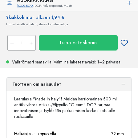
MUOKKAA KANSI
100035090
, DOP, Polypropeeni, Musta
Yksikköhinta:
alkaen 1,94 €
Hinnat sisältävät alv:n, ilman toimituskuluja
Lisää ostoskoriin
Välittömästi saatavilla.
Valmiina lähetettäväksi
: 1–2 päivässä
Tuotteen ominaisuudet
Laatulasia "Made in Italy"! Meidän kartiomainen 500 ml
antiikkivihreä etikka-/öljypullo "Oleum" DOP tarjoaa
innovatiivisen ja tyylikkään pakkaamisen korkealaatuisille
ruokasuille.
Halkaisija - ulkopuolella
72
mm