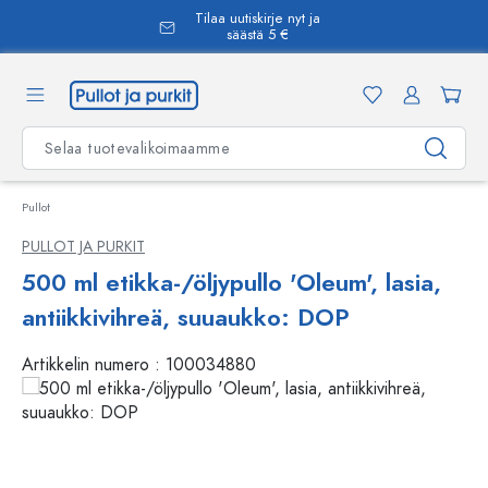
Tilaa uutiskirje nyt ja
äsisältöön
säästä 5 €
Pullot
PULLOT JA PURKIT
500 ml etikka-/öljypullo 'Oleum', lasia,
antiikkivihreä, suuaukko: DOP
Artikkelin numero :
100034880