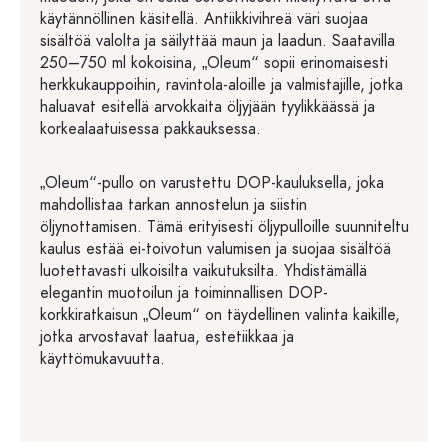
käytännöllinen käsitellä. Antiikkivihreä väri suojaa
sisältöä valolta ja säilyttää maun ja laadun. Saatavilla
250–750 ml kokoisina, „Oleum“ sopii erinomaisesti
herkkukauppoihin, ravintola-aloille ja valmistajille, jotka
haluavat esitellä arvokkaita öljyjään tyylikkäässä ja
korkealaatuisessa pakkauksessa.
„Oleum“-pullo on varustettu DOP-kauluksella, joka
mahdollistaa tarkan annostelun ja siistin
öljynottamisen. Tämä erityisesti öljypulloille suunniteltu
kaulus estää ei-toivotun valumisen ja suojaa sisältöä
luotettavasti ulkoisilta vaikutuksilta. Yhdistämällä
elegantin muotoilun ja toiminnallisen DOP-
korkkiratkaisun „Oleum“ on täydellinen valinta kaikille,
jotka arvostavat laatua, estetiikkaa ja
käyttömukavuutta.