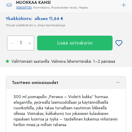
MUOKKAA KANSI
100035720
, Kierrekansi, Ruostumaton teräs, Hopea
Yksikköhinta:
alkaen 11,64 €
Hinnat sisältävät alv:n, ilman toimituskuluja
Lisää ostoskoriin
Välittömästi saatavilla.
Valmiina lähetettäväksi
: 1–2 päivässä
Tuotteen ominaisuudet
500 ml juomapullo „Perseus – Violetti kukka“ hurmaa
elegantilla, pyöreällä lasimuodollaan ja käytännöllisellä
ruuvikorkilla, joka takaa turvallisen nautinnon liikkeellä
ollessa. Voimakas, kukkakuvio tuo jokaiseen kulaukseen
ripauksen luontoa ja tyyliä – täydellinen kokemus virkistäviin
hetkiin missä ja milloin tahansa.