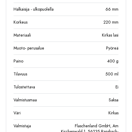
Halkaisija - ulkopuolella
66
mm
Korkeus
220
mm
Materiaali
Kirkas lasi
Muoto- perusalue
Pyöreä
Paino
400
g
Tilavuus
500
ml
Tulostettava
Ei
Valmistusmaa
Saksa
Väri
Kirkas
Valmistaja
Flaschenland GmbH, Am
Kirchenwald 1, 56235 Ransbach-