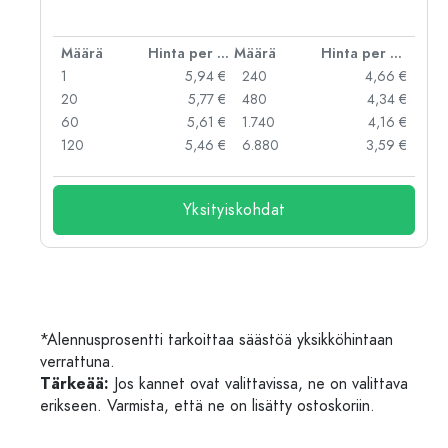
er kpl
Määrä
Hinta per kpl
Määrä
Hinta per kpl
 €
1
5,94 €
240
4,66 €
 €
20
5,77 €
480
4,34 €
 €
60
5,61 €
1.740
4,16 €
 €
120
5,46 €
6.880
3,59 €
Yksityiskohdat
*Alennusprosentti tarkoittaa säästöä yksikköhintaan
verrattuna.
Tärkeää:
Jos kannet ovat valittavissa, ne on valittava
erikseen. Varmista, että ne on lisätty ostoskoriin.