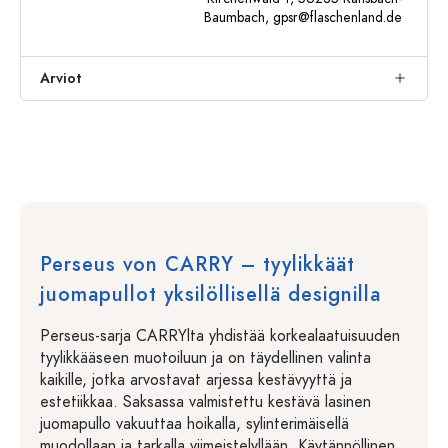
Baumbach,
gpsr@flaschenland.de
Arviot
Perseus von CARRY – tyylikkäät
juomapullot yksilöllisellä designilla
Perseus-sarja CARRYlta yhdistää korkealaatuisuuden
tyylikkääseen muotoiluun ja on täydellinen valinta
kaikille, jotka arvostavat arjessa kestävyyttä ja
estetiikkaa. Saksassa valmistettu kestävä lasinen
juomapullo vakuuttaa hoikalla, sylinterimäisellä
muodollaan ja tarkalla viimeistelyllään. Käytännöllinen