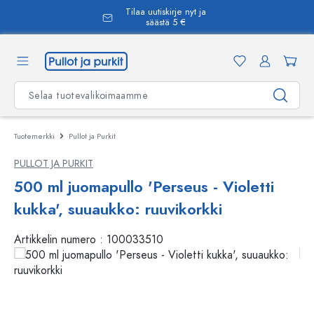
Tilaa uutiskirje nyt ja
äsisältöön
säästä 5 €
Tuotemerkki
Pullot ja Purkit
PULLOT JA PURKIT
500 ml juomapullo 'Perseus - Violetti
kukka', suuaukko: ruuvikorkki
Artikkelin numero :
100033510