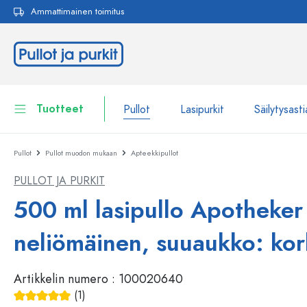
Ammattimainen toimitus
akuun
Siirry päänavigointiin
Tuotteet
Pullot
Lasipurkit
Säilytysasti
Pullot
Pullot muodon mukaan
Apteekkipullot
Pullot
Näytä kaikki Pullot
PULLOT JA PURKIT
Lasipurkit
Pullot tuotemerkin mukaan
500 ml lasipullo Apotheker
WECK-Lasipullot
Säilytysastiat
neliömäinen, suuaukko: kor
Astiat
Pullot toiminnon mukaan
Artikkelin numero :
100020640
Pipettipullot
Kosmetiikka-astiat
Patenttikorkkipullot
(1)