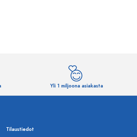
a
Yli 1 miljoona asiakasta
Tilaustiedot