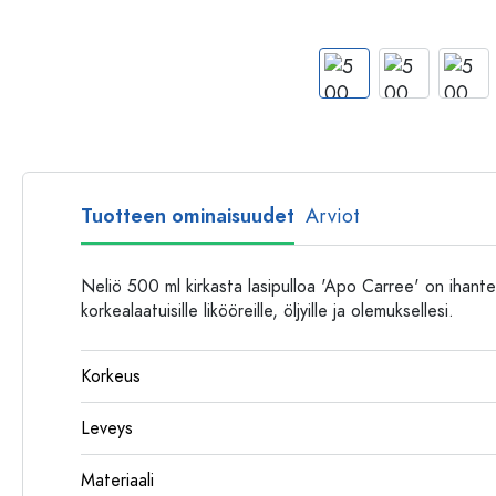
Muovipullot
Tuotteen ominaisuudet
Arviot
Neliö 500 ml kirkasta lasipulloa 'Apo Carree' on ihanteel
korkealaatuisille likööreille, öljyille ja olemuksellesi.
Korkeus
Leveys
Materiaali