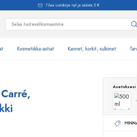
Tilaa uutiskirje nyt ja säästä 5 €
at
Kosmetiikka-astiat
Kannet, korkit, sulkimet
Tar
Yli 2500 tuot
Asetuksesi
 Carré,
Estal-Lasipullot
kki
HINN
Pumppupullot
Airless-pumppupullot
Spraypullot
Roll-on-pullot