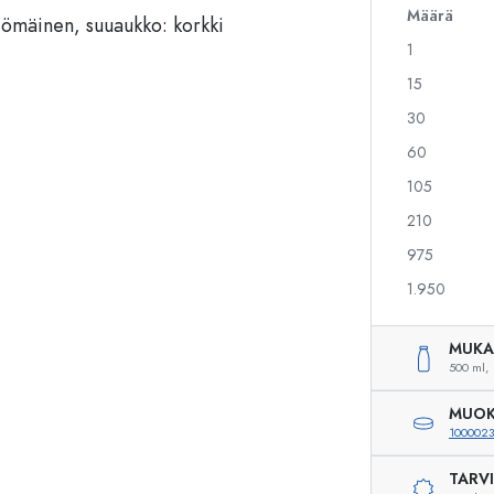
Määrä
1
Alkoholipullot
Puristuspullot
15
Likööripullot
Säilytyspullot
30
Mehupullot
Kuviopainetut pullot
60
Parfyymipullot
Ginipullot
Kynsilakkapullot
Joulupullot
105
Minipullot
Koristeelliset pullot
210
975
1.950
Erikoismuotoiset pullot
Sylinteripullot
Pyöreäkauluspullot
Käymisastiat
MUKA
Taskumatit
500 ml,
Leveäkaulaiset pullot
MUOK
100002
TARV
Keraamiset pullot