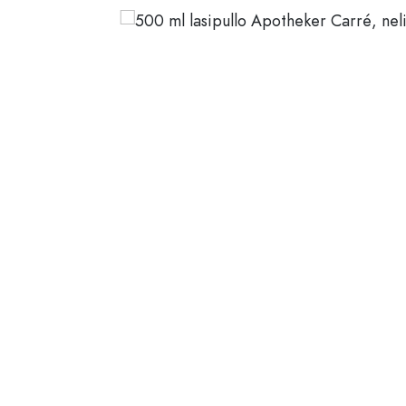
Keskimääräinen arvosana 5 5 tähdestä
Muovisäiliöt
Pullot käytön mukaan
Kannet, korkit, sulkimet
Etikka- ja öljypullot
Viinipullot
Tarvikkeet
Olutpullot
Juomapullot
Tuotemerkki
Lääkepullot
Maitopullot
Alennukset
Uutuudet
Pullot muodon mukaan
Apteekkipullot
Korvalliset pullot
Pitkäkaulaiset pullot
Monikulmaiset pullot
Pullot materiaalin mukaan
Lasipullot