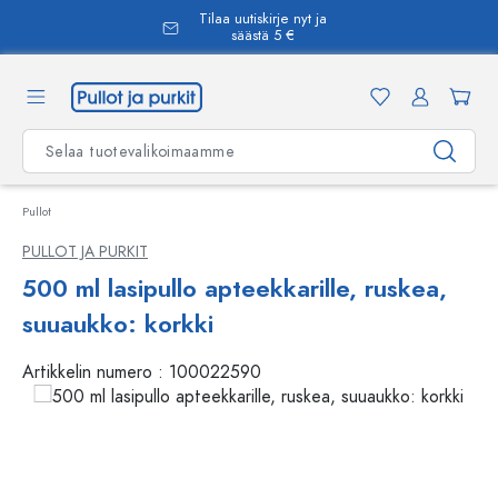
Tilaa uutiskirje nyt ja
äsisältöön
säästä 5 €
Pullot
PULLOT JA PURKIT
500 ml lasipullo apteekkarille, ruskea,
suuaukko: korkki
Artikkelin numero :
100022590