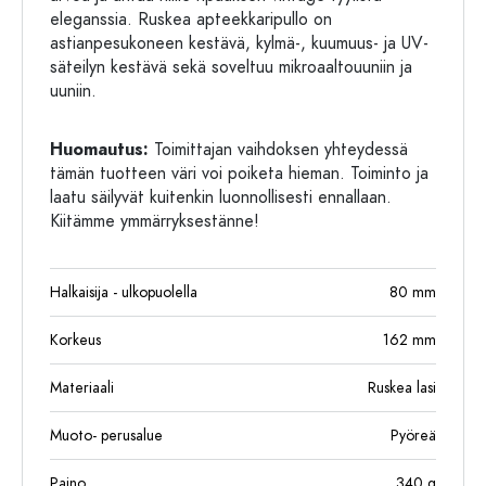
eleganssia. Ruskea apteekkaripullo on
astianpesukoneen kestävä, kylmä-, kuumuus- ja UV-
säteilyn kestävä sekä soveltuu mikroaaltouuniin ja
uuniin.
Huomautus:
Toimittajan vaihdoksen yhteydessä
tämän tuotteen väri voi poiketa hieman. Toiminto ja
laatu säilyvät kuitenkin luonnollisesti ennallaan.
Kiitämme ymmärryksestänne!
Halkaisija - ulkopuolella
80
mm
Korkeus
162
mm
Materiaali
Ruskea lasi
Muoto- perusalue
Pyöreä
Paino
340
g