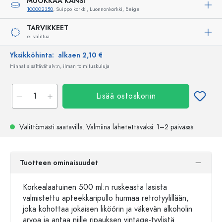
MUOKKAA KANSI
100002350
, Suippo korkki, Luonnonkorkki, Beige
TARVIKKEET
ei valittua
Yksikköhinta:
alkaen 2,10 €
Hinnat sisältävät alv:n, ilman toimituskuluja
Lisää ostoskoriin
Välittömästi saatavilla.
Valmiina lähetettäväksi
: 1–2 päivässä
Tuotteen ominaisuudet
Korkealaatuinen 500 ml:n ruskeasta lasista
valmistettu apteekkaripullo hurmaa retrotyylillään,
joka kohottaa jokaisen liköörin ja väkevän alkoholin
arvoa ja antaa niille ripauksen vintage-tyylistä