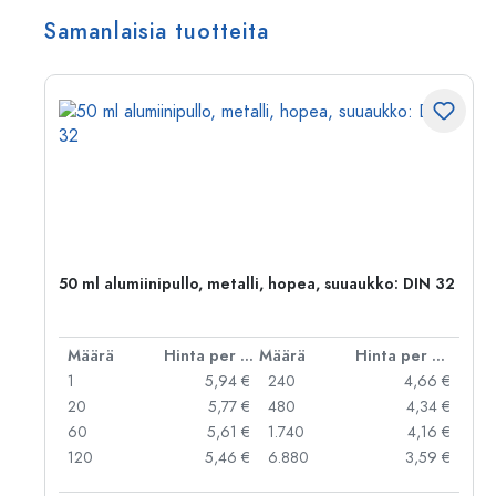
Samanlaisia tuotteita
50 ml alumiinipullo, metalli, hopea, suuaukko: DIN 32
er kpl
Määrä
Hinta per kpl
Määrä
Hinta per kpl
 €
1
5,94 €
240
4,66 €
 €
20
5,77 €
480
4,34 €
 €
60
5,61 €
1.740
4,16 €
 €
120
5,46 €
6.880
3,59 €