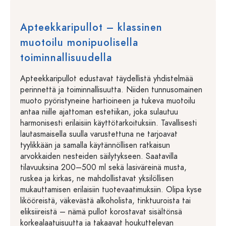
Apteekkaripullot – klassinen
muotoilu monipuolisella
toiminnallisuudella
Apteekkaripullot edustavat täydellistä yhdistelmää
perinnettä ja toiminnallisuutta. Niiden tunnusomainen
muoto pyöristyneine hartioineen ja tukeva muotoilu
antaa niille ajattoman estetiikan, joka sulautuu
harmonisesti erilaisiin käyttötarkoituksiin. Tavallisesti
lautasmaisella suulla varustettuna ne tarjoavat
tyylikkään ja samalla käytännöllisen ratkaisun
arvokkaiden nesteiden säilytykseen. Saatavilla
tilavuuksina 200–500 ml sekä lasiväreinä musta,
ruskea ja kirkas, ne mahdollistavat yksilöllisen
mukauttamisen erilaisiin tuotevaatimuksiin. Olipa kyse
likööreistä, väkevästä alkoholista, tinktuuroista tai
eliksiireistä – nämä pullot korostavat sisältönsä
korkealaatuisuutta ja takaavat houkuttelevan