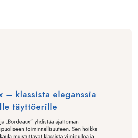
 – klassista eleganssia
le täyttöerille
rja „Bordeaux“ yhdistää ajattoman
puoliseen toiminnallisuuteen. Sen hoikka
kaula muistuttavat klassista viinipulloa ja