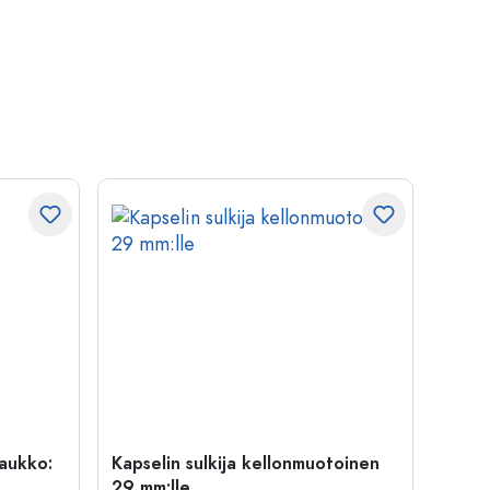
uaukko:
Kapselin sulkija kellonmuotoinen
500 m
29 mm:lle
Carré