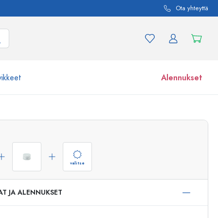
Ota yhteyttä
vikkeet
Alennukset
etta ja tuotevariaatiota
Lasipurkit
Tutustu nyt
Osta nyt
valitse
AT JA ALENNUKSET