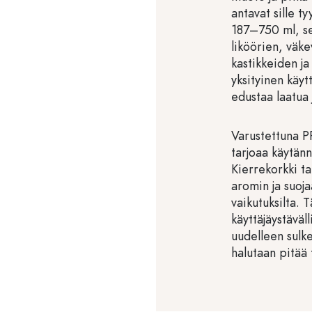
antavat sille t
187–750 ml, se 
liköörien, väk
kastikkeiden ja
yksityinen käyt
edustaa laatua 
Varustettuna PP
tarjoaa käytänn
Kierrekorkki ta
aromin ja suojaa
vaikutuksilta.
käyttäjäystäväl
uudelleen sulke
halutaan pitää 