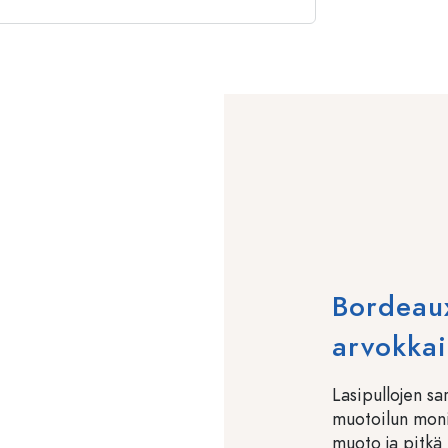
Bordeaux
arvokkail
Lasipullojen sa
muotoilun moni
muoto ja pitkä 