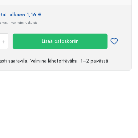
nta:
alkaen 1,16 €
 alv:n, ilman toimituskuluja
Lisää ostoskoriin
sti saatavilla.
Valmiina lähetettäväksi
: 1–2 päivässä