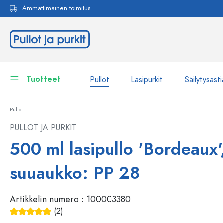
Ammattimainen toimitus
akuun
Siirry päänavigointiin
Tuotteet
Pullot
Lasipurkit
Säilytysasti
Pullot
Pullot
Näytä kaikki Pullot
PULLOT JA PURKIT
Lasipurkit
500 ml lasipullo 'Bordeaux'
Pullot tuotemerkin mukaan
WECK-Lasipullot
Säilytysastiat
suuaukko: PP 28
Astiat
Pullot toiminnon mukaan
Artikkelin numero :
100003380
Pipettipullot
Kosmetiikka-astiat
(2)
Patenttikorkkipullot
Keskimääräinen arvosana 5 5 tähdestä