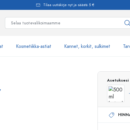
Tilaa uutiskirje nyt ja säästä 5 €
at
Kosmetiikka-astiat
Kannet, korkit, sulkimet
Tar
Yli 2500 tuot
Asetuksesi
,
Estal-Lasipullot
HINN
Pumppupullot
Airless-pumppupullot
Spraypullot
Roll-on-pullot