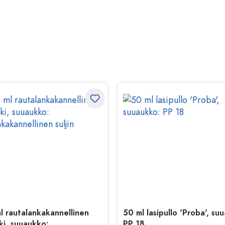
l rautalankakannellinen
50 ml lasipullo 'Proba', su
ki, suuaukko:
PP 18