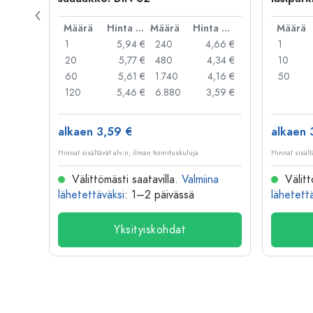
rautalan
Hinta per kpl
Määrä
Hinta per kpl
Määrä
Hinta per kpl
Määrä
,99 €
1
5,94 €
240
4,66 €
1
,95 €
20
5,77 €
480
4,34 €
10
,91 €
60
5,61 €
1.740
4,16 €
50
,79 €
120
5,46 €
6.880
3,59 €
alkaen 3,59 €
alkaen 
Hinnat sisältävät alv:n, ilman toimituskuluja
Hinnat sisält
na
Välittömästi saatavilla.
Valmiina
Välitt
lähetettäväksi
: 1–2 päivässä
lähetett
Yksityiskohdat