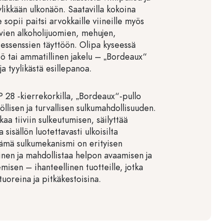
yylikkään ulkonäön. Saatavilla kokoina
sopii paitsi arvokkaille viineille myös
evien alkoholijuomien, mehujen,
 essenssien täyttöön. Olipa kyseessä
tö tai ammatillinen jakelu – „Bordeaux“
ja tyylikästä esillepanoa.
 28 -kierrekorkilla, „Bordeaux“-pullo
öllisen ja turvallisen sulkumahdollisuuden.
kaa tiiviin sulkeutumisen, säilyttää
 sisällön luotettavasti ulkoisilta
 Tämä sulkumekanismi on erityisen
linen ja mahdollistaa helpon avaamisen ja
misen – ihanteellinen tuotteille, jotka
tuoreina ja pitkäkestoisina.