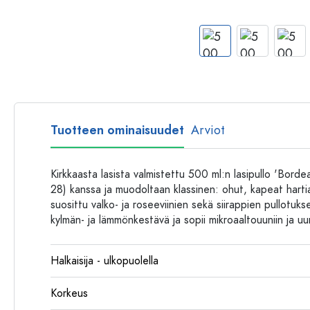
Muovipullot
Tuotteen ominaisuudet
Arviot
Kirkkaasta lasista valmistettu 500 ml:n lasipullo 'Bord
28) kanssa ja muodoltaan klassinen: ohut, kapeat hartia
suosittu valko- ja roseeviinien sekä siirappien pullotu
kylmän- ja lämmönkestävä ja sopii mikroaaltouuniin ja uun
Halkaisija - ulkopuolella
Korkeus