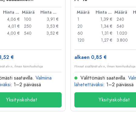
kakannellinen suljin
Hinta per kpl
Määrä
Hinta per kpl
Määrä
Hinta per kpl
Määrä
4,06 €
100
3,91 €
1
1,39 €
240
4,01 €
250
3,53 €
20
1,34 €
540
4,00 €
540
3,52 €
60
1,31 €
1.020
120
1,27 €
3.800
3,52 €
alkaen 0,85 €
ävät alv:n, ilman toimituskuluja
Hinnat sisältävät alv:n, ilman toimituskuluja
ömästi saatavilla.
Valmiina
Välittömästi saatavilla.
Val
äväksi
: 1–2 päivässä
lähetettäväksi
: 1–2 päivässä
Yksityiskohdat
Yksityiskohdat