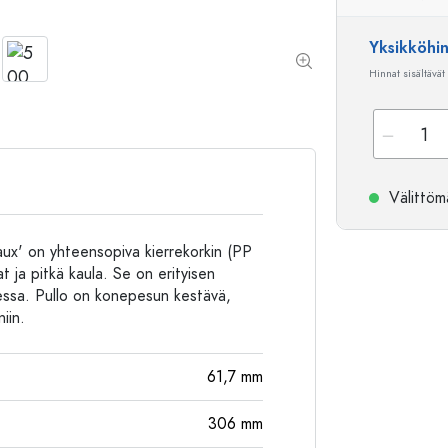
Alumiinipullot
Yksikköhi
Hinnat sisältävät
Välittömä
eaux' on yhteensopiva kierrekorkin (PP
t ja pitkä kaula. Se on erityisen
ksessa. Pullo on konepesun kestävä,
iin.
61,7
mm
306
mm