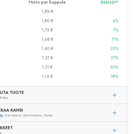
Hinta per kappale
Säästöt*
1,89 €
1,80 €
4%
1,75 €
7%
1,68 €
11%
1,40 €
25%
1,37 €
27%
1,31 €
30%
1,16 €
38%
UTA TUOTE
Kirkas
KAA KANSI
40
, Kierrekansi, Alumiinihana, Hopea
IKKEET
Esimerkillinen edustus
ua