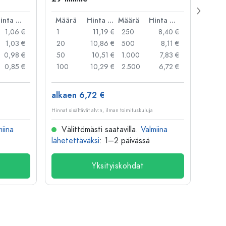
suua
Hinta per kpl
Määrä
Hinta per kpl
Määrä
Hinta per kpl
Mää
1,06 €
1
11,19 €
250
8,40 €
1
1,03 €
20
10,86 €
500
8,11 €
24
0,98 €
50
10,51 €
1.000
7,83 €
72
0,85 €
100
10,29 €
2.500
6,72 €
120
alkaen 6,72 €
alkae
Hinnat sisältävät alv:n, ilman toimituskuluja
Hinnat si
miina
Välittömästi saatavilla.
Valmiina
Väl
lähetettäväksi
: 1–2 päivässä
lähete
Yksityiskohdat