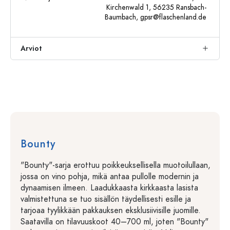
Kirchenwald 1, 56235 Ransbach-
Baumbach,
gpsr@flaschenland.de
Arviot
Bounty
"Bounty"-sarja erottuu poikkeuksellisella muotoilullaan,
jossa on vino pohja, mikä antaa pullolle modernin ja
dynaamisen ilmeen. Laadukkaasta kirkkaasta lasista
valmistettuna se tuo sisällön täydellisesti esille ja
tarjoaa tyylikkään pakkauksen eksklusiivisille juomille.
Saatavilla on tilavuuskoot 40–700 ml, joten "Bounty"