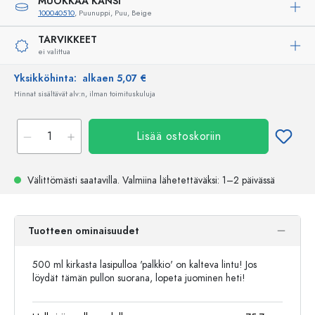
MUOKKAA KANSI
100040510
, Puunuppi, Puu, Beige
TARVIKKEET
ei valittua
Yksikköhinta:
alkaen 5,07 €
Hinnat sisältävät alv:n, ilman toimituskuluja
Lisää ostoskoriin
Välittömästi saatavilla.
Valmiina lähetettäväksi
: 1–2 päivässä
Tuotteen ominaisuudet
500 ml kirkasta lasipulloa 'palkkio' on kalteva lintu! Jos
löydät tämän pullon suorana, lopeta juominen heti!