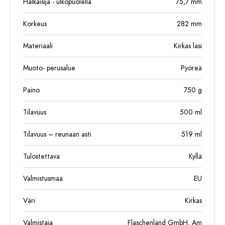
Halkaisija - ulkopuolella
75,7
mm
Korkeus
282
mm
Materiaali
Kirkas lasi
Muoto- perusalue
Pyöreä
Paino
750
g
Tilavuus
500
ml
Tilavuus – reunaan asti
519
ml
Tulostettava
Kyllä
Valmistusmaa
EU
Väri
Kirkas
Valmistaja
Flaschenland GmbH, Am