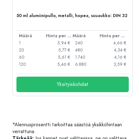
50 ml alumiinipullo, metalli, hopea, suuaukko: DIN 32
er kpl
Määrä
Hinta per kpl
Määrä
Hinta per kpl
 €
1
5,94 €
240
4,66 €
 €
20
5,77 €
480
4,34 €
 €
60
5,61 €
1.740
4,16 €
 €
120
5,46 €
6.880
3,59 €
Yksityiskohdat
*Alennusprosentti tarkoittaa säästöä yksikköhintaan
verrattuna.
Tärkeää:
Jos kannet ovat valittavissa, ne on valittava