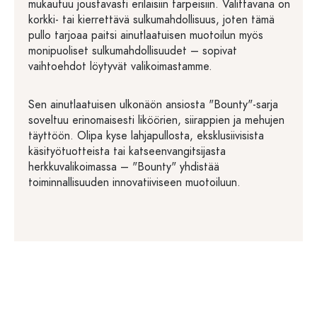
mukautuu joustavasti erilaisiin tarpeisiin. Valittavana on
korkki- tai kierrettävä sulkumahdollisuus, joten tämä
pullo tarjoaa paitsi ainutlaatuisen muotoilun myös
monipuoliset sulkumahdollisuudet – sopivat
vaihtoehdot löytyvät valikoimastamme.
Sen ainutlaatuisen ulkonäön ansiosta "Bounty"-sarja
soveltuu erinomaisesti liköörien, siirappien ja mehujen
täyttöön. Olipa kyse lahjapullosta, eksklusiivisista
käsityötuotteista tai katseenvangitsijasta
herkkuvalikoimassa – "Bounty" yhdistää
toiminnallisuuden innovatiiviseen muotoiluun.