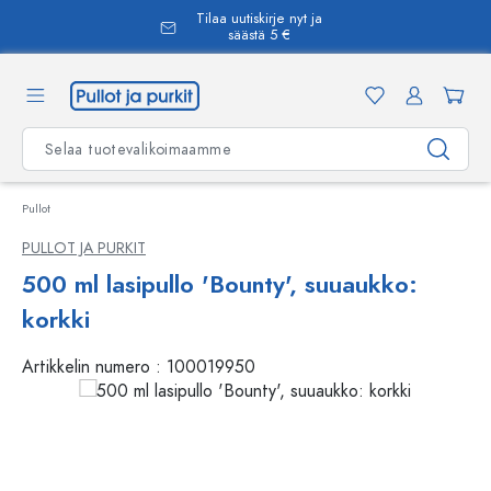
Tilaa uutiskirje nyt ja
äsisältöön
säästä 5 €
Pullot
PULLOT JA PURKIT
500 ml lasipullo 'Bounty', suuaukko:
korkki
Artikkelin numero :
100019950