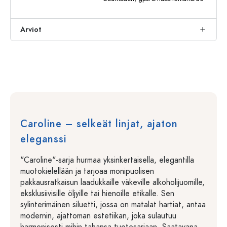
Arviot
Caroline – selkeät linjat, ajaton
eleganssi
"Caroline"-sarja hurmaa yksinkertaisella, elegantilla
muotokielellään ja tarjoaa monipuolisen
pakkausratkaisun laadukkaille väkeville alkoholijuomille,
eksklusiivisille öljyille tai hienoille etikalle. Sen
sylinterimäinen siluetti, jossa on matalat hartiat, antaa
modernin, ajattoman estetiikan, joka sulautuu