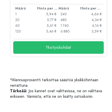
er kpl
Määrä
Hinta per kpl
Määrä
Hinta per kpl
 €
1
5,94 €
240
4,66 €
 €
20
5,77 €
480
4,34 €
 €
60
5,61 €
1.740
4,16 €
 €
120
5,46 €
6.880
3,59 €
Yksityiskohdat
*Alennusprosentti tarkoittaa säästöä yksikköhintaan
verrattuna.
Tärkeää:
Jos kannet ovat valittavissa, ne on valittava
erikseen. Varmista, että ne on lisätty ostoskoriin.