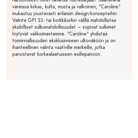
harmonisesti mihin tahansa tuotesarjaan. Saatavana
väreissä kirkas, kulta, musta ja valkoinen, "Caroline"
mukautuu joustavasti erilaisiin design-konsepteihin.
Valinta GPI 33- tai korkkikorkin välillä mahdollistaa
yksilölliset sulkumahdollisuudet – sopivat sulkimet
löytyvät valikoimastamme. "Caroline" yhdistää
toiminnallisuuden eksklusiiviseen ulkonäköön ja on
ihanteellinen valinta vaativille merkeille, jotka
panostavat korkealaatuiseen esillepanoon.