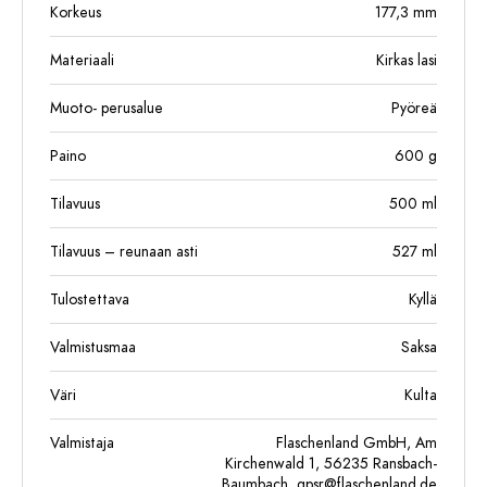
Korkeus
177,3
mm
Materiaali
Kirkas lasi
Muoto- perusalue
Pyöreä
Paino
600
g
Tilavuus
500
ml
Tilavuus – reunaan asti
527
ml
Tulostettava
Kyllä
Valmistusmaa
Saksa
Väri
Kulta
Valmistaja
Flaschenland GmbH, Am
Kirchenwald 1, 56235 Ransbach-
Baumbach,
gpsr@flaschenland.de