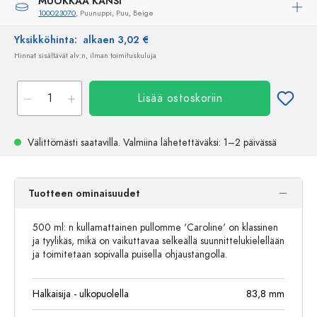
MUOKKAA KANSI
100023070
, Puunuppi, Puu, Beige
Yksikköhinta:
alkaen 3,02 €
Hinnat sisältävät alv:n, ilman toimituskuluja
Lisää ostoskoriin
Välittömästi saatavilla.
Valmiina lähetettäväksi
: 1–2 päivässä
Tuotteen ominaisuudet
500 ml: n kullamattainen pullomme 'Caroline' on klassinen
ja tyylikäs, mikä on vaikuttavaa selkeällä suunnittelukielellään
ja toimitetaan sopivalla puisella ohjaustangolla.
Halkaisija - ulkopuolella
83,8
mm