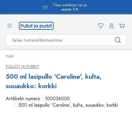
Tilaa uutiskirje nyt ja
äsisältöön
säästä 5 €
Pullot
PULLOT JA PURKIT
500 ml lasipullo 'Caroline', kulta,
suuaukko: korkki
Artikkelin numero :
100036000