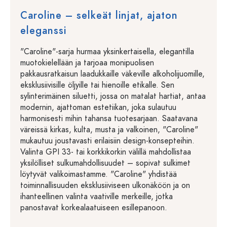
Caroline – selkeät linjat, ajaton
eleganssi
"Caroline"-sarja hurmaa yksinkertaisella, elegantilla
muotokielellään ja tarjoaa monipuolisen
pakkausratkaisun laadukkaille väkeville alkoholijuomille,
eksklusiivisille öljyille tai hienoille etikalle. Sen
sylinterimäinen siluetti, jossa on matalat hartiat, antaa
modernin, ajattoman estetiikan, joka sulautuu
harmonisesti mihin tahansa tuotesarjaan. Saatavana
väreissä kirkas, kulta, musta ja valkoinen, "Caroline"
mukautuu joustavasti erilaisiin design-konsepteihin.
Valinta GPI 33- tai korkkikorkin välillä mahdollistaa
yksilölliset sulkumahdollisuudet – sopivat sulkimet
löytyvät valikoimastamme. "Caroline" yhdistää
toiminnallisuuden eksklusiiviseen ulkonäköön ja on
ihanteellinen valinta vaativille merkeille, jotka
panostavat korkealaatuiseen esillepanoon.