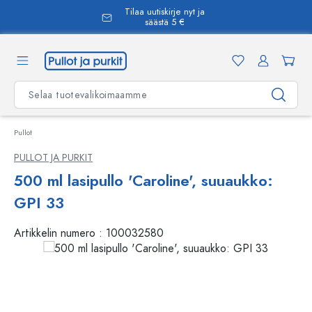
Tilaa uutiskirje nyt ja
äsisältöön
säästä 5 €
Pullot
PULLOT JA PURKIT
500 ml lasipullo 'Caroline', suuaukko:
GPI 33
Artikkelin numero :
100032580