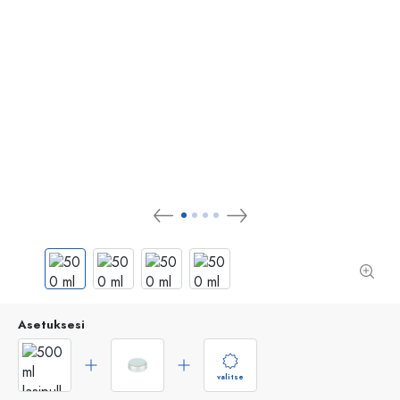
Asetuksesi
valitse