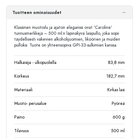
Tuotteen ominaisuudet
Klassinen muotoilu ja ajaton eleganssi ovat 'Caroline'
tunnusmerkkejä – 500 ml:n läpinäkyvä lasipullo, joka sopii
täydellisesti väkevien alkoholijuomien, liköörien ja muiden
pulloksi. Tuote on yhteensopiva GPI-33-sulkimien kanssa.
Halkaisija - ulkopuolella
83,8
mm
Korkeus
182,7
mm
Materiaali
Kirkas lasi
Muoto- perusalue
Pyöreä
Paino
600
g
Tilavuus
500
ml