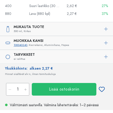
400
Suuri laatikko (30 kpl)
2,62 €
27%
880
Lava (880 kpl)
2,27 €
37%
MUKAUTA TUOTE
500 ml,
Kirkas
MUOKKAA KANSI
100040240
, Kierrekansi, Alumiinihana, Hopea
TARVIKKEET
ei valittua
Yksikköhinta:
alkaen 2,27 €
Hinnat sisältävät alv:n, ilman toimituskuluja
Lisää ostoskoriin
Välittömästi saatavilla.
Valmiina lähetettäväksi
: 1–2 päivässä