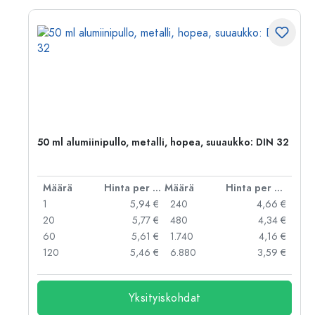
50 ml alumiinipullo, metalli, hopea, suuaukko: DIN 32
er kpl
Määrä
Hinta per kpl
Määrä
Hinta per kpl
 €
1
5,94 €
240
4,66 €
 €
20
5,77 €
480
4,34 €
 €
60
5,61 €
1.740
4,16 €
 €
120
5,46 €
6.880
3,59 €
Yksityiskohdat