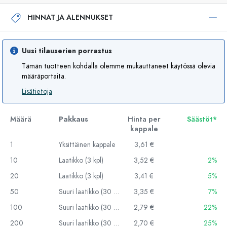
HINNAT JA ALENNUKSET
Uusi tilauserien porrastus
Tämän tuotteen kohdalla olemme mukauttaneet käytössä olevia
määräportaita.
Lisätietoja
Määrä
Pakkaus
Hinta per
Säästöt*
kappale
1
Yksittäinen kappale
3,61 €
10
Laatikko (3 kpl)
3,52 €
2%
20
Laatikko (3 kpl)
3,41 €
5%
50
Suuri laatikko (30 kpl)
3,35 €
7%
100
Suuri laatikko (30 kpl)
2,79 €
22%
200
Suuri laatikko (30 kpl)
2,70 €
25%