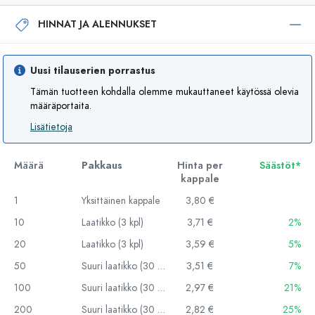
HINNAT JA ALENNUKSET
Uusi tilauserien porrastus
Tämän tuotteen kohdalla olemme mukauttaneet käytössä olevia
määräportaita.
Lisätietoja
Määrä
Pakkaus
Hinta per
Säästöt*
kappale
1
Yksittäinen kappale
3,80 €
10
Laatikko (3 kpl)
3,71 €
2%
20
Laatikko (3 kpl)
3,59 €
5%
50
Suuri laatikko (30 kpl)
3,51 €
7%
100
Suuri laatikko (30 kpl)
2,97 €
21%
200
Suuri laatikko (30 kpl)
2,82 €
25%