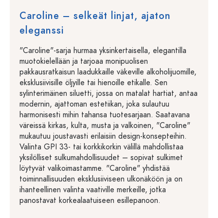
Caroline – selkeät linjat, ajaton
eleganssi
"Caroline"-sarja hurmaa yksinkertaisella, elegantilla
muotokielellään ja tarjoaa monipuolisen
pakkausratkaisun laadukkaille väkeville alkoholijuomille,
eksklusiivisille öljyille tai hienoille etikalle. Sen
sylinterimäinen siluetti, jossa on matalat hartiat, antaa
modernin, ajattoman estetiikan, joka sulautuu
harmonisesti mihin tahansa tuotesarjaan. Saatavana
väreissä kirkas, kulta, musta ja valkoinen, "Caroline"
mukautuu joustavasti erilaisiin design-konsepteihin.
Valinta GPI 33- tai korkkikorkin välillä mahdollistaa
yksilölliset sulkumahdollisuudet – sopivat sulkimet
löytyvät valikoimastamme. "Caroline" yhdistää
toiminnallisuuden eksklusiiviseen ulkonäköön ja on
ihanteellinen valinta vaativille merkeille, jotka
panostavat korkealaatuiseen esillepanoon.