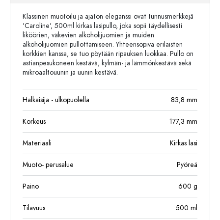
Klassinen muotoilu ja ajaton eleganssi ovat tunnusmerkkejä
'Caroline', 500ml kirkas lasipullo, joka sopii täydellisesti
liköörien, väkevien alkoholijuomien ja muiden
alkoholijuomien pullottamiseen. Yhteensopiva erilaisten
korkkien kanssa, se tuo pöytään ripauksen luokkaa. Pullo on
astianpesukoneen kestävä, kylmän- ja lämmönkestävä sekä
mikroaaltouunin ja uunin kestävä.
Halkaisija - ulkopuolella
83,8
mm
Korkeus
177,3
mm
Materiaali
Kirkas lasi
Muoto- perusalue
Pyöreä
Paino
600
g
Tilavuus
500
ml