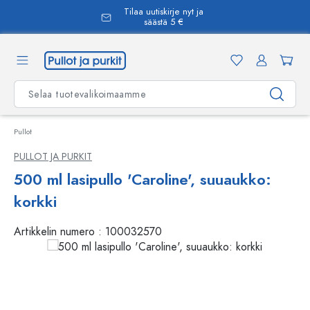
Tilaa uutiskirje nyt ja
äsisältöön
säästä 5 €
Pullot
PULLOT JA PURKIT
500 ml lasipullo 'Caroline', suuaukko:
korkki
Artikkelin numero :
100032570