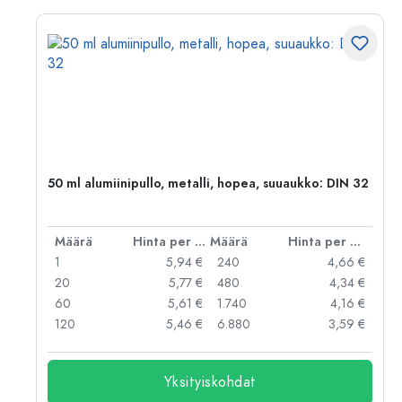
,
50 ml alumiinipullo, metalli, hopea, suuaukko: DIN 32
er kpl
Määrä
Hinta per kpl
Määrä
Hinta per kpl
 €
1
5,94 €
240
4,66 €
 €
20
5,77 €
480
4,34 €
 €
60
5,61 €
1.740
4,16 €
 €
120
5,46 €
6.880
3,59 €
Yksityiskohdat