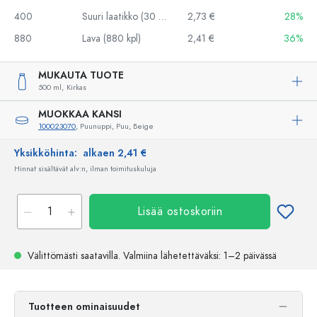
400
Suuri laatikko (30 kpl)
2,73 €
28%
880
Lava (880 kpl)
2,41 €
36%
MUKAUTA TUOTE
500 ml,
Kirkas
MUOKKAA KANSI
100023070
, Puunuppi, Puu, Beige
Yksikköhinta:
alkaen 2,41 €
Hinnat sisältävät alv:n, ilman toimituskuluja
Lisää ostoskoriin
Välittömästi saatavilla.
Valmiina lähetettäväksi
: 1–2 päivässä
Tuotteen ominaisuudet