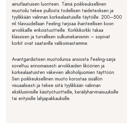
ainutlaatuisen luonteen. Tämä poikkeuksellinen
muotoilu tekee pullosta todellisen taideteoksen ja
tyylikkään valinnan korkealaatuisille täytöille. 200–500
ml tilavuudellaan Feeling tarjoaa ihanteellisen koon
arvokkaille erikoistuotteille. Korkkikorkki takaa
klassisen ja turvallisen sulkumekanismin – sopivat
korkit ovat saatavilla valikoimastamme.
Avantgardistisen muotoilunsa ansiosta Feeling-sarja
soveltuu erinomaisesti arvokkaiden liköörien ja
korkealaatuisten väkevien alkoholijuomien täyttöön.
Sen poikkeuksellinen muoto korostaa sisällön
visuaalisesti ja tekee siitä tyylikkään valinnan
eksklusiivisille käsityötuotteille, keräilyharvinaisuuksille
tai erityisille lahjapakkauksille.