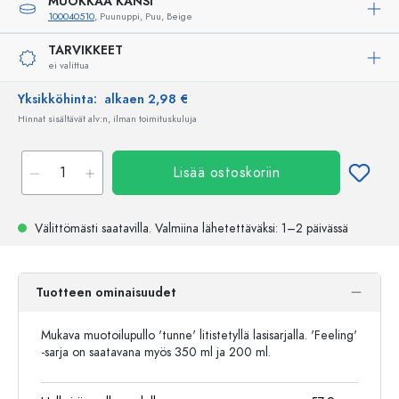
MUOKKAA KANSI
100040510
, Puunuppi, Puu, Beige
TARVIKKEET
ei valittua
Yksikköhinta:
alkaen 2,98 €
Hinnat sisältävät alv:n, ilman toimituskuluja
Lisää ostoskoriin
Välittömästi saatavilla.
Valmiina lähetettäväksi
: 1–2 päivässä
Tuotteen ominaisuudet
Mukava muotoilupullo 'tunne' litistetyllä lasisarjalla. 'Feeling'
-sarja on saatavana myös 350 ml ja 200 ml.