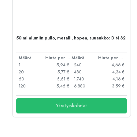
,
50 ml alumiinipullo, metalli, hopea, suuaukko: DIN 32
er kpl
Määrä
Hinta per kpl
Määrä
Hinta per kpl
 €
1
5,94 €
240
4,66 €
 €
20
5,77 €
480
4,34 €
 €
60
5,61 €
1.740
4,16 €
 €
120
5,46 €
6.880
3,59 €
Yksityiskohdat