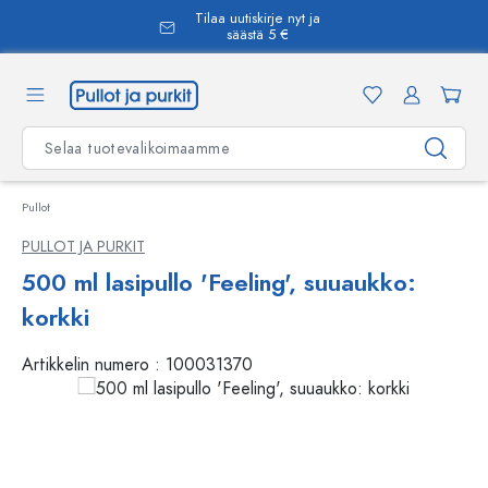
Tilaa uutiskirje nyt ja
äsisältöön
säästä 5 €
Pullot
PULLOT JA PURKIT
500 ml lasipullo 'Feeling', suuaukko:
korkki
Artikkelin numero :
100031370