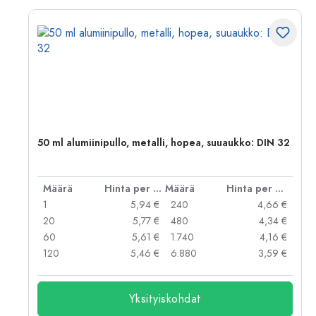
,
50 ml alumiinipullo, metalli, hopea, suuaukko: DIN 32
er kpl
Määrä
Hinta per kpl
Määrä
Hinta per kpl
 €
1
5,94 €
240
4,66 €
 €
20
5,77 €
480
4,34 €
 €
60
5,61 €
1.740
4,16 €
 €
120
5,46 €
6.880
3,59 €
Yksityiskohdat