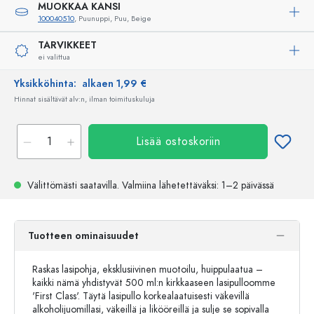
MUOKKAA KANSI
100040510
, Puunuppi, Puu, Beige
TARVIKKEET
ei valittua
Yksikköhinta:
alkaen 1,99 €
Hinnat sisältävät alv:n, ilman toimituskuluja
Lisää ostoskoriin
Välittömästi saatavilla.
Valmiina lähetettäväksi
: 1–2 päivässä
Tuotteen ominaisuudet
Raskas lasipohja, eksklusiivinen muotoilu, huippulaatua –
kaikki nämä yhdistyvät 500 ml:n kirkkaaseen lasipulloomme
'First Class'. Täytä lasipullo korkealaatuisesti väkevillä
alkoholijuomillasi, väkeillä ja likööreillä ja sulje se sopivalla