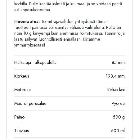
korkilla. Pullo kestää kylmää ja kuumaa, ja se voidaan pestä
astianpesukoneessa.
Huomautus:
Toimittajavaihdon yhteydessä tämän
tuotteen painossa voi esiintyä vähäisiä vaihteluita. Pullo on
noin 10 g kevyempi kuin aiemmissa toimituksissa. Toiminto ja
laatu säilyvät luonnollisesti ennallaan. Kiitämme
ymmärryksestäsi!
Halkaisija - ulkopuolella
85
mm
Korkeus
193,4
mm
Materiaali
Kirkas lasi
Muoto- perusalue
Pyöreä
Paino
590
g
Tilavuus
500
ml