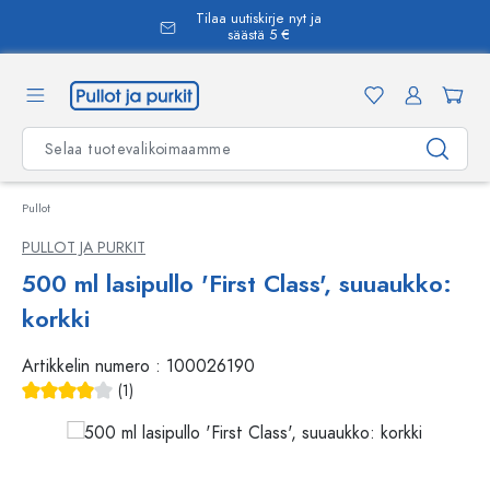
Tilaa uutiskirje nyt ja
äsisältöön
säästä 5 €
Pullot
PULLOT JA PURKIT
500 ml lasipullo 'First Class', suuaukko:
korkki
Artikkelin numero :
100026190
(1)
Keskimääräinen arvosana 4 5 tähdestä