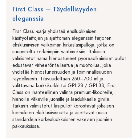
First Class – Täydellisyyden
eleganssia
First Class -sarja yhdistää ensiluokkaisen
käsityötaitojen ja ajattoman eleganssin tarjoten
eksklusiivisen valikoiman kirkaslasipulloja, jotka on
suunniteltu korkeimpiin vaatimuksiin. Italiassa
valmistetut nämä hienostuneet pyöreäolkaimiset pullot
edustavat virheetöntä laatua ja muotoilua, joka
yhdistää hienostuneisuuden ja toiminnallisuuden
täydellisesti. Tilavuudeltaan 250–700 ml ja
valittavana korkkikorkki tai GPI 28 / GPI 33, First
Class on ihanteellinen valinta premium-likööreille,
hienoille väkeville juomille ja laadukkaalle ginille.
Tarkasti valmistetut lasipullot korostavat jokaisen
luomuksen eksklusiivisuutta ja asettavat uusia
standardeja korkealuokkaisten väkevien juomien
pakkauksissa.