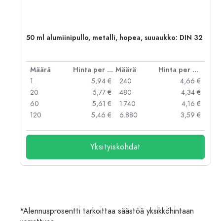
50 ml alumiinipullo, metalli, hopea, suuaukko: DIN 32
er kpl
Määrä
Hinta per kpl
Määrä
Hinta per kpl
 €
1
5,94 €
240
4,66 €
 €
20
5,77 €
480
4,34 €
 €
60
5,61 €
1.740
4,16 €
 €
120
5,46 €
6.880
3,59 €
Yksityiskohdat
*Alennusprosentti tarkoittaa säästöä yksikköhintaan