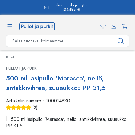
Tilaa uutiskirje nyt ja
äsisältöön
säästä 5 €
Pullot
PULLOT JA PURKIT
500 ml lasipullo 'Marasca', neliö,
antiikkivihreä, suuaukko: PP 31,5
Artikkelin numero :
100014830
(2)
Keskimääräinen arvosana 5 5 tähdestä