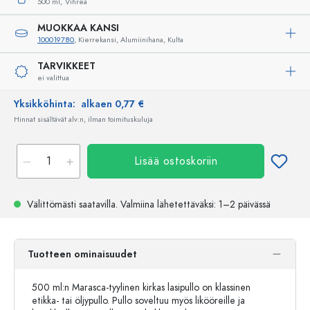
500 ml,
Vihreä
MUOKKAA KANSI
100019780
, Kierrekansi, Alumiinihana, Kulta
TARVIKKEET
ei valittua
Yksikköhinta:
alkaen 0,77 €
Hinnat sisältävät alv:n, ilman toimituskuluja
Lisää ostoskoriin
Välittömästi saatavilla.
Valmiina lähetettäväksi
: 1–2 päivässä
Tuotteen ominaisuudet
500 ml:n Marasca-tyylinen kirkas lasipullo on klassinen
etikka- tai öljypullo. Pullo soveltuu myös likööreille ja