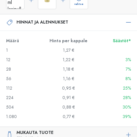
valitse
HINNAT JA ALENNUKSET
Määrä
Hinta per kappale
Säästöt*
1
1,27 €
12
1,22 €
3%
28
1,18 €
7%
56
1,16 €
8%
112
0,95 €
25%
224
0,91 €
28%
504
0,88 €
30%
1.080
0,77 €
39%
MUKAUTA TUOTE