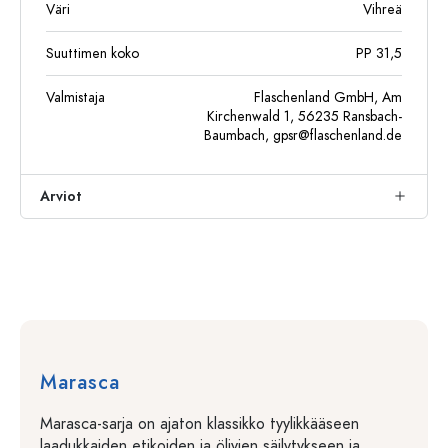
Väri
Vihreä
Suuttimen koko
PP 31,5
Valmistaja
Flaschenland GmbH, Am
Kirchenwald 1, 56235 Ransbach-
Baumbach,
gpsr@flaschenland.de
Arviot
Marasca
Marasca-sarja on ajaton klassikko tyylikkääseen
laadukkaiden etikoiden ja öljyjen säilytykseen ja