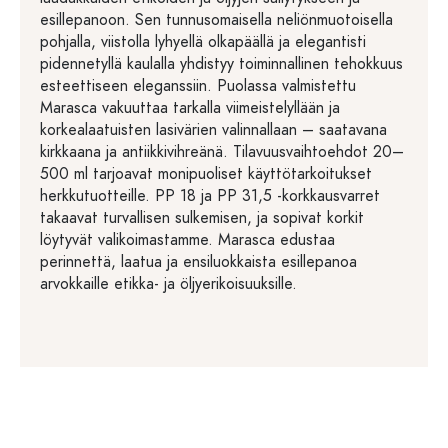
esillepanoon. Sen tunnusomaisella neliönmuotoisella
pohjalla, viistolla lyhyellä olkapäällä ja elegantisti
pidennetyllä kaulalla yhdistyy toiminnallinen tehokkuus
esteettiseen eleganssiin. Puolassa valmistettu
Marasca vakuuttaa tarkalla viimeistelyllään ja
korkealaatuisten lasivärien valinnallaan – saatavana
kirkkaana ja antiikkivihreänä. Tilavuusvaihtoehdot 20–
500 ml tarjoavat monipuoliset käyttötarkoitukset
herkkutuotteille. PP 18 ja PP 31,5 -korkkausvarret
takaavat turvallisen sulkemisen, ja sopivat korkit
löytyvät valikoimastamme. Marasca edustaa
perinnettä, laatua ja ensiluokkaista esillepanoa
arvokkaille etikka- ja öljyerikoisuuksille.