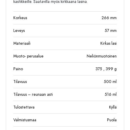
kastikkeille. Saatavilla myös kirkkaana lasina.
Korkeus
266
mm
Leveys
57
mm
Materiaali
Kirkas lasi
Muoto- perusalue
Neliönmuotoinen
Paino
375
, 399
g
Tilavuus
500
ml
Tilavuus – reunaan asti
516
ml
Tulostettava
Kyllä
Valmistusmaa
Puola