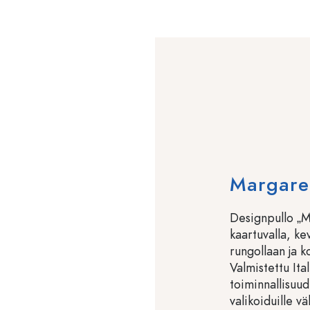
Margare
Designpullo „M
kaartuvalla, ke
rungollaan ja k
Valmistettu Ita
toiminnallisuud
valikoiduille vä