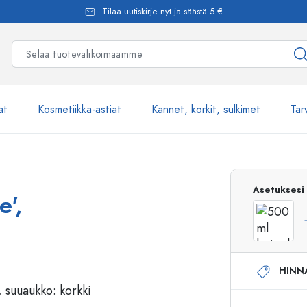
Tilaa uutiskirje nyt ja säästä 5 €
at
Kosmetiikka-astiat
Kannet, korkit, sulkimet
Tar
Yli 2500 tuot
Asetuksesi
e',
Estal-Lasipullot
HINN
Pumppupullot
Airless-pumppupullot
Spraypullot
Roll-on-pullot