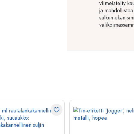
viimeistelty ka
ja mahdollistaa
sulkumekanismin
valikoimassam