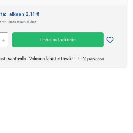
nta:
alkaen 2,11 €
 alv:n, ilman toimituskuluja
Lisää ostoskoriin
sti saatavilla.
Valmiina lähetettäväksi
: 1–2 päivässä