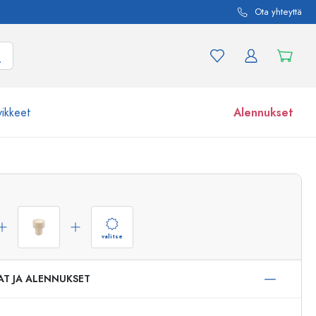
Ota yhteyttä
vikkeet
Alennukset
etta ja tuotevariaatiota
Lasipurkit
Tutustu nyt
Osta nyt
valitse
AT JA ALENNUKSET