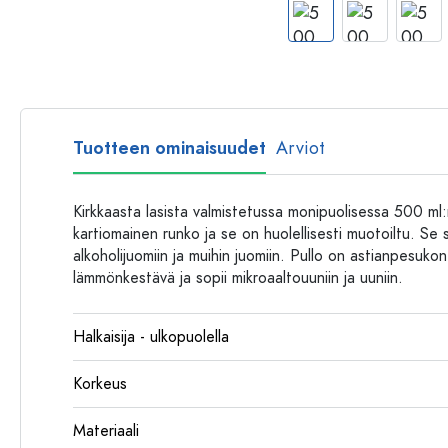
Muovipullot
Tuotteen ominaisuudet
Arviot
Kirkkaasta lasista valmistetussa monipuolisessa 500 ml
kartiomainen runko ja se on huolellisesti muotoiltu. Se s
alkoholijuomiin ja muihin juomiin. Pullo on astianpesuko
lämmönkestävä ja sopii mikroaaltouuniin ja uuniin.
Halkaisija - ulkopuolella
Korkeus
Materiaali