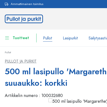
Ammattimainen toimitus
akuun
Siirry päänavigointiin
Tuotteet
Pullot
Lasipurkit
Säilytysasti
Pullot
Pullot
Näytä kaikki Pullot
PULLOT JA PURKIT
Lasipurkit
500 ml lasipullo 'Margareth
Pullot tuotemerkin mukaan
WECK-Lasipullot
Säilytysastiat
suuaukko: korkki
Astiat
Pullot toiminnon mukaan
Artikkelin numero :
100032680
Pipettipullot
Kosmetiikka-astiat
Patenttikorkkipullot