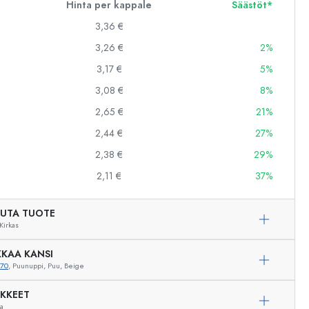
Hinta per kappale
Säästöt*
3,36 €
3,26 €
2%
3,17 €
5%
3,08 €
8%
2,65 €
21%
2,44 €
27%
2,38 €
29%
2,11 €
37%
UTA TUOTE
Kirkas
KAA KANSI
470
, Puunuppi, Puu, Beige
Esimerkillinen edustus
IKKEET
ua