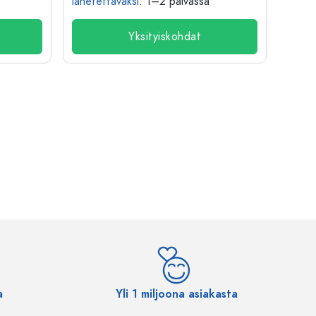
lähetettäväksi
: 1–2 päivässä
lähete
Yksityiskohdat
a
Yli 1 miljoona asiakasta