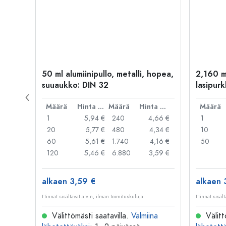
kulta
50 ml alumiinipullo, metalli, hopea,
2,160 m
suuaukko: DIN 32
lasipurk
rautalan
Hinta per kpl
Määrä
Hinta per kpl
Määrä
Hinta per kpl
Määrä
,06 €
1
5,94 €
240
4,66 €
1
,05 €
20
5,77 €
480
4,34 €
10
,04 €
60
5,61 €
1.740
4,16 €
50
,03 €
120
5,46 €
6.880
3,59 €
alkaen 3,59 €
alkaen 
Hinnat sisältävät alv:n, ilman toimituskuluja
Hinnat sisält
na
Välittömästi saatavilla.
Valmiina
Välitt