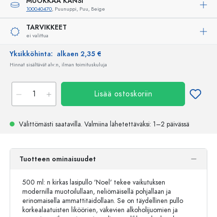
MUOKKAA KANSI
100040470
, Puunuppi, Puu, Beige
TARVIKKEET
ei valittua
Yksikköhinta:
alkaen 2,35 €
Hinnat sisältävät alv:n, ilman toimituskuluja
Lisää ostoskoriin
Välittömästi saatavilla.
Valmiina lähetettäväksi
: 1–2 päivässä
Tuotteen ominaisuudet
500 ml: n kirkas lasipullo 'Noel' tekee vaikutuksen
modernilla muotoilullaan, neliömäisellä pohjallaan ja
erinomaisella ammattitaidollaan. Se on täydellinen pullo
korkealaatuisten liköörien, väkevien alkoholijuomien ja