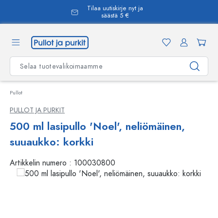
Tilaa uutiskirje nyt ja
äsisältöön
säästä 5 €
Pullot
PULLOT JA PURKIT
500 ml lasipullo 'Noel', neliömäinen,
suuaukko: korkki
Artikkelin numero :
100030800