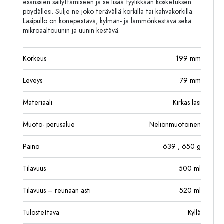
esanssien säilyttämiseen ja se lisää tyylikkään kosketuksen
pöydällesi. Sulje ne joko terävällä korkilla tai kahvakorkilla.
Lasipullo on konepestävä, kylmän- ja lämmönkestävä sekä
mikroaaltouunin ja uunin kestävä.
Korkeus
199
mm
Leveys
79
mm
Materiaali
Kirkas lasi
Muoto- perusalue
Neliönmuotoinen
Paino
639
, 650
g
Tilavuus
500
ml
Tilavuus – reunaan asti
520
ml
Tulostettava
Kyllä