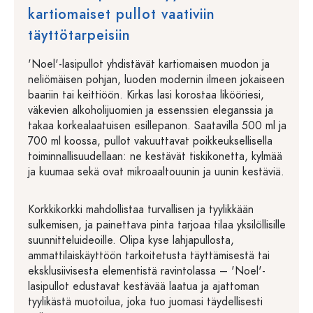
kartiomaiset pullot vaativiin
täyttötarpeisiin
'Noel'-lasipullot yhdistävät kartiomaisen muodon ja
neliömäisen pohjan, luoden modernin ilmeen jokaiseen
baariin tai keittiöön. Kirkas lasi korostaa likööriesi,
väkevien alkoholijuomien ja essenssien eleganssia ja
takaa korkealaatuisen esillepanon. Saatavilla 500 ml ja
700 ml koossa, pullot vakuuttavat poikkeuksellisella
toiminnallisuudellaan: ne kestävät tiskikonetta, kylmää
ja kuumaa sekä ovat mikroaaltouunin ja uunin kestäviä.
Korkkikorkki mahdollistaa turvallisen ja tyylikkään
sulkemisen, ja painettava pinta tarjoaa tilaa yksilöllisille
suunnitteluideoille. Olipa kyse lahjapullosta,
ammattilaiskäyttöön tarkoitetusta täyttämisestä tai
eksklusiivisesta elementistä ravintolassa – 'Noel'-
lasipullot edustavat kestävää laatua ja ajattoman
tyylikästä muotoilua, joka tuo juomasi täydellisesti