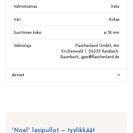
Valmistusmaa
Italia
Väri
Kirkas
Suuttimen koko
⌀ 18 mm
Valmistaja
Flaschenland GmbH, Am
Kirchenwald 1, 56235 Ransbach-
Baumbach,
gpsr@flaschenland.de
Arviot
'Noel' lasipullot – tyylikkäät