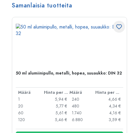
Samanlaisia tuotteita
,
50 ml alumiinipullo, metalli, hopea, suuaukko: DIN 32
er kpl
Määrä
Hinta per kpl
Määrä
Hinta per kpl
 €
1
5,94 €
240
4,66 €
 €
20
5,77 €
480
4,34 €
 €
60
5,61 €
1.740
4,16 €
 €
120
5,46 €
6.880
3,59 €