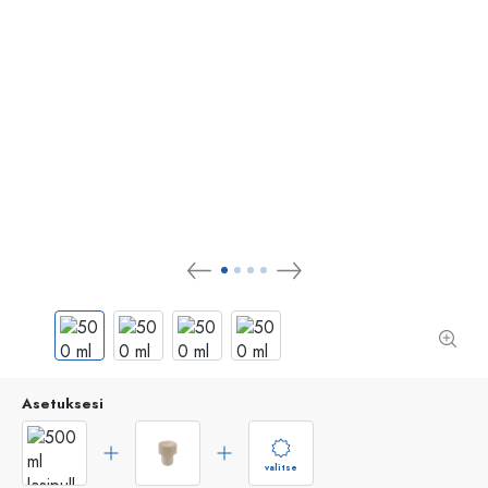
Asetuksesi
valitse