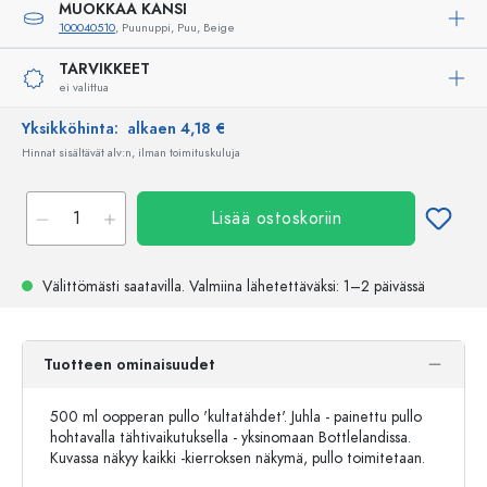
MUOKKAA KANSI
100040510
, Puunuppi, Puu, Beige
TARVIKKEET
ei valittua
Yksikköhinta:
alkaen 4,18 €
Hinnat sisältävät alv:n, ilman toimituskuluja
Lisää ostoskoriin
Välittömästi saatavilla.
Valmiina lähetettäväksi
: 1–2 päivässä
Tuotteen ominaisuudet
500 ml oopperan pullo 'kultatähdet'. Juhla - painettu pullo
hohtavalla tähtivaikutuksella - yksinomaan Bottlelandissa.
Kuvassa näkyy kaikki -kierroksen näkymä, pullo toimitetaan.