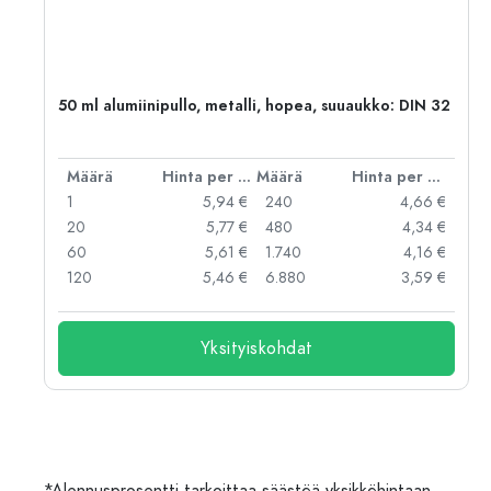
,
50 ml alumiinipullo, metalli, hopea, suuaukko: DIN 32
er kpl
Määrä
Hinta per kpl
Määrä
Hinta per kpl
 €
1
5,94 €
240
4,66 €
 €
20
5,77 €
480
4,34 €
 €
60
5,61 €
1.740
4,16 €
 €
120
5,46 €
6.880
3,59 €
Yksityiskohdat