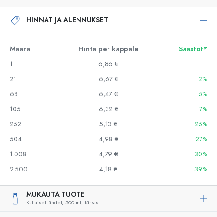
HINNAT JA ALENNUKSET
Määrä
Hinta per kappale
Säästöt*
1
6,86 €
21
6,67 €
2%
63
6,47 €
5%
105
6,32 €
7%
252
5,13 €
25%
504
4,98 €
27%
1.008
4,79 €
30%
2.500
4,18 €
39%
MUKAUTA TUOTE
Kultaiset tähdet,
500 ml,
Kirkas