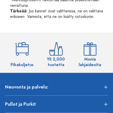
*Alennusprosentti tarkoittaa säästöä yksikköhintaan
verrattuna.
Tärkeää:
Jos kannet ovat valittavissa, ne on valittava
erikseen. Varmista, että ne on lisätty ostoskoriin.
Yli 2,000
Monia
Pikakuljetus
tuotetta
lahjaideoita
Neuvonta ja palvelu:
Pullot ja Purkit