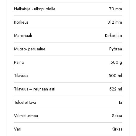
Halkaisija - ulkopuolella
70
mm
Korkeus
312
mm
Materiaali
Kirkas lasi
Muoto- perusalue
Pyöreä
Paino
500
g
Tilavuus
500
ml
Tilavuus – reunaan asti
522
ml
Tulostettava
Ei
Valmistusmaa
Saksa
Väri
Kirkas