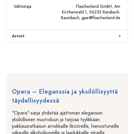
Valmistaja
Flaschenland GmbH, Am
Kirchenwald 1, 56235 Ransbach-
Baumbach,
gpsr@flaschenland.de
Arviot
Opera – Eleganssia ja yksilöllisyyttä
täydellisyydessä
"Opera"-sarja yhdistää ajattoman eleganssin
yksilölliseen muotoiluun ja tarjoaa tyylikkään
pakkausratkaisun arvokkaille likööreille, hienostuneille
väkeville alkoholijuomille ja laadukkaille viineille.