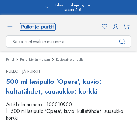
Tilaa uutiskirje nyt ja
äsisältöön
säästä 5 €
Pullot
Pullot käytön mukaan
Kuviopainetut pullot
PULLOT JA PURKIT
500 ml lasipullo 'Opera', kuvio:
kultatähdet, suuaukko: korkki
Artikkelin numero :
100010900