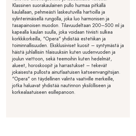
Klassinen suorakaulainen pullo hurmaa pitkällä
kaulallaan, pehmeästi laskeutuvilla hartioilla ja
sylinterimäisellä rungolla, joka luo harmonisen ja
tasapainoisen muodon. Tilavuudeltaan 200–500 ml ja
kapealla kaulan suulla, joka voidaan tiiviisti sulkea
korkkikorkeilla, "Opera" yhdistää estetiikan ja
toiminnallisuuden. Eksklusiiviset kuosit – syntymästä ja
häistä juhlallisiin tilaisuuksiin kuten uudenvuoden ja
joulun viettoon, sekä teemoihin kuten hedelmät,
alueet, horoskoopit ja harrastukset – tekevät
jokaisesta pullosta ainutlaatuisen katseenvangitsijan.
"Opera" on täydellinen valinta vaativille merkeille,
jotka haluavat yhdistää nautinnon yksilölliseen ja
korkealaatuiseen esillepanoon.