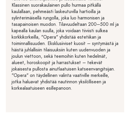
Klassinen suorakaulainen pullo hurmaa pitkällä
kaulallaan, pehmeästi laskeutuvilla hartioilla ja
sylinterimäisellä rungolla, joka luo harmonisen ja
tasapainoisen muodon. Tilavuudeltaan 200–500 ml ja
kapealla kaulan suulla, joka voidaan tiiviisti sulkea
korkkikorkeilla, "Opera" yhdistää estetiikan ja
toiminnallisuuden. Eksklusiiviset kuosit – syntymästä ja
häistä juhlallisiin tilaisuuksiin kuten uudenvuoden ja
joulun viettoon, sekä teemoihin kuten hedelmät,
alueet, horoskoopit ja harrastukset – tekevät
jokaisesta pullosta ainutlaatuisen katseenvangitsijan.
"Opera" on täydellinen valinta vaativille merkeille,
jotka haluavat yhdistää nautinnon yksilölliseen ja
korkealaatuiseen esillepanoon.