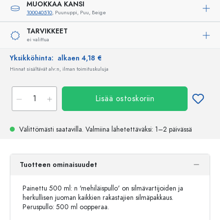
MUOKKAA KANSI
100040510
, Puunuppi, Puu, Beige
TARVIKKEET
ei valittua
Yksikköhinta:
alkaen 4,18 €
Hinnat sisältävät alv:n, ilman toimituskuluja
Lisää ostoskoriin
Välittömästi saatavilla.
Valmiina lähetettäväksi
: 1–2 päivässä
Tuotteen ominaisuudet
Painettu 500 ml: n 'mehiläispullo' on silmävartijoiden ja
herkullisen juoman kaikkien rakastajien silmäpakkaus.
Peruspullo: 500 ml oopperaa.