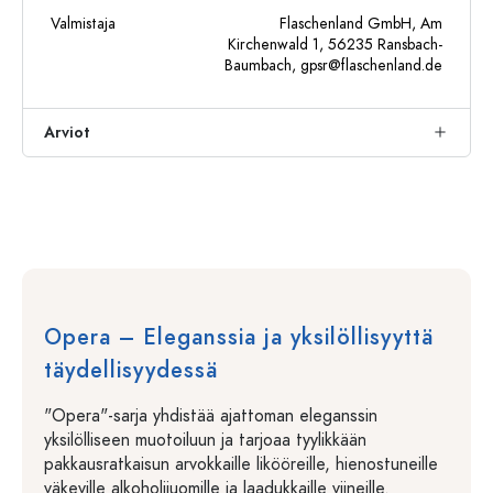
Valmistaja
Flaschenland GmbH, Am
Kirchenwald 1, 56235 Ransbach-
Baumbach,
gpsr@flaschenland.de
Arviot
Opera – Eleganssia ja yksilöllisyyttä
täydellisyydessä
"Opera"-sarja yhdistää ajattoman eleganssin
yksilölliseen muotoiluun ja tarjoaa tyylikkään
pakkausratkaisun arvokkaille likööreille, hienostuneille
väkeville alkoholijuomille ja laadukkaille viineille.