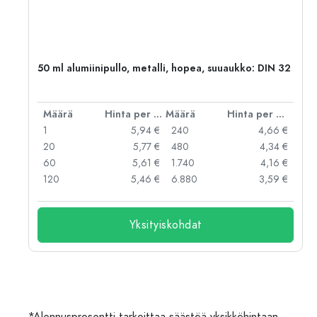
,
50 ml alumiinipullo, metalli, hopea, suuaukko: DIN 32
er kpl
Määrä
Hinta per kpl
Määrä
Hinta per kpl
 €
1
5,94 €
240
4,66 €
 €
20
5,77 €
480
4,34 €
 €
60
5,61 €
1.740
4,16 €
 €
120
5,46 €
6.880
3,59 €
Yksityiskohdat