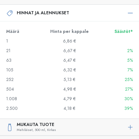
HINNAT JA ALENNUKSET
Määrä
Hinta per kappale
Säästöt*
1
6,86 €
21
6,67 €
2%
63
6,47 €
5%
105
6,32 €
7%
252
5,13 €
25%
504
4,98 €
27%
1.008
4,79 €
30%
2.500
4,18 €
39%
MUKAUTA TUOTE
Mehiläiset,
500 ml,
Kirkas