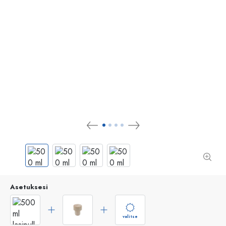
Asetuksesi
valitse