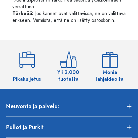
*Alennusprosentti tarkoittaa säästöä yksikköhintaan
verrattuna.
Tärkeää:
Jos kannet ovat valittavissa, ne on valittava
erikseen. Varmista, että ne on lisätty ostoskoriin.
Yli 2,000
Monia
Pikakuljetus
tuotetta
lahjaideoita
Neuvonta ja palvelu:
Pullot ja Purkit