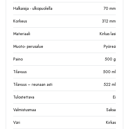
Halkaisija - ulkopuolella
70
mm
Korkeus
312
mm
Materiaali
Kirkas lasi
Muoto- perusalue
Pyöreä
Paino
500
g
Tilavuus
500
ml
Tilavuus – reunaan asti
522
ml
Tulostettava
Ei
Valmistusmaa
Saksa
Väri
Kirkas