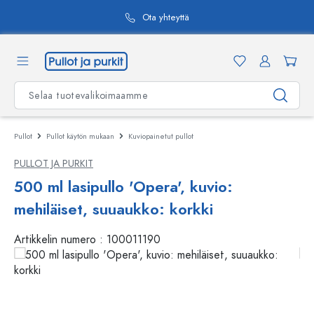
äsisältöön
Ota yhteyttä
Pullot
Pullot käytön mukaan
Kuviopainetut pullot
PULLOT JA PURKIT
500 ml lasipullo 'Opera', kuvio:
mehiläiset, suuaukko: korkki
Artikkelin numero :
100011190