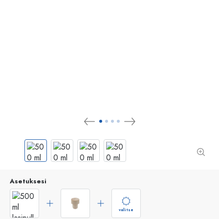
Asetuksesi
valitse