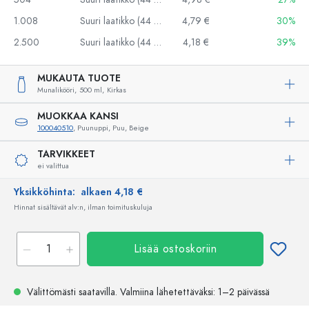
1.008
Suuri laatikko (44 kpl)
4,79 €
30%
2.500
Suuri laatikko (44 kpl)
4,18 €
39%
MUKAUTA TUOTE
Munalikööri,
500 ml,
Kirkas
MUOKKAA KANSI
100040510
, Puunuppi, Puu, Beige
TARVIKKEET
ei valittua
Yksikköhinta:
alkaen 4,18 €
Hinnat sisältävät alv:n, ilman toimituskuluja
Lisää ostoskoriin
Välittömästi saatavilla.
Valmiina lähetettäväksi
: 1–2 päivässä