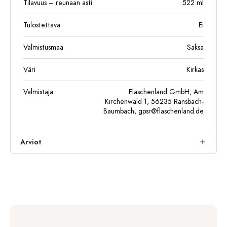
Tilavuus – reunaan asti
522
ml
Tulostettava
Ei
Valmistusmaa
Saksa
Väri
Kirkas
Valmistaja
Flaschenland GmbH, Am
Kirchenwald 1, 56235 Ransbach-
Baumbach,
gpsr@flaschenland.de
Arviot