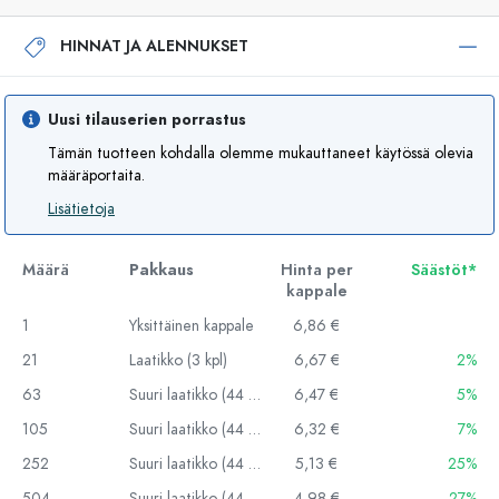
HINNAT JA ALENNUKSET
Uusi tilauserien porrastus
Tämän tuotteen kohdalla olemme mukauttaneet käytössä olevia
määräportaita.
Lisätietoja
Määrä
Pakkaus
Hinta per
Säästöt*
kappale
1
Yksittäinen kappale
6,86 €
21
Laatikko (3 kpl)
6,67 €
2%
63
Suuri laatikko (44 kpl)
6,47 €
5%
105
Suuri laatikko (44 kpl)
6,32 €
7%
252
Suuri laatikko (44 kpl)
5,13 €
25%
504
Suuri laatikko (44 kpl)
4,98 €
27%