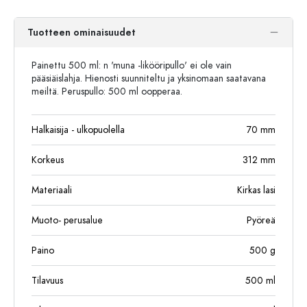
Tuotteen ominaisuudet
Painettu 500 ml: n 'muna -likööripullo' ei ole vain
pääsiäislahja. Hienosti suunniteltu ja yksinomaan saatavana
meiltä. Peruspullo: 500 ml oopperaa.
Halkaisija - ulkopuolella
70
mm
Korkeus
312
mm
Materiaali
Kirkas lasi
Muoto- perusalue
Pyöreä
Paino
500
g
Tilavuus
500
ml