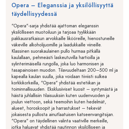
Opera – Eleganssia ja yksilöllisyyttä
täydellisyydessä
"Opera"-sarja yhdistää ajattoman eleganssin
yksilölliseen muotoiluun ja tarjoaa tyylikkään
pakkausratkaisun arvokkaille likööreille, hienostuneille
väkeville alkoholijuomille ja laadukkaille viineille.
Klassinen suorakaulainen pullo hurmaa pitkällä
kaulallaan, pehmeästi laskeutuvilla hartioilla ja
sylinterimäisellä rungolla, joka luo harmonisen ja
tasapainoisen muodon. Tilavuudeltaan 200–500 ml ja
kapealla kaulan suulla, joka voidaan tiiviisti sulkea
korkkikorkeilla, "Opera" yhdistää estetiikan ja
toiminnallisuuden. Eksklusiiviset kuosit – syntymästä ja
häistä juhlallisiin tilaisuuksiin kuten uudenvuoden ja
joulun viettoon, sekä teemoihin kuten hedelmät,
alueet, horoskoopit ja harrastukset – tekevät
jokaisesta pullosta ainutlaatuisen katseenvangitsijan.
"Opera" on täydellinen valinta vaativille merkeille,
jotka haluavat yhdistää nautinnon yksilölliseen ja