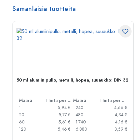
Samanlaisia tuotteita
50 ml alumiinipullo, metalli, hopea, suuaukko: DIN 32
er kpl
Määrä
Hinta per kpl
Määrä
Hinta per kpl
 €
1
5,94 €
240
4,66 €
 €
20
5,77 €
480
4,34 €
 €
60
5,61 €
1.740
4,16 €
 €
120
5,46 €
6.880
3,59 €