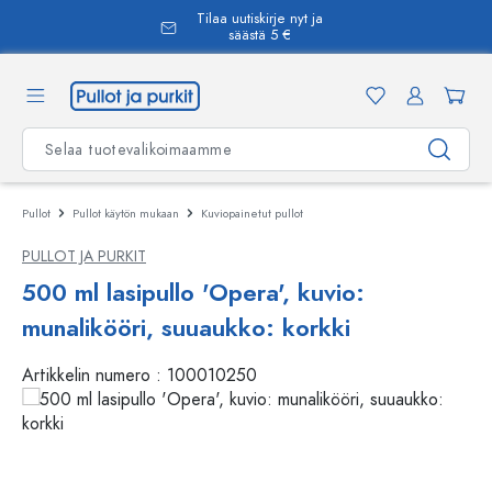
Tilaa uutiskirje nyt ja
äsisältöön
säästä 5 €
Pullot
Pullot käytön mukaan
Kuviopainetut pullot
PULLOT JA PURKIT
500 ml lasipullo 'Opera', kuvio:
munalikööri, suuaukko: korkki
Artikkelin numero :
100010250