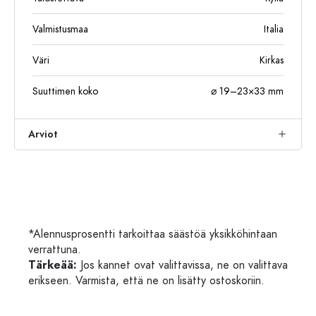
Valmistusmaa
Italia
Väri
Kirkas
Suuttimen koko
⌀ 19–23×33 mm
Arviot
*Alennusprosentti tarkoittaa säästöä yksikköhintaan
verrattuna.
Tärkeää:
Jos kannet ovat valittavissa, ne on valittava
erikseen. Varmista, että ne on lisätty ostoskoriin.