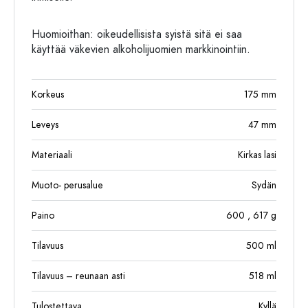
Huomioithan: oikeudellisista syistä sitä ei saa
käyttää väkevien alkoholijuomien markkinointiin.
Korkeus
175
mm
Leveys
47
mm
Materiaali
Kirkas lasi
Muoto- perusalue
Sydän
Paino
600
, 617
g
Tilavuus
500
ml
Tilavuus – reunaan asti
518
ml
Tulostettava
Kyllä