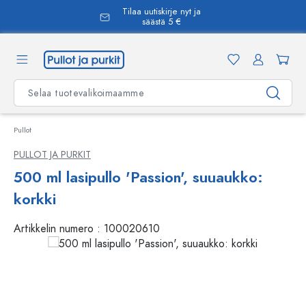
Tilaa uutiskirje nyt ja
äsisältöön
säästä 5 €
Pullot
PULLOT JA PURKIT
500 ml lasipullo 'Passion', suuaukko:
korkki
Artikkelin numero :
100020610