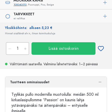
MUOKKAA KANSI
100040510
, Puunuppi, Puu, Beige
TARVIKKEET
ei valittua
Yksikköhinta:
alkaen 5,23 €
Hinnat sisältävät alv:n, ilman toimituskuluja
Lisää ostoskoriin
Välittömästi saatavilla.
Valmiina lähetettäväksi
: 1–2 päivässä
Tuotteen ominaisuudet
Tyylikäs pullo modernilla muotoilulla: meidän 500 ml
kirkaslasipullomme 'Passion' on kaunis lahja
ystävänpäiväksi tai äitienpäiväksi – erityiselle
ihmiselle.