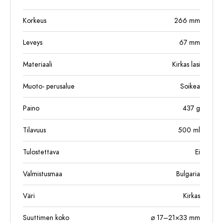
Korkeus
266
mm
Leveys
67
mm
Materiaali
Kirkas lasi
Muoto- perusalue
Soikea
Paino
437
g
Tilavuus
500
ml
Tulostettava
Ei
Valmistusmaa
Bulgaria
Väri
Kirkas
Suuttimen koko
⌀ 17–21×33 mm