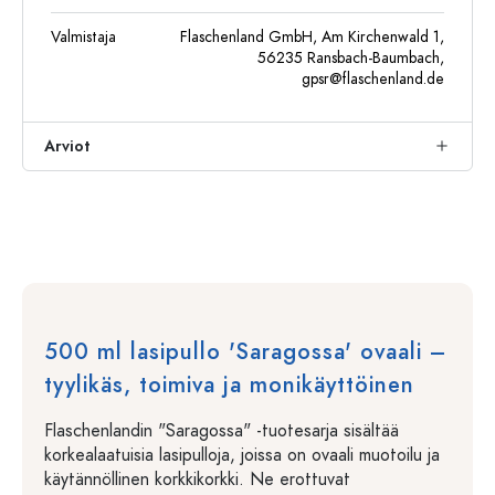
Valmistaja
Flaschenland GmbH, Am Kirchenwald 1,
56235 Ransbach-Baumbach,
gpsr@flaschenland.de
Arviot
500 ml lasipullo 'Saragossa' ovaali –
tyylikäs, toimiva ja monikäyttöinen
Flaschenlandin "Saragossa" -tuotesarja sisältää
korkealaatuisia lasipulloja, joissa on ovaali muotoilu ja
käytännöllinen korkkikorkki. Ne erottuvat