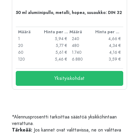
50 ml alumiinipullo, metalli, hopea, suuaukko: DIN 32
er kpl
Määrä
Hinta per kpl
Määrä
Hinta per kpl
 €
1
5,94 €
240
4,66 €
 €
20
5,77 €
480
4,34 €
 €
60
5,61 €
1.740
4,16 €
 €
120
5,46 €
6.880
3,59 €
Yksityiskohdat
*Alennusprosentti tarkoittaa säästöä yksikköhintaan
verrattuna.
Tärkeää:
Jos kannet ovat valittavissa, ne on valittava