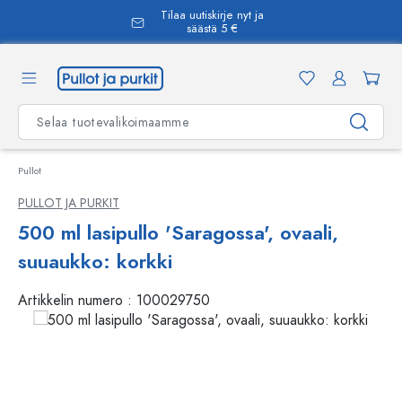
Tilaa uutiskirje nyt ja
äsisältöön
säästä 5 €
Pullot
PULLOT JA PURKIT
500 ml lasipullo 'Saragossa', ovaali,
suuaukko: korkki
Artikkelin numero :
100029750