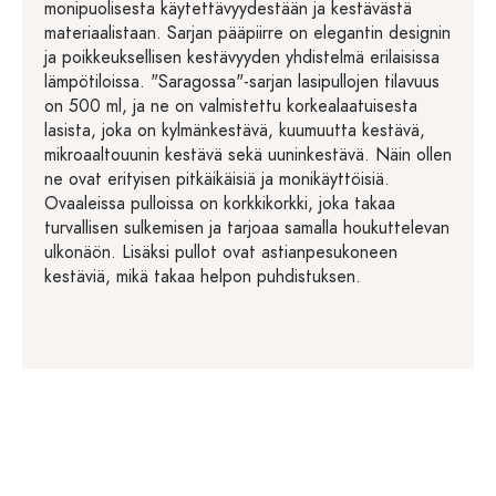
monipuolisesta käytettävyydestään ja kestävästä
materiaalistaan. Sarjan pääpiirre on elegantin designin
ja poikkeuksellisen kestävyyden yhdistelmä erilaisissa
lämpötiloissa. "Saragossa"-sarjan lasipullojen tilavuus
on 500 ml, ja ne on valmistettu korkealaatuisesta
lasista, joka on kylmänkestävä, kuumuutta kestävä,
mikroaaltouunin kestävä sekä uuninkestävä. Näin ollen
ne ovat erityisen pitkäikäisiä ja monikäyttöisiä.
Ovaaleissa pulloissa on korkkikorkki, joka takaa
turvallisen sulkemisen ja tarjoaa samalla houkuttelevan
ulkonäön. Lisäksi pullot ovat astianpesukoneen
kestäviä, mikä takaa helpon puhdistuksen.