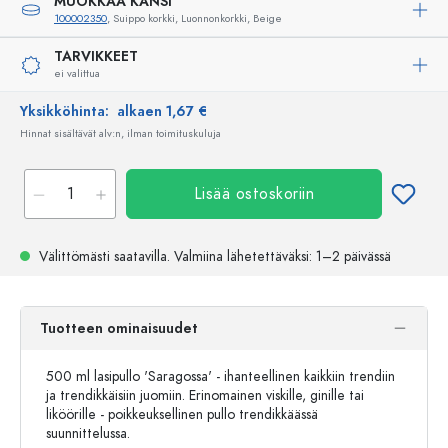
MUOKKAA KANSI
100002350
, Suippo korkki, Luonnonkorkki, Beige
TARVIKKEET
ei valittua
Yksikköhinta:
alkaen 1,67 €
Hinnat sisältävät alv:n, ilman toimituskuluja
Lisää ostoskoriin
Välittömästi saatavilla.
Valmiina lähetettäväksi
: 1–2 päivässä
Tuotteen ominaisuudet
500 ml lasipullo 'Saragossa' - ihanteellinen kaikkiin trendiin
ja trendikkäisiin juomiin. Erinomainen viskille, ginille tai
liköörille - poikkeuksellinen pullo trendikkäässä
suunnittelussa.