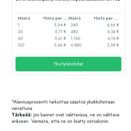
er kpl
Määrä
Hinta per kpl
Määrä
Hinta per kpl
 €
1
5,94 €
240
4,66 €
 €
20
5,77 €
480
4,34 €
 €
60
5,61 €
1.740
4,16 €
 €
120
5,46 €
6.880
3,59 €
Yksityiskohdat
*Alennusprosentti tarkoittaa säästöä yksikköhintaan
verrattuna.
Tärkeää:
Jos kannet ovat valittavissa, ne on valittava
erikseen. Varmista, että ne on lisätty ostoskoriin.