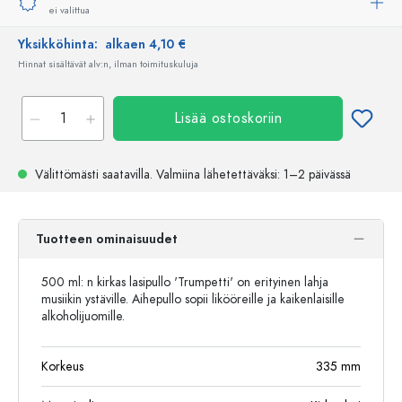
ei valittua
Yksikköhinta:
alkaen 4,10 €
Hinnat sisältävät alv:n, ilman toimituskuluja
Lisää ostoskoriin
Välittömästi saatavilla.
Valmiina lähetettäväksi
: 1–2 päivässä
Tuotteen ominaisuudet
500 ml: n kirkas lasipullo 'Trumpetti' on erityinen lahja
musiikin ystäville. Aihepullo sopii likööreille ja kaikenlaisille
alkoholijuomille.
Korkeus
335
mm