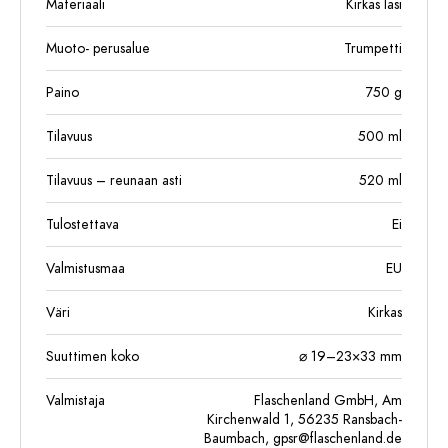
Materiaali
Kirkas lasi
Muoto- perusalue
Trumpetti
Paino
750
g
Tilavuus
500
ml
Tilavuus – reunaan asti
520
ml
Tulostettava
Ei
Valmistusmaa
EU
Väri
Kirkas
Suuttimen koko
⌀ 19–23×33 mm
Valmistaja
Flaschenland GmbH, Am
Kirchenwald 1, 56235 Ransbach-
Baumbach,
gpsr@flaschenland.de