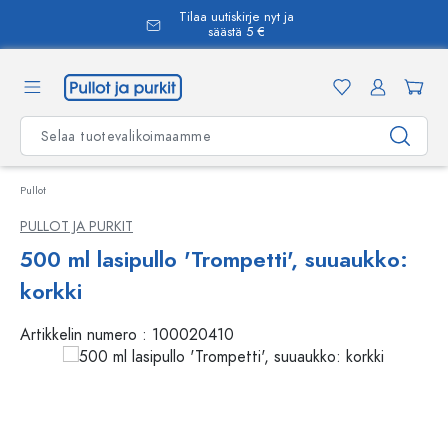
Tilaa uutiskirje nyt ja
äsisältöön
säästä 5 €
Pullot
PULLOT JA PURKIT
500 ml lasipullo 'Trompetti', suuaukko:
korkki
Artikkelin numero :
100020410