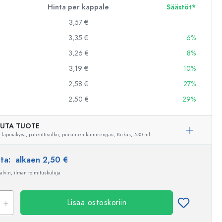
Hinta per kappale
Säästöt*
3,57 €
3,35 €
6%
3,26 €
8%
3,19 €
10%
2,58 €
27%
2,50 €
29%
UTA TUOTE
i läpinäkyvä, patenttisulku, punainen kumirengas,
Kirkas,
530 ml
nta:
alkaen 2,50 €
 alv:n, ilman toimituskuluja
Lisää ostoskoriin