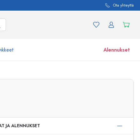
Ota yhteyttä
vikkeet
Alennukset
etta ja tuotevariaatiota
Lasipurkit
Tutustu nyt
Osta nyt
AT JA ALENNUKSET