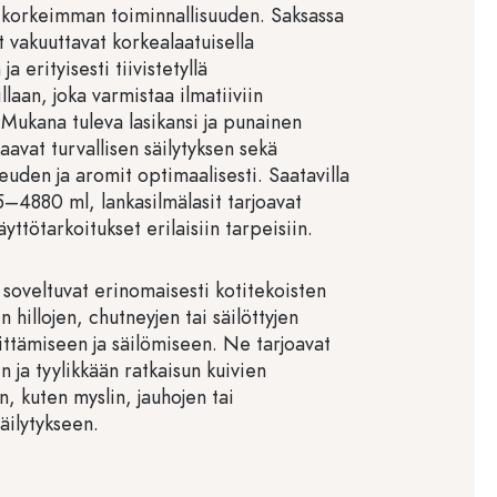
korkeimman toiminnallisuuden. Saksassa
it vakuuttavat korkealaatuisella
ja erityisesti tiivistetyllä
laan, joka varmistaa ilmatiiviin
 Mukana tuleva lasikansi ja punainen
kaavat turvallisen säilytyksen sekä
reuden ja aromit optimaalisesti. Saatavilla
25–4880 ml, lankasilmälasit tarjoavat
yttötarkoitukset erilaisiin tarpeisiin.
 soveltuvat erinomaisesti kotitekoisten
n hillojen, chutneyjen tai säilöttyjen
ittämiseen ja säilömiseen. Ne tarjoavat
 ja tyylikkään ratkaisun kuivien
n, kuten myslin, jauhojen tai
äilytykseen.