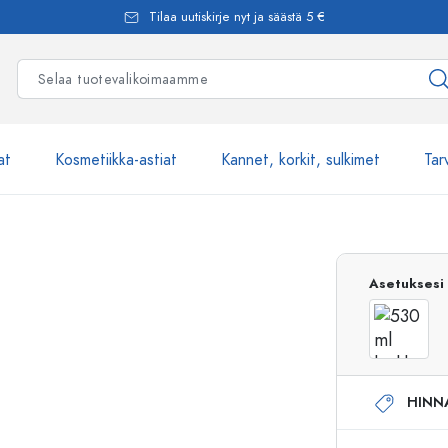
Tilaa uutiskirje nyt ja säästä 5 €
at
Kosmetiikka-astiat
Kannet, korkit, sulkimet
Tar
Yli 2500 tuot
Asetuksesi
Estal-Lasipullot
HINN
Pumppupullot
Airless-pumppupullot
Spraypullot
Roll-on-pullot