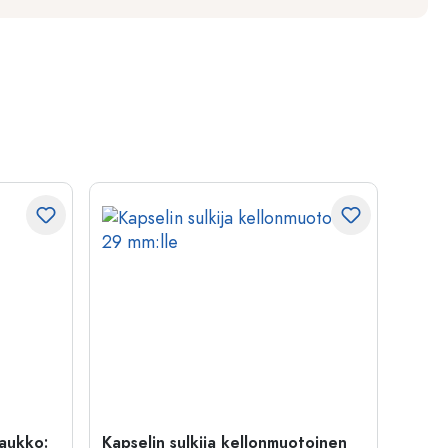
uaukko:
Kapselin sulkija kellonmuotoinen
500 m