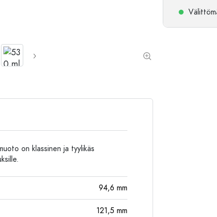
Alumiinipullot
Välittömä
muoto on klassinen ja tyylikäs
ksille.
94,6
mm
121,5
mm