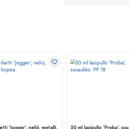
etti 'Jogger', neliö, metalli,
50 ml lasipullo 'Proba', su