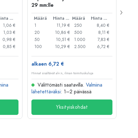
29 mm:lle
Carré
suua
Hinta per kpl
Määrä
Hinta per kpl
Määrä
Hinta per kpl
Mää
1,06 €
1
11,19 €
250
8,40 €
1
1,03 €
20
10,86 €
500
8,11 €
24
0,98 €
50
10,51 €
1.000
7,83 €
72
0,85 €
100
10,29 €
2.500
6,72 €
120
alkaen 6,72 €
alkae
Hinnat sisältävät alv:n, ilman toimituskuluja
Hinnat si
miina
Välittömästi saatavilla.
Valmiina
Väl
lähetettäväksi
: 1–2 päivässä
lähete
Yksityiskohdat