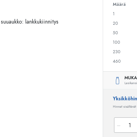
Määrä
1
Alkoholipullot
Puristuspullot
20
Likööripullot
Säilytyspullot
50
Mehupullot
Kuviopainetut pullot
100
Parfyymipullot
Ginipullot
Kynsilakkapullot
Joulupullot
230
Minipullot
Koristeelliset pullot
460
MUKA
Lasikans
Erikoismuotoiset pullot
Sylinteripullot
Pyöreäkauluspullot
Käymisastiat
Yksikköhi
Taskumatit
Hinnat sisältävät
Leveäkaulaiset pullot
Keraamiset pullot