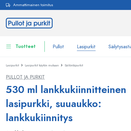
Ammattimainen toimitus
akuun
Siirry päänavigointiin
Tuotteet
Pullot
Lasipurkit
Säilytysasti
Lasipurkit
Lasipurkit käytön mukaan
Säilöntäpurkit
Pullot
Näytä kaikki Pullot
PULLOT JA PURKIT
Lasipurkit
Pullot tuotemerkin mukaan
530 ml lankkukiinnitteinen
WECK-Lasipullot
Säilytysastiat
lasipurkki, suuaukko:
Astiat
Pullot toiminnon mukaan
lankkukiinnitys
Pipettipullot
Kosmetiikka-astiat
Patenttikorkkipullot