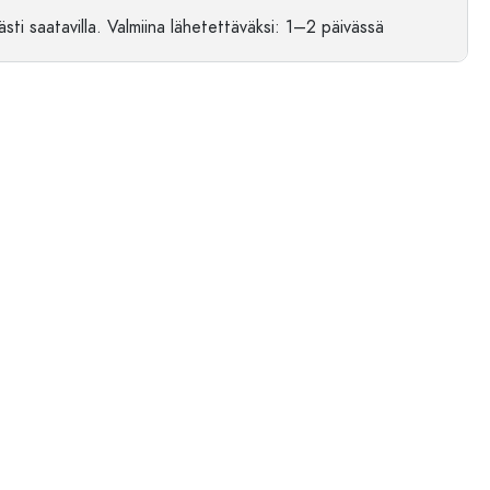
sti saatavilla.
Valmiina lähetettäväksi
: 1–2 päivässä
Esimerkillinen edustus