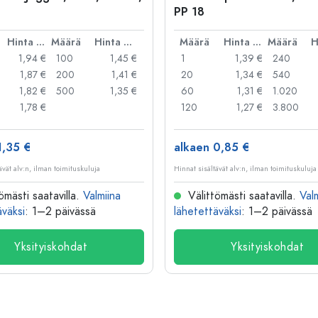
PP 18
Hinta per kpl
Määrä
Hinta per kpl
Määrä
Hinta per kpl
Määrä
1,94 €
100
1,45 €
1
1,39 €
240
1,87 €
200
1,41 €
20
1,34 €
540
1,82 €
500
1,35 €
60
1,31 €
1.020
1,78 €
120
1,27 €
3.800
1,35 €
alkaen 0,85 €
ävät alv:n, ilman toimituskuluja
Hinnat sisältävät alv:n, ilman toimituskuluja
ömästi saatavilla.
Valmiina
Välittömästi saatavilla.
Val
äväksi
: 1–2 päivässä
lähetettäväksi
: 1–2 päivässä
Yksityiskohdat
Yksityiskohdat