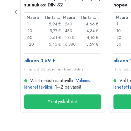
suuaukko: DIN 32
hopea
Hinta per kpl
Määrä
Hinta per kpl
Määrä
Hinta per kpl
Määrä
,99 €
1
5,94 €
240
4,66 €
1
,95 €
20
5,77 €
480
4,34 €
10
,91 €
60
5,61 €
1.740
4,16 €
20
,79 €
120
5,46 €
6.880
3,59 €
50
alkaen 3,59 €
alkaen 
Hinnat sisältävät alv:n, ilman toimituskuluja
Hinnat sisält
na
Välittömästi saatavilla.
Valmiina
Välitt
lähetettäväksi
: 1–2 päivässä
lähetett
Yksityiskohdat