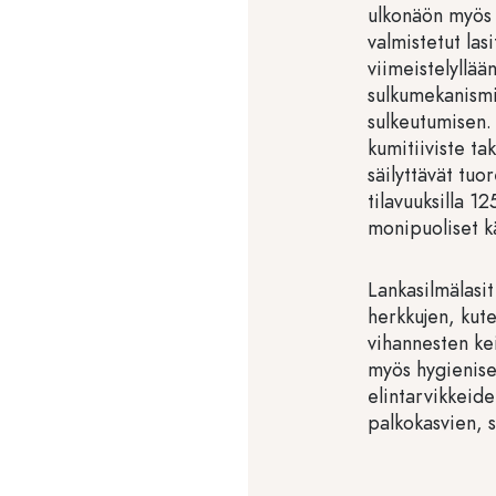
ulkonäön myös 
valmistetut las
viimeistelyllään 
sulkumekanismil
sulkeutumisen.
kumitiiviste ta
säilyttävät tuo
tilavuuksilla 1
monipuoliset kä
Lankasilmälasit
herkkujen, kute
vihannesten ke
myös hygienisen
elintarvikkeide
palkokasvien, s