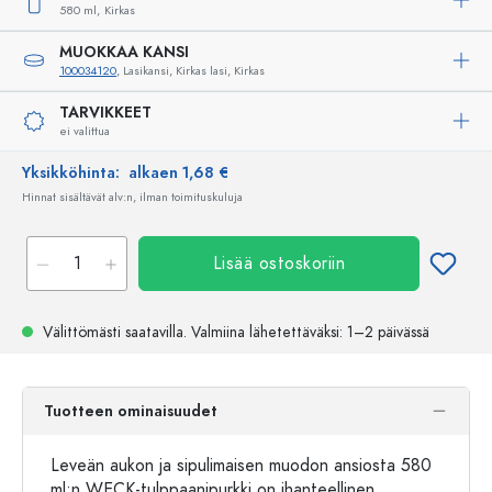
580 ml,
Kirkas
MUOKKAA KANSI
100034120
, Lasikansi, Kirkas lasi, Kirkas
TARVIKKEET
ei valittua
Yksikköhinta:
alkaen 1,68 €
Hinnat sisältävät alv:n, ilman toimituskuluja
Lisää ostoskoriin
Välittömästi saatavilla.
Valmiina lähetettäväksi
: 1–2 päivässä
Tuotteen ominaisuudet
Leveän aukon ja sipulimaisen muodon ansiosta 580
ml:n WECK-tulppaanipurkki on ihanteellinen