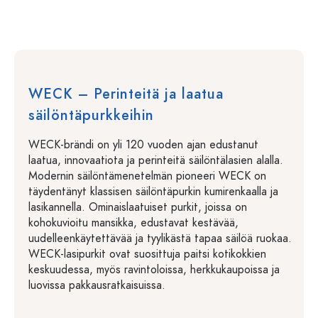
WECK – Perinteitä ja laatua
säilöntäpurkkeihin
WECK-brändi on yli 120 vuoden ajan edustanut
laatua, innovaatiota ja perinteitä säilöntälasien alalla.
Modernin säilöntämenetelmän pioneeri WECK on
täydentänyt klassisen säilöntäpurkin kumirenkaalla ja
lasikannella. Ominaislaatuiset purkit, joissa on
kohokuvioitu mansikka, edustavat kestävää,
uudelleenkäytettävää ja tyylikästä tapaa säilöä ruokaa.
WECK-lasipurkit ovat suosittuja paitsi kotikokkien
keskuudessa, myös ravintoloissa, herkkukaupoissa ja
luovissa pakkausratkaisuissa.