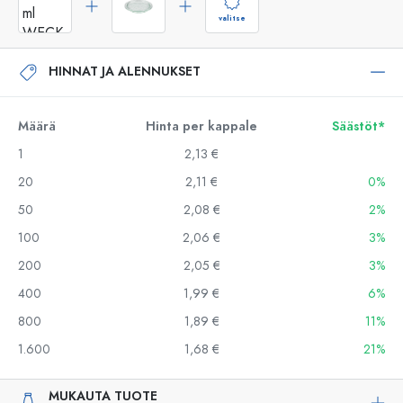
valitse
HINNAT JA ALENNUKSET
Määrä
Hinta per kappale
Säästöt*
1
2,13 €
20
2,11 €
0%
50
2,08 €
2%
100
2,06 €
3%
200
2,05 €
3%
400
1,99 €
6%
800
1,89 €
11%
1.600
1,68 €
21%
MUKAUTA TUOTE