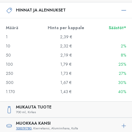
HINNAT JA ALENNUKSET
Määrä
Hinta per kappale
Säästöt*
1
2,39 €
10
2,32 €
2%
50
2,19 €
8%
100
1,79 €
25%
250
1,73 €
27%
500
1,67 €
30%
1.170
1,43 €
40%
MUKAUTA TUOTE
700 ml,
Kirkas
MUOKKAA KANSI
100019780
, Kierrekansi, Alumiinihana, Kulta