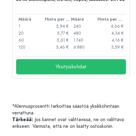
er kpl
Määrä
Hinta per kpl
Määrä
Hinta per kpl
 €
1
5,94 €
240
4,66 €
 €
20
5,77 €
480
4,34 €
 €
60
5,61 €
1.740
4,16 €
 €
120
5,46 €
6.880
3,59 €
Yksityiskohdat
*Alennusprosentti tarkoittaa säästöä yksikköhintaan
verrattuna.
Tärkeää:
Jos kannet ovat valittavissa, ne on valittava
erikseen. Varmista, että ne on lisätty ostoskoriin.