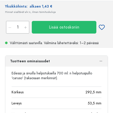
Yksikköhinta:
alkaen 1,43 €
Hinnat sisältävät alv:n, ilman toimituskuluja
Lisää ostoskoriin
Välittömästi saatavilla.
Valmiina lähetettäväksi
: 1–2 päivässä
Tuotteen ominaisuudet
Edessä ja sivuilla helpotuksella 700 ml: n helpotuspullo
'caruso' (takaosaan merkinnät).
Korkeus
292,5
mm
Leveys
53,5
mm