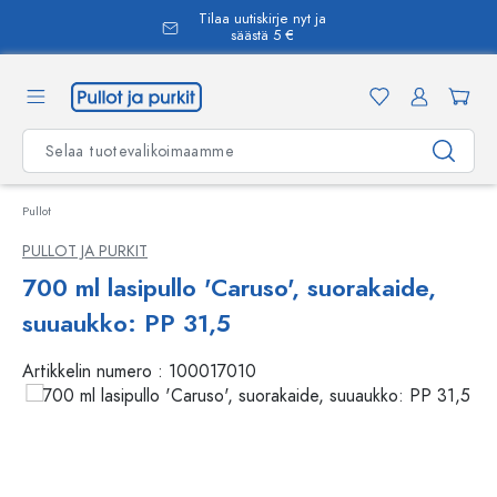
Tilaa uutiskirje nyt ja
äsisältöön
säästä 5 €
Pullot
PULLOT JA PURKIT
700 ml lasipullo 'Caruso', suorakaide,
suuaukko: PP 31,5
Artikkelin numero :
100017010