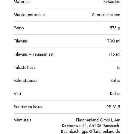
Materiaali
Kirkas lasi
Muoto- perusalue
Suorakulmainen
Paino
575
g
Tilavuus
700
ml
Tilavuus – reunaan asti
715
ml
Tulostettava
Ei
Valmistusmaa
Saksa
Väri
Kirkas
Suuttimen koko
PP 31,5
Valmistaja
Flaschenland GmbH, Am
Kirchenwald 1, 56235 Ransbach-
Baumbach,
gpsr@flaschenland.de