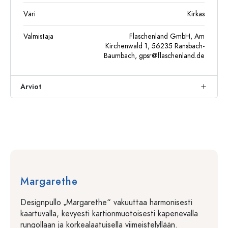
Väri
Kirkas
Valmistaja
Flaschenland GmbH, Am
Kirchenwald 1, 56235 Ransbach-
Baumbach,
gpsr@flaschenland.de
Arviot
Margarethe
Designpullo „Margarethe“ vakuuttaa harmonisesti
kaartuvalla, kevyesti kartionmuotoisesti kapenevalla
rungollaan ja korkealaatuisella viimeistelyllään.