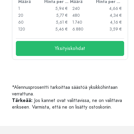
er kpl
Määrä
Hinta per kpl
Määrä
Hinta per kpl
 €
1
5,94 €
240
4,66 €
 €
20
5,77 €
480
4,34 €
 €
60
5,61 €
1.740
4,16 €
 €
120
5,46 €
6.880
3,59 €
Yksityiskohdat
*Alennusprosentti tarkoittaa säästöä yksikköhintaan
verrattuna.
Tärkeää:
Jos kannet ovat valittavissa, ne on valittava
erikseen. Varmista, että ne on lisätty ostoskoriin.