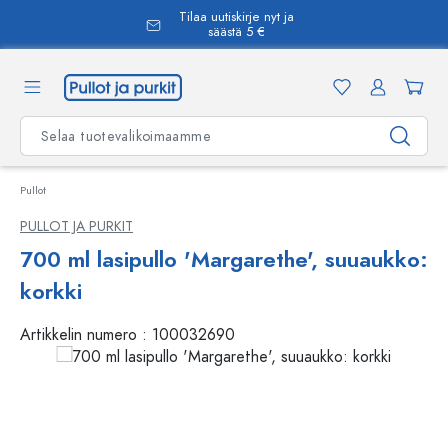
Tilaa uutiskirje nyt ja
äsisältöön
säästä 5 €
Pullot
PULLOT JA PURKIT
700 ml lasipullo 'Margarethe', suuaukko:
korkki
Artikkelin numero :
100032690