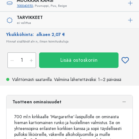
MUOKKAA KANSI
100040510
, Puunuppi, Puu, Beige
TARVIKKEET
ei valittua
Yksikköhinta:
alkaen 2,07 €
Hinnat sisältävät alv:n, ilman toimituskuluja
Lisää ostoskoriin
Välittömästi saatavilla.
Valmiina lähetettäväksi
: 1–2 päivässä
Tuotteen ominaisuudet
700 ml:n kirkkaalle 'Margarethe'-lasipullolle on ominaista
hieman kartiomainen runko ja huolellinen valmistus. Se on
yhteensopiva erilaisten korkkien kanssa ja sopii täydellisesti
pulloksi likööreille, väkeville alkoholijuomille ja muille