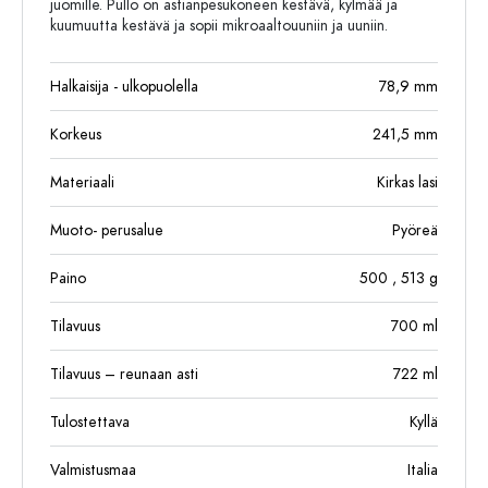
juomille. Pullo on astianpesukoneen kestävä, kylmää ja
kuumuutta kestävä ja sopii mikroaaltouuniin ja uuniin.
Halkaisija - ulkopuolella
78,9
mm
Korkeus
241,5
mm
Materiaali
Kirkas lasi
Muoto- perusalue
Pyöreä
Paino
500
, 513
g
Tilavuus
700
ml
Tilavuus – reunaan asti
722
ml
Tulostettava
Kyllä
Valmistusmaa
Italia