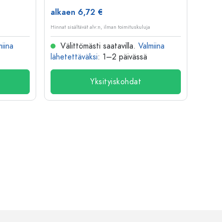
alkaen 6,72 €
alkae
Hinnat sisältävät alv:n, ilman toimituskuluja
Hinnat si
miina
Välittömästi saatavilla.
Valmiina
Väl
lähetettäväksi
: 1–2 päivässä
lähete
Yksityiskohdat