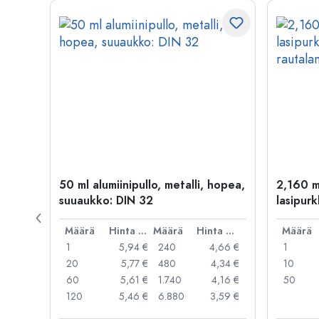
50 ml alumiinipullo, metalli, hopea,
2,160 m
suuaukko: DIN 32
lasipurk
rautalan
Hinta per kpl
Määrä
Hinta per kpl
Määrä
Hinta per kpl
Määrä
,99 €
1
5,94 €
240
4,66 €
1
,95 €
20
5,77 €
480
4,34 €
10
,91 €
60
5,61 €
1.740
4,16 €
50
,79 €
120
5,46 €
6.880
3,59 €