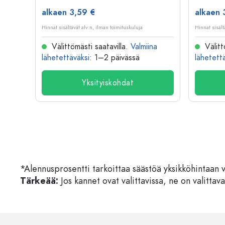
alkaen 3,59 €
alkaen 
Hinnat sisältävät alv:n, ilman toimituskuluja
Hinnat sisält
na
Välittömästi saatavilla.
Valmiina
Välitt
lähetettäväksi
: 1–2 päivässä
lähetett
Yksityiskohdat
*Alennusprosentti tarkoittaa säästöä yksikköhintaan 
Tärkeää:
Jos kannet ovat valittavissa, ne on valittava