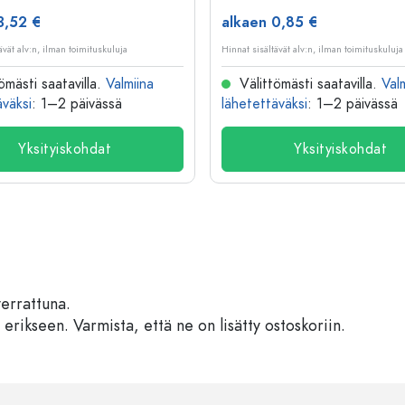
3,52 €
alkaen 0,85 €
ävät alv:n, ilman toimituskuluja
Hinnat sisältävät alv:n, ilman toimituskuluja
ömästi saatavilla.
Valmiina
Välittömästi saatavilla.
Val
äväksi
: 1–2 päivässä
lähetettäväksi
: 1–2 päivässä
Yksityiskohdat
Yksityiskohdat
verrattuna.
 erikseen. Varmista, että ne on lisätty ostoskoriin.