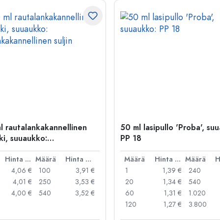
l rautalankakannellinen
50 ml lasipullo 'Proba', su
ki, suuaukko:
PP 18
kakannellinen suljin
Hinta per kpl
Määrä
Hinta per kpl
Määrä
Hinta per kpl
Määrä
4,06 €
100
3,91 €
1
1,39 €
240
4,01 €
250
3,53 €
20
1,34 €
540
4,00 €
540
3,52 €
60
1,31 €
1.020
120
1,27 €
3.800