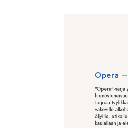
Opera –
"Opera"-sarja 
hienostuneisuu
tarjoaa tyylikk
väkeville alkoho
öljyille, etikall
kaulallaan ja el