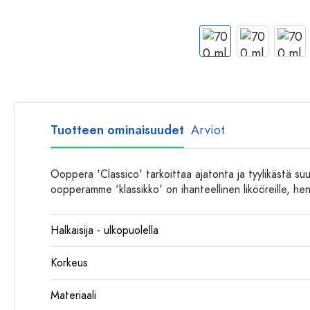
Muovipullot
Tuotteen ominaisuudet
Arviot
Ooppera 'Classico' tarkoittaa ajatonta ja tyylikästä suun
oopperamme 'klassikko' on ihanteellinen likööreille, heng
Halkaisija - ulkopuolella
Korkeus
Materiaali