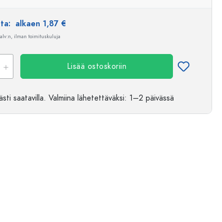
nta:
alkaen 1,87 €
 alv:n, ilman toimituskuluja
Lisää ostoskoriin
sti saatavilla.
Valmiina lähetettäväksi
: 1–2 päivässä