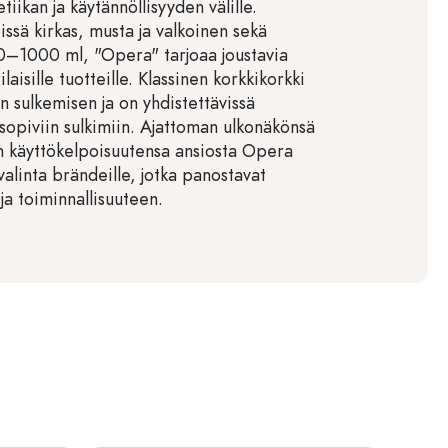
tiikan ja käytännöllisyyden välille.
ssä kirkas, musta ja valkoinen sekä
100–1000 ml, "Opera" tarjoaa joustavia
laisille tuotteille. Klassinen korkkikorkki
en sulkemisen ja on yhdistettävissä
opiviin sulkimiin. Ajattoman ulkonäkönsä
n käyttökelpoisuutensa ansiosta Opera
valinta brändeille, jotka panostavat
 ja toiminnallisuuteen.