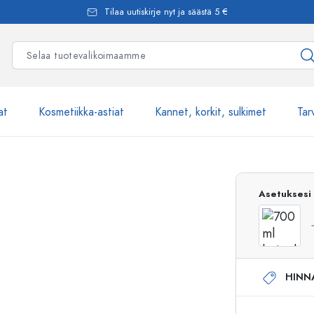
Tilaa uutiskirje nyt ja säästä 5 €
at
Kosmetiikka-astiat
Kannet, korkit, sulkimet
Tar
Yli 2500 tuot
Asetuksesi
Estal-Lasipullot
HINN
Pumppupullot
Airless-pumppupullot
Spraypullot
Roll-on-pullot