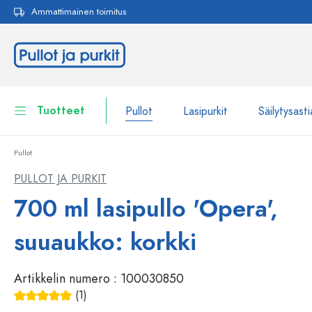
Ammattimainen toimitus
akuun
Siirry päänavigointiin
Tuotteet
Pullot
Lasipurkit
Säilytysasti
Pullot
Pullot
Näytä kaikki Pullot
PULLOT JA PURKIT
Lasipurkit
700 ml lasipullo 'Opera',
Pullot tuotemerkin mukaan
WECK-Lasipullot
Säilytysastiat
suuaukko: korkki
Astiat
Pullot toiminnon mukaan
Artikkelin numero :
100030850
Pipettipullot
Kosmetiikka-astiat
(1)
Patenttikorkkipullot
Keskimääräinen arvosana 5 5 tähdestä