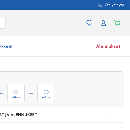
Ota yhteyttä
vikkeet
Alennukset
etta ja tuotevariaatiota
Lasipurkit
Tutustu nyt
Osta nyt
valitse
valitse
AT JA ALENNUKSET