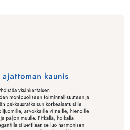
 ajattoman kaunis
yhdistää yksinkertaisen
den monipuoliseen toiminnallisuuteen ja
ään pakkausratkaisun korkealaatuisille
lijuomille, arvokkaille viineille, hienoille
e ja paljon muulle. Pitkällä, hoikalla
egantilla siluetillaan se luo harmonisen