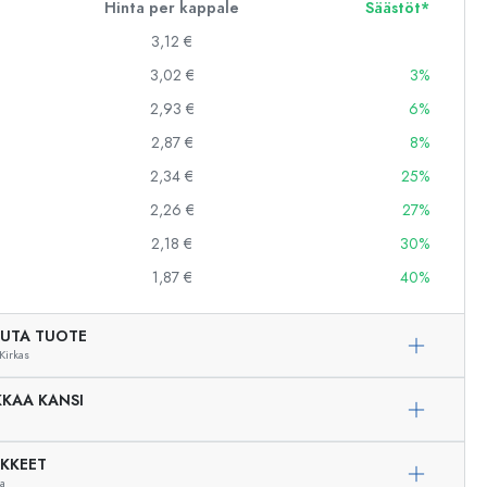
Hinta per kappale
Säästöt*
3,12 €
3,02 €
3%
2,93 €
6%
2,87 €
8%
2,34 €
25%
2,26 €
27%
2,18 €
30%
1,87 €
40%
UTA TUOTE
Kirkas
KAA KANSI
IKKEET
Esimerkillinen edustus
ua