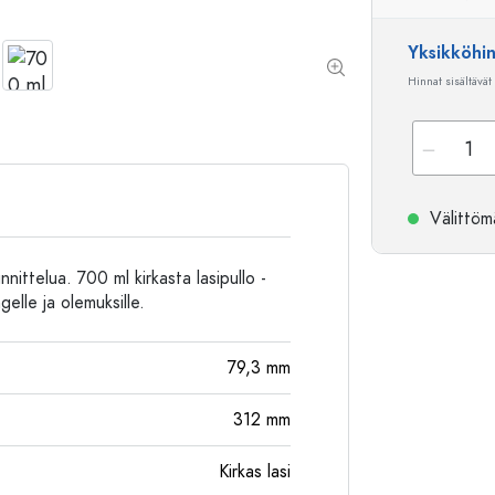
Alumiinipullot
Yksikköhi
Hinnat sisältävät
Välittömä
nittelua. 700 ml kirkasta lasipullo -
elle ja olemuksille.
79,3
mm
312
mm
Kirkas lasi