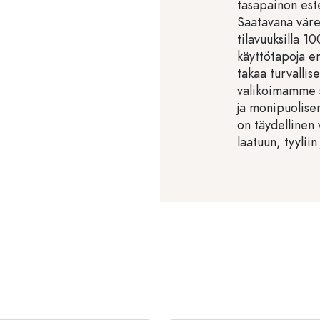
tasapainon este
Saatavana värei
tilavuuksilla 
käyttötapoja eri
takaa turvallis
valikoimamme s
ja monipuolise
on täydellinen 
laatuun, tyyliin