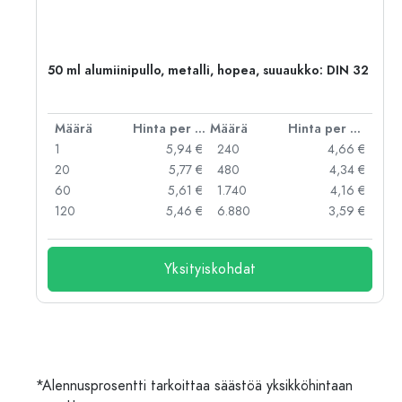
50 ml alumiinipullo, metalli, hopea, suuaukko: DIN 32
er kpl
Määrä
Hinta per kpl
Määrä
Hinta per kpl
 €
1
5,94 €
240
4,66 €
 €
20
5,77 €
480
4,34 €
 €
60
5,61 €
1.740
4,16 €
 €
120
5,46 €
6.880
3,59 €
Yksityiskohdat
*Alennusprosentti tarkoittaa säästöä yksikköhintaan