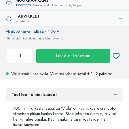
MUOKKAA KANSI
100002350
, Suippo korkki, Luonnonkorkki, Beige
TARVIKKEET
ei valittua
Yksikköhinta:
alkaen 1,79 €
Hinnat sisältävät alv:n, ilman toimituskuluja
Lisää ostoskoriin
Välittömästi saatavilla.
Valmiina lähetettäväksi
: 1–2 päivässä
Tuotteen ominaisuudet
700 ml: n kirkasta lasipulloa 'Viola' on kaunis kaareva muoto
viimeisen pitkän kaulan kanssa. Siinä jokainen olemus, öljy tai
henki, tulee omaksi. Kaunis näkymä on myös täydellinen
luovuttamiseen.