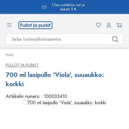
Tilaa uutiskirje nyt ja
äsisältöön
säästä 5 €
Pullot
PULLOT JA PURKIT
700 ml lasipullo 'Viola', suuaukko:
korkki
Artikkelin numero :
100033410