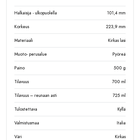
Halkaisija - ulkopuolella
101,4
mm
Korkeus
223,9
mm
Materiaali
Kirkas lasi
Muoto- perusalue
Pyöreä
Paino
500
g
Tilavuus
700
ml
Tilavuus – reunaan asti
725
ml
Tulostettava
Kyllä
Valmistusmaa
Italia
Väri
Kirkas