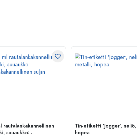
l rautalankakannellinen
Tin-etiketti 'Jogger', neliö,
ki, suuaukko:
hopea