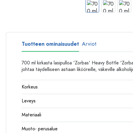
Muovipullot
Tuotteen ominaisuudet
Arviot
700 ml kirkasta lasipulloa 'Zorbas' Heavy Bottle 'Zorbas
johtaa täydelliseen astiaan likööreille, väkeville alkoholi
Korkeus
Leveys
Materiaali
Muoto- perusalue