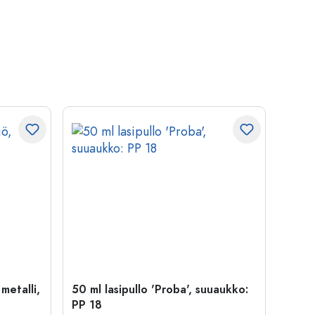
 metalli,
50 ml lasipullo 'Proba', suuaukko:
Kapse
PP 18
29 mm