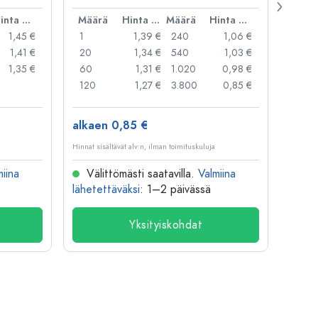
Hinta per kpl
Määrä
Hinta per kpl
Määrä
Hinta per kpl
Mää
1,45 €
1
1,39 €
240
1,06 €
1
1,41 €
20
1,34 €
540
1,03 €
20
1,35 €
60
1,31 €
1.020
0,98 €
50
120
1,27 €
3.800
0,85 €
100
alkaen 0,85 €
alkae
Hinnat sisältävät alv:n, ilman toimituskuluja
Hinnat si
miina
Välittömästi saatavilla.
Valmiina
Väl
lähetettäväksi
: 1–2 päivässä
lähete
Yksityiskohdat