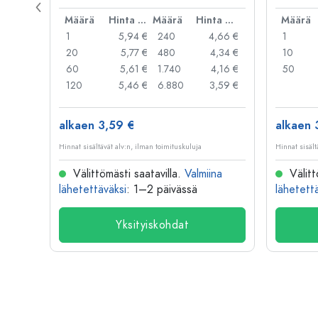
rautalan
Hinta per kpl
Määrä
Hinta per kpl
Määrä
Hinta per kpl
Määrä
,06 €
1
5,94 €
240
4,66 €
1
,05 €
20
5,77 €
480
4,34 €
10
,04 €
60
5,61 €
1.740
4,16 €
50
,03 €
120
5,46 €
6.880
3,59 €
alkaen 3,59 €
alkaen 
Hinnat sisältävät alv:n, ilman toimituskuluja
Hinnat sisält
na
Välittömästi saatavilla.
Valmiina
Välitt
lähetettäväksi
: 1–2 päivässä
lähetett
Yksityiskohdat