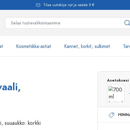
Tilaa uutiskirje nyt ja säästä 5 €
at
Kosmetiikka-astiat
Kannet, korkit, sulkimet
Tar
Yli 2500 tuot
Asetuksesi
aali,
Estal-Lasipullot
HINN
Pumppupullot
Airless-pumppupullot
Spraypullot
Roll-on-pullot