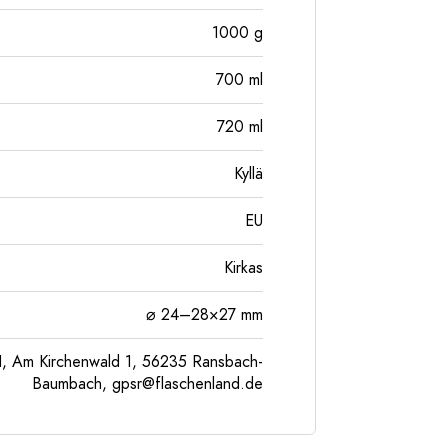
1000
g
700
ml
720
ml
Kyllä
EU
Kirkas
⌀ 24–28×27 mm
, Am Kirchenwald 1, 56235 Ransbach-
Baumbach,
gpsr@flaschenland.de