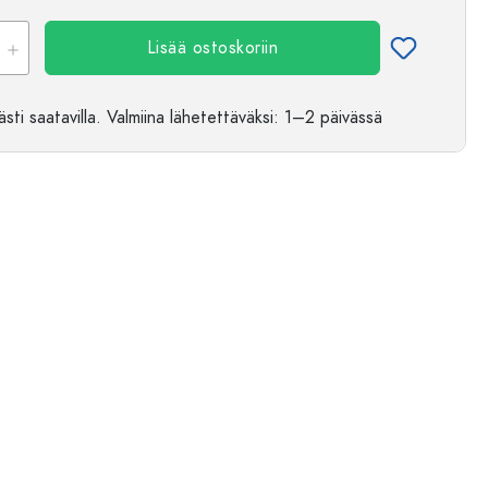
Lisää ostoskoriin
sti saatavilla.
Valmiina lähetettäväksi
: 1–2 päivässä