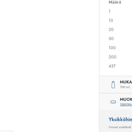
Määrä
1
10
Alkoholipullot
Puristuspullot
Likööripullot
Säilytyspullot
20
Mehupullot
Kuviopainetut pullot
50
Parfyymipullot
Ginipullot
100
Kynsilakkapullot
Joulupullot
Minipullot
Koristeelliset pullot
200
437
MUKA
Erikoismuotoiset pullot
Sylinteripullot
700 ml,
Pyöreäkauluspullot
Käymisastiat
Taskumatit
MUOK
Leveäkaulaiset pullot
1000196
Yksikköhi
Hinnat sisältävät
Keraamiset pullot