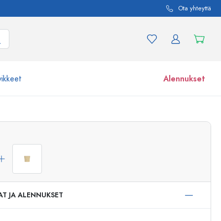
Ota yhteyttä
vikkeet
Alennukset
etta ja tuotevariaatiota
Lasipurkit
Tutustu nyt
Osta nyt
AT JA ALENNUKSET