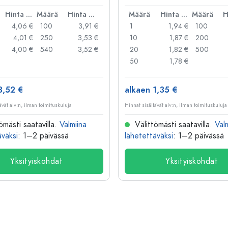
kakannellinen suljin
Hinta per kpl
Määrä
Hinta per kpl
Määrä
Hinta per kpl
Määrä
4,06 €
100
3,91 €
1
1,94 €
100
4,01 €
250
3,53 €
10
1,87 €
200
4,00 €
540
3,52 €
20
1,82 €
500
50
1,78 €
3,52 €
alkaen 1,35 €
ävät alv:n, ilman toimituskuluja
Hinnat sisältävät alv:n, ilman toimituskuluja
ömästi saatavilla.
Valmiina
Välittömästi saatavilla.
Val
äväksi
: 1–2 päivässä
lähetettäväksi
: 1–2 päivässä
Yksityiskohdat
Yksityiskohdat