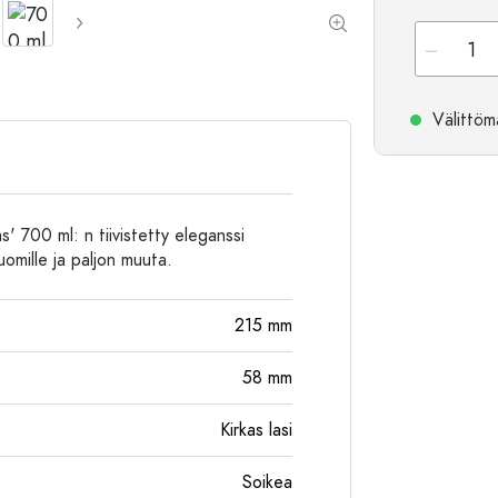
Alumiinipullot
Välittömä
' 700 ml: n tiivistetty eleganssi
juomille ja paljon muuta.
215
mm
58
mm
Kirkas lasi
Soikea