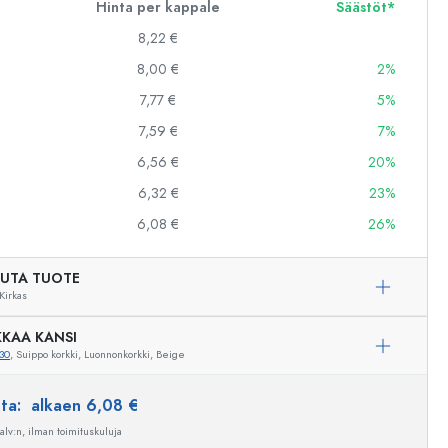
Hinta per kappale
Säästöt*
8,22 €
8,00 €
2%
7,77 €
5%
7,59 €
7%
6,56 €
20%
6,32 €
23%
6,08 €
26%
UTA TUOTE
Kirkas
KAA KANSI
30
, Suippo korkki, Luonnonkorkki, Beige
Esimerkillinen edustus
nta:
alkaen 6,08 €
 alv:n, ilman toimituskuluja