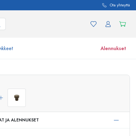
Ota yhteyttä
vikkeet
Alennukset
etta ja tuotevariaatiota
Lasipurkit
Tutustu nyt
Osta nyt
AT JA ALENNUKSET