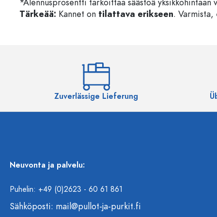
*Alennusprosentti tarkoittaa säästöä yksikköhintaan 
Tärkeää:
Kannet on
tilattava erikseen
. Varmista, 
Zuverlässige Lieferung
Ü
Neuvonta ja palvelu:
Puhelin: +49 (0)2623 - 60 61 861
Sähköposti:
mail@pullot-ja-purkit.fi