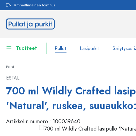
Ammattimainen toimitus
akuun
Siirry päänavigointiin
Tuotteet
Pullot
Lasipurkit
Säilytysasti
Pullot
Pullot
Näytä kaikki Pullot
ESTAL
Lasipurkit
700 ml Wildly Crafted lasip
Pullot tuotemerkin mukaan
WECK-Lasipullot
Säilytysastiat
'Natural', ruskea, suuaukko
Astiat
Pullot toiminnon mukaan
Artikkelin numero :
100039640
Pipettipullot
Kosmetiikka-astiat
Patenttikorkkipullot