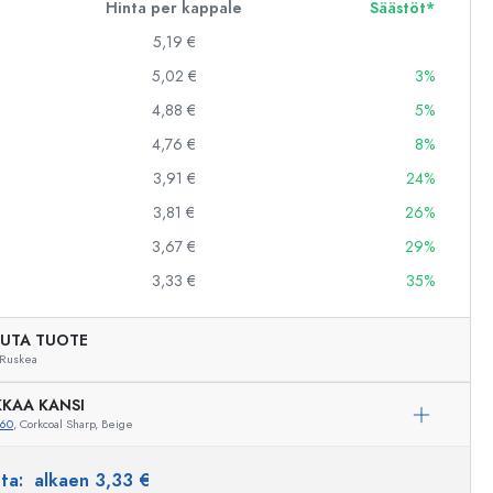
Hinta per kappale
Säästöt*
5,19 €
5,02 €
3%
4,88 €
5%
4,76 €
8%
3,91 €
24%
3,81 €
26%
3,67 €
29%
3,33 €
35%
UTA TUOTE
Ruskea
KAA KANSI
860
, Corkcoal Sharp, Beige
Esimerkillinen edustus
nta:
alkaen 3,33 €