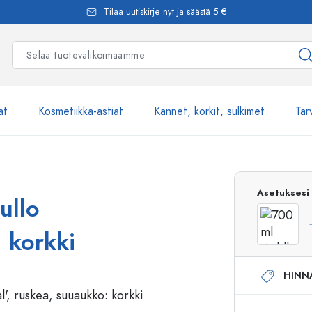
Tilaa uutiskirje nyt ja säästä 5 €
at
Kosmetiikka-astiat
Kannet, korkit, sulkimet
Tar
Yli 2500 tuot
Asetuksesi
ullo
Estal-Lasipullot
: korkki
HINN
Pumppupullot
Airless-pumppupullot
Spraypullot
Roll-on-pullot