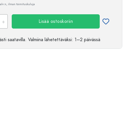
 alv:n, ilman toimituskuluja
Lisää ostoskoriin
sti saatavilla.
Valmiina lähetettäväksi
: 1–2 päivässä