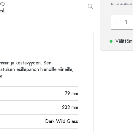
Hinnat sisältävät
Alumiinipullot
Välittömä
anssin ja kestävyyden. Sen
atuisen esillepanon hienoille viineille,
ta.
79
mm
232
mm
Dark Wild Glass