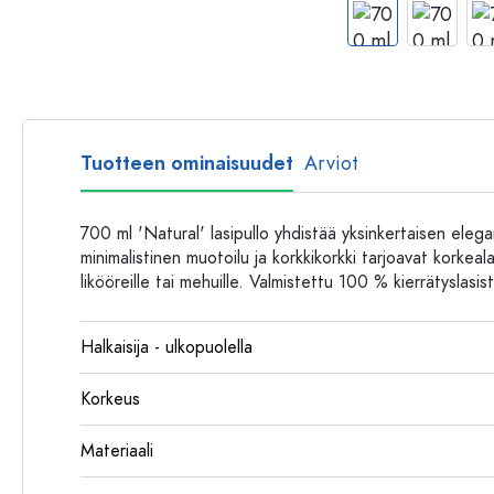
Muovipullot
Tuotteen ominaisuudet
Arviot
700 ml 'Natural' lasipullo yhdistää yksinkertaisen eleg
minimalistinen muotoilu ja korkkikorkki tarjoavat korkeala
likööreille tai mehuille. Valmistettu 100 % kierrätyslasis
Halkaisija - ulkopuolella
Korkeus
Materiaali