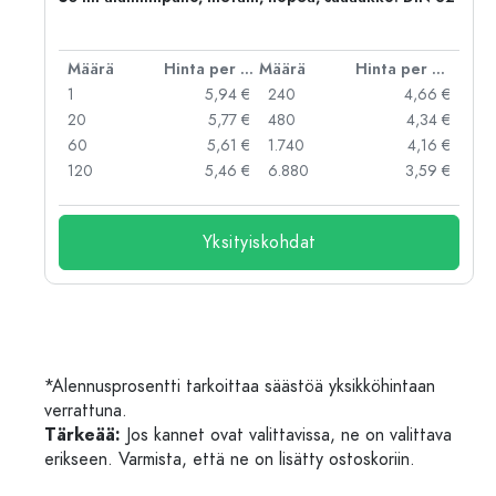
er kpl
Määrä
Hinta per kpl
Määrä
Hinta per kpl
 €
1
5,94 €
240
4,66 €
 €
20
5,77 €
480
4,34 €
 €
60
5,61 €
1.740
4,16 €
 €
120
5,46 €
6.880
3,59 €
Yksityiskohdat
*Alennusprosentti tarkoittaa säästöä yksikköhintaan
verrattuna.
Tärkeää:
Jos kannet ovat valittavissa, ne on valittava
erikseen. Varmista, että ne on lisätty ostoskoriin.