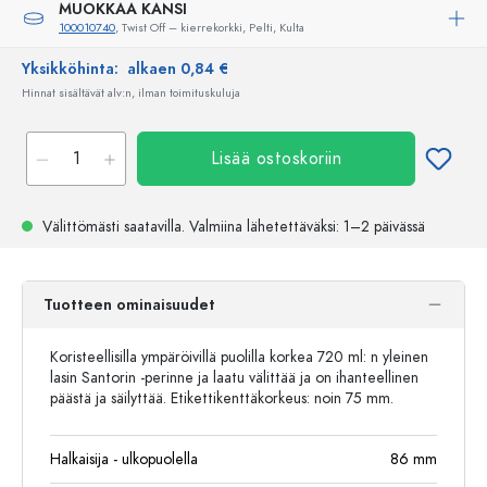
MUOKKAA KANSI
100010740
, Twist Off – kierrekorkki, Pelti, Kulta
Yksikköhinta:
alkaen 0,84 €
Hinnat sisältävät alv:n, ilman toimituskuluja
Lisää ostoskoriin
Välittömästi saatavilla.
Valmiina lähetettäväksi
: 1–2 päivässä
Tuotteen ominaisuudet
Koristeellisilla ympäröivillä puolilla korkea 720 ml: n yleinen
lasin Santorin -perinne ja laatu välittää ja on ihanteellinen
päästä ja säilyttää. Etikettikenttäkorkeus: noin 75 mm.
Halkaisija - ulkopuolella
86
mm