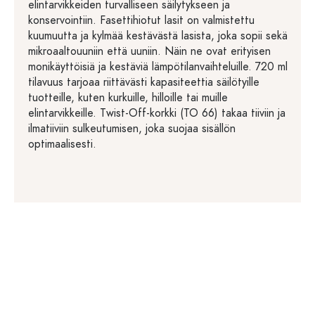
elintarvikkeiden turvalliseen säilytykseen ja
konservointiin. Fasettihiotut lasit on valmistettu
kuumuutta ja kylmää kestävästä lasista, joka sopii sekä
mikroaaltouuniin että uuniin. Näin ne ovat erityisen
monikäyttöisiä ja kestäviä lämpötilanvaihteluille. 720 ml
tilavuus tarjoaa riittävästi kapasiteettia säilötyille
tuotteille, kuten kurkuille, hilloille tai muille
elintarvikkeille. Twist-Off-korkki (TO 66) takaa tiiviin ja
ilmatiiviin sulkeutumisen, joka suojaa sisällön
optimaalisesti.