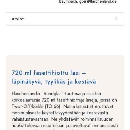
Baumbach,
gpsr@flaschenland.de
Arviot
720 ml fasettihiottu lasi –
läpinäkyvä, tyylikäs ja kestävä
Flaschenlandin "Rundglas"-tuotesarja sisältää
korkealaatuisia 720 ml fasettihiottuja laseja, joissa on
Twist-Off-korkki (TO 66). Nämä lasiastiat erottuvat
monipuolisesta käytettävyydestään ja kestävästä
valmistustavastaan. Ne yhdistävät toiminnallisuuden
houkuttelevaan muotoiluun ja soveltuvat erinomaisesti