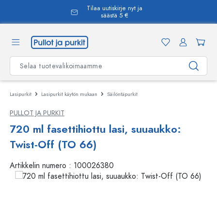
Tilaa uutiskirje nyt ja
äsisältöön
säästä 5 €
Lasipurkit
Lasipurkit käytön mukaan
Säilöntäpurkit
PULLOT JA PURKIT
720 ml fasettihiottu lasi, suuaukko:
Twist-Off (TO 66)
Artikkelin numero :
100026380