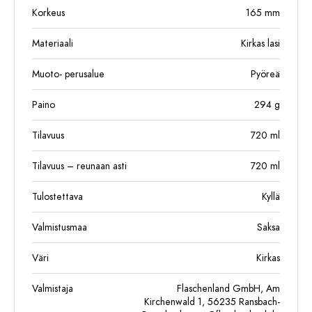
Korkeus
165
mm
Materiaali
Kirkas lasi
Muoto- perusalue
Pyöreä
Paino
294
g
Tilavuus
720
ml
Tilavuus – reunaan asti
720
ml
Tulostettava
Kyllä
Valmistusmaa
Saksa
Väri
Kirkas
Valmistaja
Flaschenland GmbH, Am
Kirchenwald 1, 56235 Ransbach-