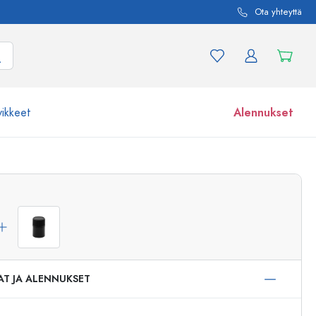
Ota yhteyttä
vikkeet
Alennukset
etta ja tuotevariaatiota
Lasipurkit
Tutustu nyt
Osta nyt
AT JA ALENNUKSET