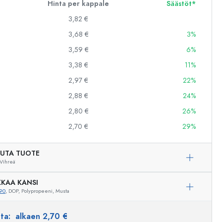
Hinta per kappale
Säästöt*
3,82 €
3,68 €
3%
3,59 €
6%
3,38 €
11%
2,97 €
22%
2,88 €
24%
2,80 €
26%
2,70 €
29%
UTA TUOTE
Vihreä
KAA KANSI
90
, DOP, Polypropeeni, Musta
nta:
alkaen 2,70 €
Esimerkillinen edustus