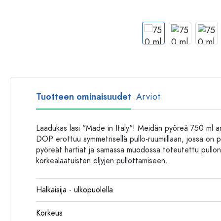
Muovipullot
Tuotteen ominaisuudet
Arviot
Laadukas lasi "Made in Italy"! Meidän pyöreä 750 ml anti
DOP erottuu symmetrisellä pullo-ruumiillaan, jossa on
pyöreät hartiat ja samassa muodossa toteutettu pullon 
korkealaatuisten öljyjen pullottamiseen.
Halkaisija - ulkopuolella
Korkeus