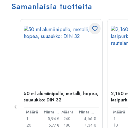
Samanlaisia tuotteita
50 ml alumiinipullo, metalli, hopea,
2,160 m
suuaukko: DIN 32
lasipurk
rautalan
Hinta per kpl
Määrä
Hinta per kpl
Määrä
Hinta per kpl
Määrä
,99 €
1
5,94 €
240
4,66 €
1
,95 €
20
5,77 €
480
4,34 €
10