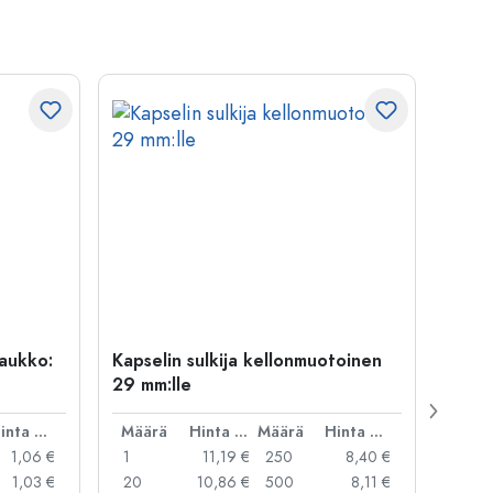
uaukko:
Kapselin sulkija kellonmuotoinen
500 m
29 mm:lle
Carré
suua
Hinta per kpl
Määrä
Hinta per kpl
Määrä
Hinta per kpl
Mää
1,06 €
1
11,19 €
250
8,40 €
1
1,03 €
20
10,86 €
500
8,11 €
24