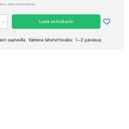
 alv:n, ilman toimituskuluja
Lisää ostoskoriin
sti saatavilla.
Valmiina lähetettäväksi
: 1–2 päivässä