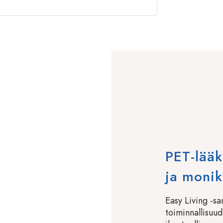
PET-lääk
ja monik
Easy Living -sa
toiminnallisuud