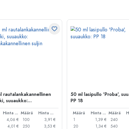
l rautalankakannellinen
50 ml lasipullo 'Proba', su
ki, suuaukko:
PP 18
kakannellinen suljin
Hinta per kpl
Määrä
Hinta per kpl
Määrä
Hinta per kpl
Määrä
4,06 €
100
3,91 €
1
1,39 €
240
4,01 €
250
3,53 €
20
1,34 €
540