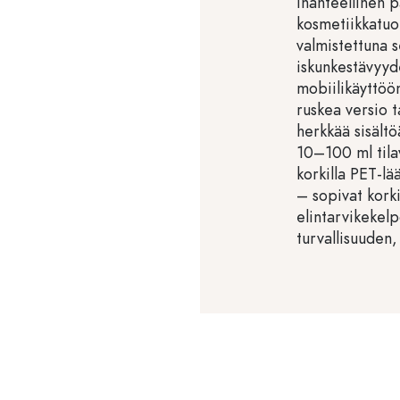
ihanteellinen p
kosmetiikkatuo
valmistettuna s
iskunkestävyyde
mobiilikäyttöö
ruskea versio t
herkkää sisältöä
10–100 ml tila
korkilla PET-lä
– sopivat kork
elintarvikekel
turvallisuuden