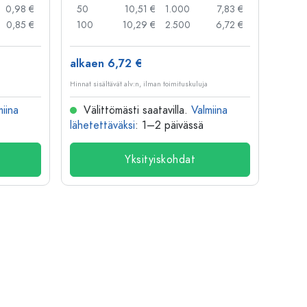
0,98 €
50
10,51 €
1.000
7,83 €
72
0,85 €
100
10,29 €
2.500
6,72 €
120
alkaen 6,72 €
alkae
Hinnat sisältävät alv:n, ilman toimituskuluja
Hinnat si
miina
Välittömästi saatavilla.
Valmiina
Väl
lähetettäväksi
: 1–2 päivässä
lähete
Yksityiskohdat