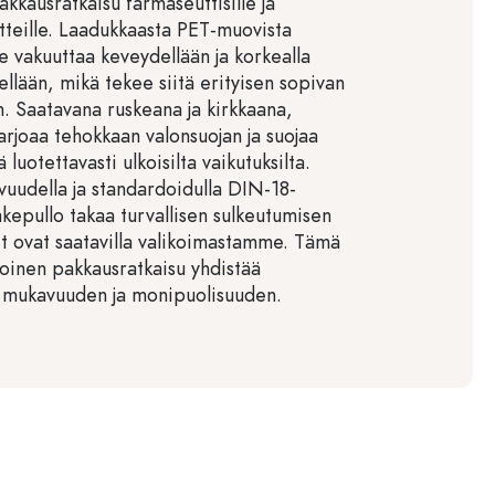
akkausratkaisu farmaseuttisille ja
tteille. Laadukkaasta PET-muovista
e vakuuttaa keveydellään ja korkealla
llään, mikä tekee siitä erityisen sopivan
n. Saatavana ruskeana ja kirkkaana,
arjoaa tehokkaan valonsuojan ja suojaa
 luotettavasti ulkoisilta vaikutuksilta.
vuudella ja standardoidulla DIN-18-
äkepullo takaa turvallisen sulkeutumisen
it ovat saatavilla valikoimastamme. Tämä
poinen pakkausratkaisu yhdistää
, mukavuuden ja monipuolisuuden.