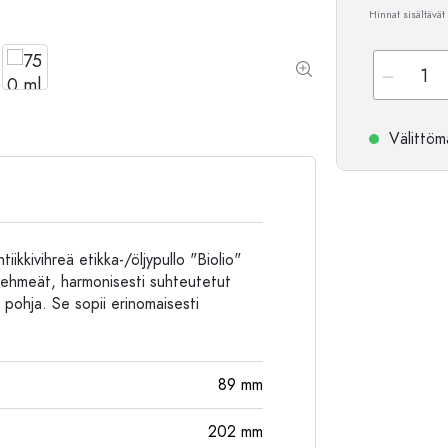
Hinnat sisältävät
Alumiinipullot
Välittömä
ikkivihreä etikka-/öljypullo "Biolio"
 pehmeät, harmonisesti suhteutetut
pohja. Se sopii erinomaisesti
89
mm
202
mm