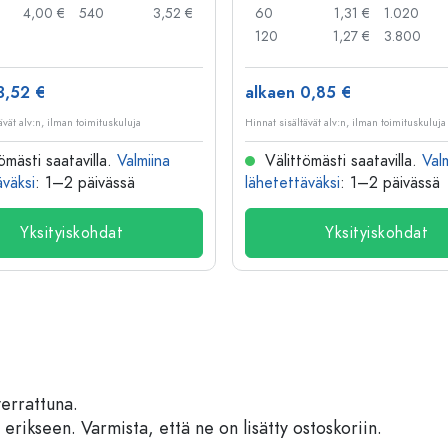
4,00 €
540
3,52 €
60
1,31 €
1.020
120
1,27 €
3.800
3,52 €
alkaen 0,85 €
ävät alv:n, ilman toimituskuluja
Hinnat sisältävät alv:n, ilman toimituskuluja
ömästi saatavilla.
Valmiina
Välittömästi saatavilla.
Val
äväksi
: 1–2 päivässä
lähetettäväksi
: 1–2 päivässä
Yksityiskohdat
Yksityiskohdat
verrattuna.
 erikseen. Varmista, että ne on lisätty ostoskoriin.