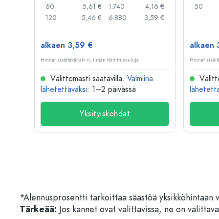
,91 €
60
5,61 €
1.740
4,16 €
50
,79 €
120
5,46 €
6.880
3,59 €
alkaen 3,59 €
alkaen 
Hinnat sisältävät alv:n, ilman toimituskuluja
Hinnat sisält
na
Välittömästi saatavilla.
Valmiina
Välitt
lähetettäväksi
: 1–2 päivässä
lähetett
Yksityiskohdat
*Alennusprosentti tarkoittaa säästöä yksikköhintaan 
Tärkeää:
Jos kannet ovat valittavissa, ne on valittava