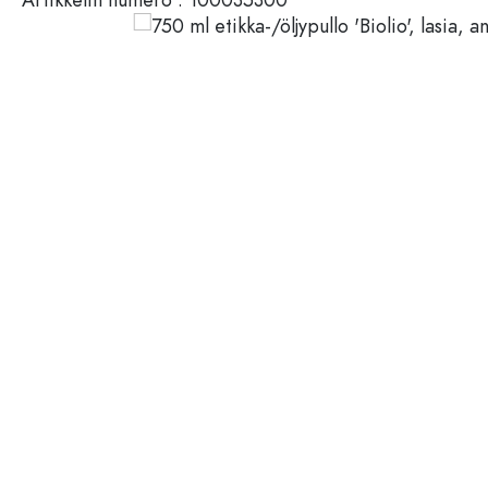
Muovisäiliöt
Pullot käytön mukaan
Kannet, korkit, sulkimet
Etikka- ja öljypullot
Viinipullot
Tarvikkeet
Olutpullot
Juomapullot
Tuotemerkki
Lääkepullot
Maitopullot
Alennukset
Uutuudet
Pullot muodon mukaan
Apteekkipullot
Korvalliset pullot
Pitkäkaulaiset pullot
Monikulmaiset pullot
Pullot materiaalin mukaan
Lasipullot