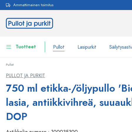
Ammattimainen toimitus
akuun
Siirry päänavigointiin
Tuotteet
Pullot
Lasipurkit
Säilytysasti
Pullot
Pullot
Näytä kaikki Pullot
PULLOT JA PURKIT
Lasipurkit
750 ml etikka-/öljypullo 'Bio
Pullot tuotemerkin mukaan
WECK-Lasipullot
Säilytysastiat
lasia, antiikkivihreä, suuau
Astiat
Pullot toiminnon mukaan
DOP
Pipettipullot
Kosmetiikka-astiat
Patenttikorkkipullot
Artikkelin numero :
100035300