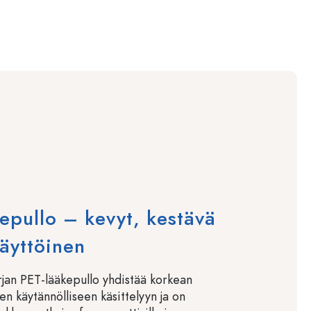
epullo – kevyt, kestävä
äyttöinen
rjan PET-lääkepullo yhdistää korkean
en käytännölliseen käsittelyyn ja on