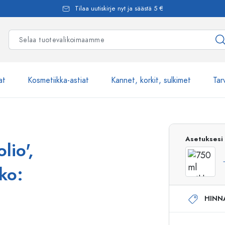
Tilaa uutiskirje nyt ja säästä 5 €
at
Kosmetiikka-astiat
Kannet, korkit, sulkimet
Tar
Yli 2500 tuot
Asetuksesi
lio',
Estal-Lasipullot
kko:
HINN
Pumppupullot
Airless-pumppupullot
Spraypullot
Roll-on-pullot