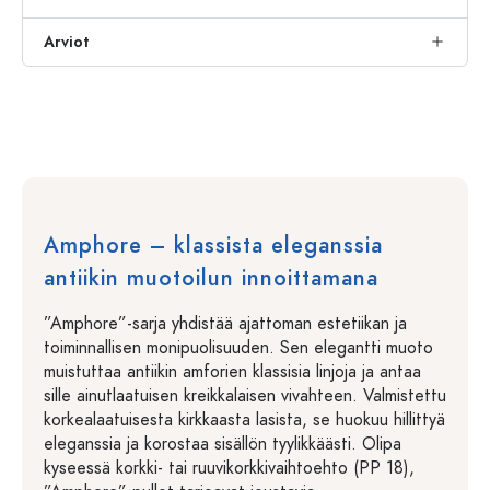
Arviot
Amphore – klassista eleganssia
antiikin muotoilun innoittamana
”Amphore”-sarja yhdistää ajattoman estetiikan ja
toiminnallisen monipuolisuuden. Sen elegantti muoto
muistuttaa antiikin amforien klassisia linjoja ja antaa
sille ainutlaatuisen kreikkalaisen vivahteen. Valmistettu
korkealaatuisesta kirkkaasta lasista, se huokuu hillittyä
eleganssia ja korostaa sisällön tyylikkäästi. Olipa
kyseessä korkki- tai ruuvikorkkivaihtoehto (PP 18),