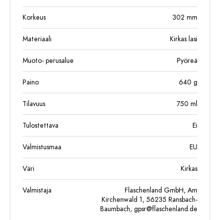
Korkeus
302
mm
Materiaali
Kirkas lasi
Muoto- perusalue
Pyöreä
Paino
640
g
Tilavuus
750
ml
Tulostettava
Ei
Valmistusmaa
EU
Väri
Kirkas
Valmistaja
Flaschenland GmbH, Am
Kirchenwald 1, 56235 Ransbach-
Baumbach,
gpsr@flaschenland.de