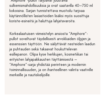
”Amphore”-pullot tarjoavat joustavia
sulkemismahdollisuuksia ja ovat saatavilla 40–750 ml
kokoisina. Sarjan tunnistettava muotoilu tarjoaa
käytännöllisten lasiastioiden lisäksi myös suosittuja
koriste-esineitä ja haluttuja lahjatavaroita.
Korkealaatuisen viimeistelyn ansiosta ”Amphore”-
pullot soveltuvat täydellisesti arvokkaiden öljyjen ja
essenssien täyttöön. Ne säilyttävät nesteiden laadun
ja puhtauden sekä takaavat houkuttelevan
esillepanon. Olipa kyse herkkujen, kosmetiikan tai
erityisten lahjapakkausten täyttämisestä –
”Amphore”-sarja yhdistää perinteen ja modernin
toiminnallisuuden, ja on ihanteellinen valinta vaativille
merkeille ja nautiskelijoille.