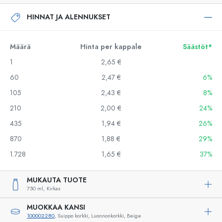
HINNAT JA ALENNUKSET
Määrä
Hinta per kappale
Säästöt*
1
2,65 €
60
2,47 €
6%
105
2,43 €
8%
210
2,00 €
24%
435
1,94 €
26%
870
1,88 €
29%
1.728
1,65 €
37%
MUKAUTA TUOTE
750 ml,
Kirkas
MUOKKAA KANSI
100002280
, Suippo korkki, Luonnonkorkki, Beige