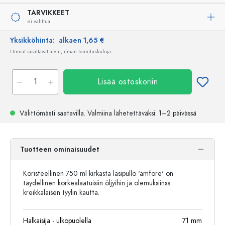
TARVIKKEET
ei valittua
Yksikköhinta:
alkaen 1,65 €
Hinnat sisältävät alv:n, ilman toimituskuluja
Lisää ostoskoriin
Välittömästi saatavilla.
Valmiina lähetettäväksi
: 1–2 päivässä
Tuotteen ominaisuudet
Koristeellinen 750 ml kirkasta lasipullo 'amfore' on
täydellinen korkealaatuisiin öljyihin ja olemuksiinsa
kreikkalaisen tyylin kautta.
Halkaisija - ulkopuolella
71
mm