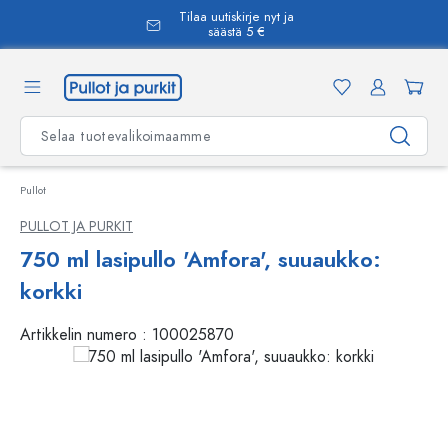
Tilaa uutiskirje nyt ja
äsisältöön
säästä 5 €
Pullot
PULLOT JA PURKIT
750 ml lasipullo 'Amfora', suuaukko:
korkki
Artikkelin numero :
100025870