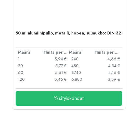
,
50 ml alumiinipullo, metalli, hopea, suuaukko: DIN 32
er kpl
Määrä
Hinta per kpl
Määrä
Hinta per kpl
 €
1
5,94 €
240
4,66 €
 €
20
5,77 €
480
4,34 €
 €
60
5,61 €
1.740
4,16 €
 €
120
5,46 €
6.880
3,59 €
Yksityiskohdat