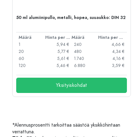
50 ml alumiinipullo, metalli, hopea, suuaukko: DIN 32
er kpl
Määrä
Hinta per kpl
Määrä
Hinta per kpl
 €
1
5,94 €
240
4,66 €
 €
20
5,77 €
480
4,34 €
 €
60
5,61 €
1.740
4,16 €
120
5,46 €
6.880
3,59 €
Yksityiskohdat
*Alennusprosentti tarkoittaa säästöä yksikköhintaan
verrattuna.