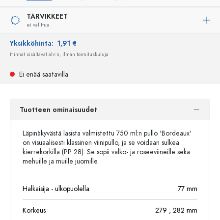
TARVIKKEET
ei valittua
Yksikköhinta:
1,91 €
Hinnat sisältävät alv:n, ilman toimituskuluja
Ei enää saatavilla
Tuotteen ominaisuudet
Läpinäkyvästä lasista valmistettu 750 ml:n pullo 'Bordeaux'
on visuaalisesti klassinen viinipullo, ja se voidaan sulkea
kierrekorkilla (PP 28). Se sopii valko- ja roseeviineille sekä
mehuille ja muille juomille.
Halkaisija - ulkopuolella
77
mm
Korkeus
279
, 282
mm