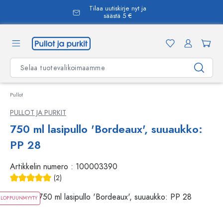
Tilaa uutiskirje nyt ja
äsisältöön
säästä 5 €
Pullot
PULLOT JA PURKIT
750 ml lasipullo 'Bordeaux', suuaukko:
PP 28
Artikkelin numero :
100003390
(2)
Keskimääräinen arvosana 5 5 tähdestä
LOPPUUNMYYTY