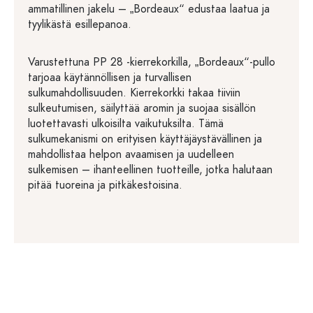
ammatillinen jakelu – „Bordeaux“ edustaa laatua ja
tyylikästä esillepanoa.
Varustettuna PP 28 -kierrekorkilla, „Bordeaux“-pullo
tarjoaa käytännöllisen ja turvallisen
sulkumahdollisuuden. Kierrekorkki takaa tiiviin
sulkeutumisen, säilyttää aromin ja suojaa sisällön
luotettavasti ulkoisilta vaikutuksilta. Tämä
sulkumekanismi on erityisen käyttäjäystävällinen ja
mahdollistaa helpon avaamisen ja uudelleen
sulkemisen – ihanteellinen tuotteille, jotka halutaan
pitää tuoreina ja pitkäkestoisina.