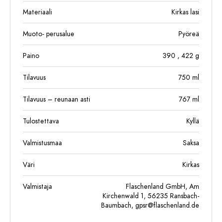
Materiaali
Kirkas lasi
Muoto- perusalue
Pyöreä
Paino
390
, 422
g
Tilavuus
750
ml
Tilavuus – reunaan asti
767
ml
Tulostettava
Kyllä
Valmistusmaa
Saksa
Väri
Kirkas
Valmistaja
Flaschenland GmbH, Am
Kirchenwald 1, 56235 Ransbach-
Baumbach,
gpsr@flaschenland.de