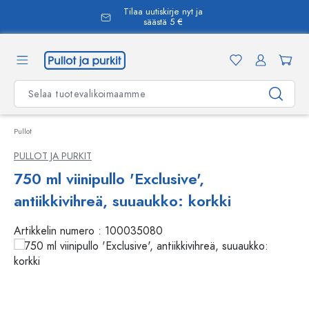
Tilaa uutiskirje nyt ja
äsisältöön
säästä 5 €
Pullot
PULLOT JA PURKIT
750 ml viinipullo 'Exclusive',
antiikkivihreä, suuaukko: korkki
Artikkelin numero :
100035080