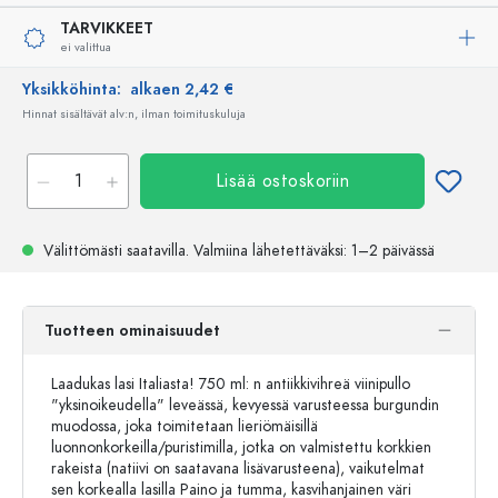
TARVIKKEET
ei valittua
Yksikköhinta:
alkaen 2,42 €
Hinnat sisältävät alv:n, ilman toimituskuluja
Lisää ostoskoriin
Välittömästi saatavilla.
Valmiina lähetettäväksi
: 1–2 päivässä
Tuotteen ominaisuudet
Laadukas lasi Italiasta! 750 ml: n antiikkivihreä viinipullo
"yksinoikeudella" leveässä, kevyessä varusteessa burgundin
muodossa, joka toimitetaan lieriömäisillä
luonnonkorkeilla/puristimilla, jotka on valmistettu korkkien
rakeista (natiivi on saatavana lisävarusteena), vaikutelmat
sen korkealla lasilla Paino ja tumma, kasvihanjainen väri