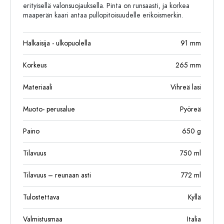
erityisellä valonsuojauksella. Pinta on runsaasti, ja korkea
maaperän kaari antaa pullopitoisuudelle erikoismerkin.
Halkaisija - ulkopuolella
91
mm
Korkeus
265
mm
Materiaali
Vihreä lasi
Muoto- perusalue
Pyöreä
Paino
650
g
Tilavuus
750
ml
Tilavuus – reunaan asti
772
ml
Tulostettava
Kyllä
Valmistusmaa
Italia