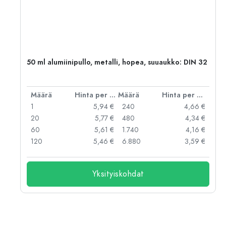
,
50 ml alumiinipullo, metalli, hopea, suuaukko: DIN 32
er kpl
Määrä
Hinta per kpl
Määrä
Hinta per kpl
 €
1
5,94 €
240
4,66 €
 €
20
5,77 €
480
4,34 €
 €
60
5,61 €
1.740
4,16 €
 €
120
5,46 €
6.880
3,59 €
Yksityiskohdat