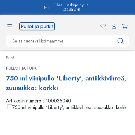
Tilaa uutiskirje nyt ja
äsisältöön
säästä 5 €
Pullot
PULLOT JA PURKIT
750 ml viinipullo 'Liberty', antiikkivihreä,
suuaukko: korkki
Artikkelin numero :
100035040