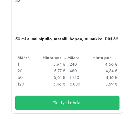
50 ml alumiinipullo, metalli, hopea, suuaukko: DIN 32
er kpl
Määrä
Hinta per kpl
Määrä
Hinta per kpl
 €
1
5,94 €
240
4,66 €
 €
20
5,77 €
480
4,34 €
 €
60
5,61 €
1.740
4,16 €
 €
120
5,46 €
6.880
3,59 €
Yksityiskohdat