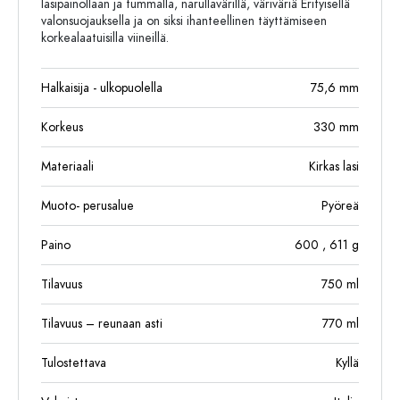
lasipainollaan ja tummalla, narullavärillä, väriväriä Erityisellä
valonsuojauksella ja on siksi ihanteellinen täyttämiseen
korkealaatuisilla viineillä.
Halkaisija - ulkopuolella
75,6
mm
Korkeus
330
mm
Materiaali
Kirkas lasi
Muoto- perusalue
Pyöreä
Paino
600
, 611
g
Tilavuus
750
ml
Tilavuus – reunaan asti
770
ml
Tulostettava
Kyllä