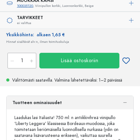
MUOKKAA KANSI
100035120
, Viinipullon korkki, Luonnonkorkki, Beige
TARVIKKEET
ei valittua
Yksikköhinta:
alkaen 1,65 €
Hinnat sisältävät alv:n, ilman toimituskuluja
Lisää ostoskoriin
Välittömästi saatavilla.
Valmiina lähetettäväksi
: 1–2 päivässä
Tuotteen ominaisuudet
Laadukas lasi Italiasta! 750 ml: n antiikkivihreä viinipullo
'Liberty Leggera' klassisessa Bordeaux-muodossa, joka
toimitetaan lieriömäisellä luonnollisella nurkassa (ydin on
saatavana lisävarusteena erikseen), vaikuttaa suurella