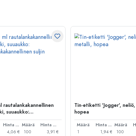
l rautalankakannellinen
Tin-etiketti 'Jogger', neliö,
ki, suuaukko:
hopea
kakannellinen suljin
Hinta per kpl
Määrä
Hinta per kpl
Määrä
Hinta per kpl
Määrä
4,06 €
100
3,91 €
1
1,94 €
100