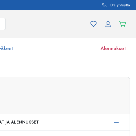
Ota yhteyttä
vikkeet
Alennukset
etta ja tuotevariaatiota
Lasipurkit
Tutustu nyt
Osta nyt
AT JA ALENNUKSET