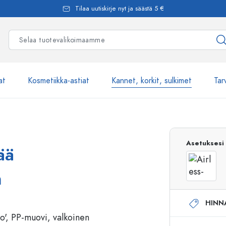
Tilaa uutiskirje nyt ja säästä 5 €
at
Kosmetiikka-astiat
Kannet, korkit, sulkimet
Tar
Yli 2500 tuot
Asetuksesi
ää
Estal-Lasipullot
n
HINN
Pumppupullot
Airless-pumppupullot
Spraypullot
Roll-on-pullot