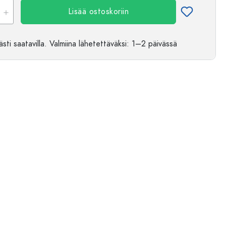
Lisää ostoskoriin
sti saatavilla.
Valmiina lähetettäväksi
: 1–2 päivässä