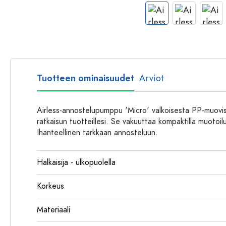
Muovipullot
Tuotteen ominaisuudet
Arviot
Airless-annostelupumppu 'Micro' valkoisesta PP-muovist
ratkaisun tuotteillesi. Se vakuuttaa kompaktilla muotoil
Ihanteellinen tarkkaan annosteluun.
Halkaisija - ulkopuolella
Korkeus
Materiaali