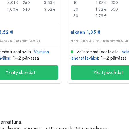
4,01 €
250
3,53 €
10
1,87 €
200
4,00 €
540
3,52 €
20
1,82 €
500
50
1,78 €
3,52 €
alkaen 1,35 €
ävät alv:n, ilman toimituskuluja
Hinnat sisältävät alv:n, ilman toimituskuluja
ömästi saatavilla.
Valmiina
Välittömästi saatavilla.
Val
äväksi
: 1–2 päivässä
lähetettäväksi
: 1–2 päivässä
Yksityiskohdat
Yksityiskohdat
verrattuna.
 erikseen. Varmista, että ne on lisätty ostoskoriin.