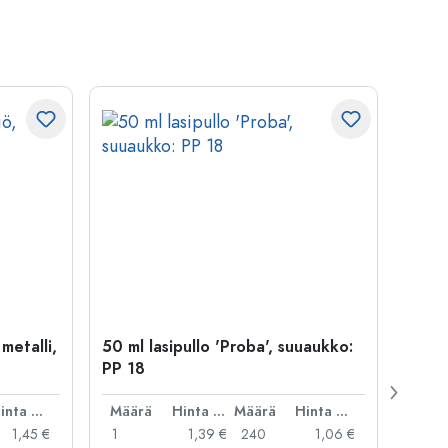
 metalli,
50 ml lasipullo 'Proba', suuaukko:
Kapse
PP 18
29 mm
Hinta per kpl
Määrä
Hinta per kpl
Määrä
Hinta per kpl
Mää
1,45 €
1
1,39 €
240
1,06 €
1