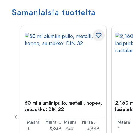
Samanlaisia tuotteita
kulta
50 ml alumiinipullo, metalli, hopea,
2,160 m
suuaukko: DIN 32
lasipurk
rautalan
Hinta per kpl
Määrä
Hinta per kpl
Määrä
Hinta per kpl
Määrä
,06 €
1
5,94 €
240
4,66 €
1