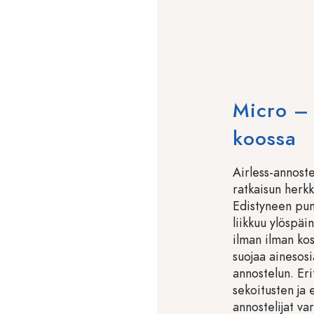
Micro – 
koossa
Airless-annoste
ratkaisun herk
Edistyneen pum
liikkuu ylöspäi
ilman ilman ko
suojaa ainesosi
annostelun. Eri
sekoitusten ja 
annostelijat v