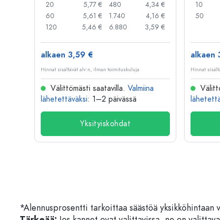
,05 €
20
5,77 €
480
4,34 €
10
,04 €
60
5,61 €
1.740
4,16 €
50
,03 €
120
5,46 €
6.880
3,59 €
alkaen 3,59 €
alkaen 
Hinnat sisältävät alv:n, ilman toimituskuluja
Hinnat sisält
na
Välittömästi saatavilla.
Valmiina
Välitt
lähetettäväksi
: 1–2 päivässä
lähetett
Yksityiskohdat
*Alennusprosentti tarkoittaa säästöä yksikköhintaan 
Tärkeää:
Jos kannet ovat valittavissa, ne on valittava