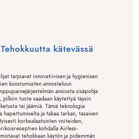
Tehokkuutta kätevässä
lijat tarjoavat innovatiivisen ja hygienisen
kien koostumusten annosteluun.
ppupainejärjestelmän ansiosta sisäpohja
n, jolloin tuote saadaan käytettyä täysin
sketusta tai jäämiä. Tämä teknologia
a hapettumiselta ja takaa tarkan, tasaisen
tyisesti korkealaatuisten voiteiden,
erikoisreseptien kohdalla Airless-
armistavat tehokkaan käytön ja pidemmän