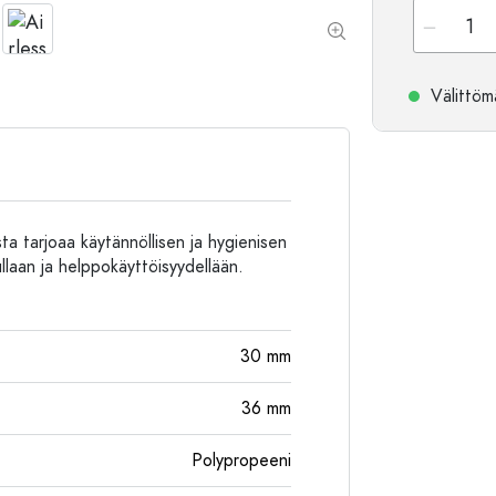
Alumiinipullot
Välittömä
a tarjoaa käytännöllisen ja hygienisen
ullaan ja helppokäyttöisyydellään.
30
mm
36
mm
Polypropeeni