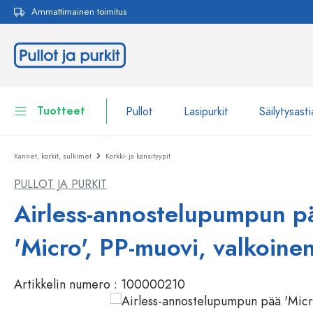
Ammattimainen toimitus
akuun
Siirry päänavigointiin
Tuotteet
Pullot
Lasipurkit
Säilytysasti
Kannet, korkit, sulkimet
Korkki- ja kansityypit
Pullot
Näytä kaikki Pullot
PULLOT JA PURKIT
Lasipurkit
Pullot tuotemerkin mukaan
Airless-annostelupumpun p
WECK-Lasipullot
Säilytysastiat
'Micro', PP-muovi, valkoine
Astiat
Pullot toiminnon mukaan
Artikkelin numero :
100000210
Pipettipullot
Kosmetiikka-astiat
Patenttikorkkipullot