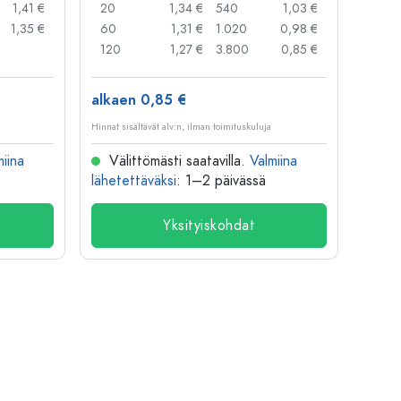
1,41 €
20
1,34 €
540
1,03 €
20
1,35 €
60
1,31 €
1.020
0,98 €
50
120
1,27 €
3.800
0,85 €
100
alkaen 0,85 €
alkae
Hinnat sisältävät alv:n, ilman toimituskuluja
Hinnat si
miina
Välittömästi saatavilla.
Valmiina
Väl
lähetettäväksi
: 1–2 päivässä
lähete
Yksityiskohdat