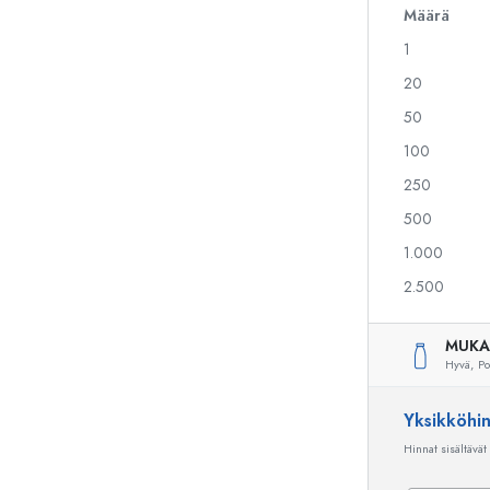
Määrä
1
Alkoholipullot
Puristuspullot
20
Likööripullot
Säilytyspullot
50
Mehupullot
Kuviopainetut pullot
100
Parfyymipullot
Ginipullot
Kynsilakkapullot
Joulupullot
250
Minipullot
Koristeelliset pullot
500
1.000
2.500
Erikoismuotoiset pullot
Sylinteripullot
Pyöreäkauluspullot
Käymisastiat
MUKA
Taskumatit
Hyvä,
Po
Leveäkaulaiset pullot
Yksikköhi
Hinnat sisältävät
Keraamiset pullot