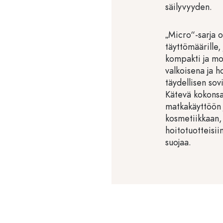
säilyvyyden.
„Micro“-sarja o
täyttömäärille,
kompakti ja mo
valkoisena ja 
täydellisen sov
Kätevä kokonsa
matkakäyttöön 
kosmetiikkaan, 
hoitotuotteisiin
suojaa.