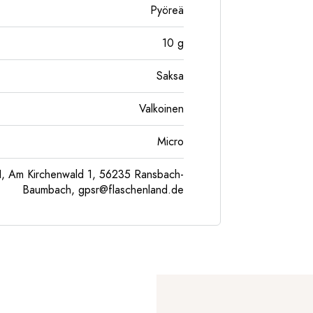
Pyöreä
10
g
Saksa
Valkoinen
Micro
, Am Kirchenwald 1, 56235 Ransbach-
Baumbach,
gpsr@flaschenland.de