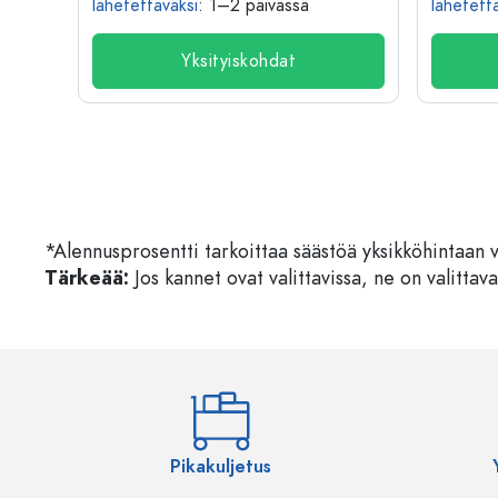
lähetettäväksi
: 1–2 päivässä
lähetett
Yksityiskohdat
*Alennusprosentti tarkoittaa säästöä yksikköhintaan 
Tärkeää:
Jos kannet ovat valittavissa, ne on valittava
Pikakuljetus