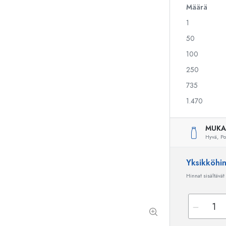
Määrä
1
Alkoholipullot
Puristuspullot
50
Likööripullot
Säilytyspullot
100
Mehupullot
Kuviopainetut pullot
250
Parfyymipullot
Ginipullot
Kynsilakkapullot
Joulupullot
735
Minipullot
Koristeelliset pullot
1.470
MUKA
Hyvä,
Po
Erikoismuotoiset pullot
Sylinteripullot
Pyöreäkauluspullot
Käymisastiat
Yksikköhi
Taskumatit
Hinnat sisältävät
Leveäkaulaiset pullot
Keraamiset pullot