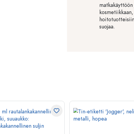
matkakäyttöön 
kosmetiikkaan, 
hoitotuotteisiin
suojaa.