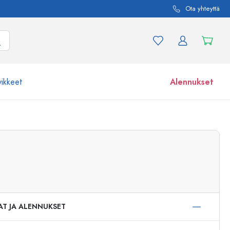
Ota yhteyttä
vikkeet
Alennukset
etta ja tuotevariaatiota
Lasipurkit
Tutustu nyt
Osta nyt
AT JA ALENNUKSET