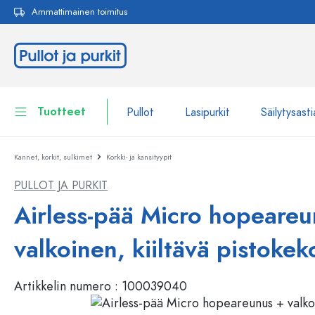
Ammattimainen toimitus
akuun
Siirry päänavigointiin
Tuotteet
Pullot
Lasipurkit
Säilytysasti
Kannet, korkit, sulkimet
Korkki- ja kansityypit
Pullot
Näytä kaikki Pullot
PULLOT JA PURKIT
Lasipurkit
Pullot tuotemerkin mukaan
Airless-pää Micro hopeareu
WECK-Lasipullot
Säilytysastiat
valkoinen, kiiltävä pistokek
Astiat
Pullot toiminnon mukaan
Artikkelin numero :
100039040
Pipettipullot
Kosmetiikka-astiat
Patenttikorkkipullot