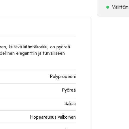
Alumiinipullot
Välittömä
n, kiiltävä liitäntäkorkki, on pyöreä
ellinen eleganttiin ja turvalliseen
Polypropeeni
Pyöreä
Saksa
Hopeareunus valkoinen