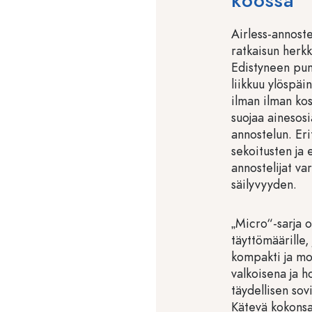
koossa
Airless-annoste
ratkaisun herk
Edistyneen pum
liikkuu ylöspäi
ilman ilman ko
suojaa ainesosi
annostelun. Eri
sekoitusten ja 
annostelijat v
säilyvyyden.
„Micro“-sarja o
täyttömäärille,
kompakti ja mo
valkoisena ja 
täydellisen sov
Kätevä kokonsa