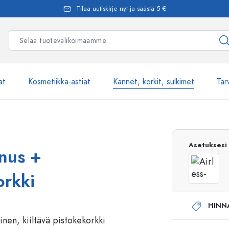
Tilaa uutiskirje nyt ja säästä 5 €
at
Kosmetiikka-astiat
Kannet, korkit, sulkimet
Tar
Yli 2500 tuot
Asetuksesi
nus +
Estal-Lasipullot
orkki
HINN
Pumppupullot
Airless-pumppupullot
Spraypullot
Roll-on-pullot