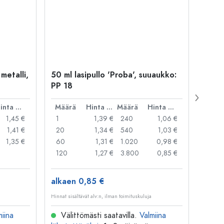
 metalli,
50 ml lasipullo 'Proba', suuaukko:
Kapse
PP 18
29 mm
Hinta per kpl
Määrä
Hinta per kpl
Määrä
Hinta per kpl
Mää
1,45 €
1
1,39 €
240
1,06 €
1
1,41 €
20
1,34 €
540
1,03 €
20
1,35 €
60
1,31 €
1.020
0,98 €
50
120
1,27 €
3.800
0,85 €
100
alkaen 0,85 €
alkae
Hinnat sisältävät alv:n, ilman toimituskuluja
Hinnat si
miina
Välittömästi saatavilla.
Valmiina
Väl