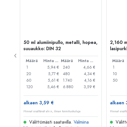
kulta
50 ml alumiinipullo, metalli, hopea,
2,160 m
suuaukko: DIN 32
lasipurk
rautalan
Hinta per kpl
Määrä
Hinta per kpl
Määrä
Hinta per kpl
Määrä
,06 €
1
5,94 €
240
4,66 €
1
,05 €
20
5,77 €
480
4,34 €
10
,04 €
60
5,61 €
1.740
4,16 €
50
,03 €
120
5,46 €
6.880
3,59 €
alkaen 3,59 €
alkaen 
Hinnat sisältävät alv:n, ilman toimituskuluja
Hinnat sisält
na
Välittömästi saatavilla.
Valmiina
Välitt