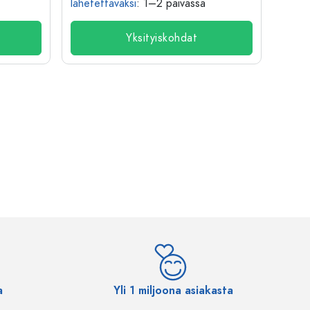
lähetettäväksi
: 1–2 päivässä
lähete
Yksityiskohdat
a
Yli 1 miljoona asiakasta