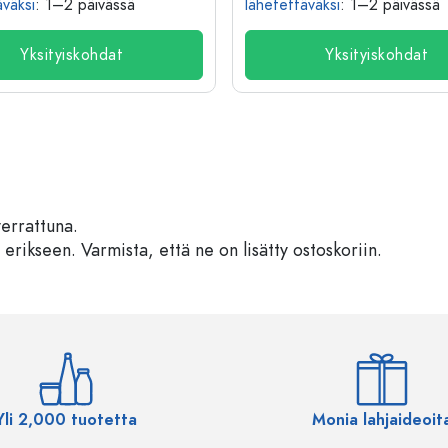
äväksi
: 1–2 päivässä
lähetettäväksi
: 1–2 päivässä
Yksityiskohdat
Yksityiskohdat
verrattuna.
 erikseen. Varmista, että ne on lisätty ostoskoriin.
Yli 2,000 tuotetta
Monia lahjaideoit