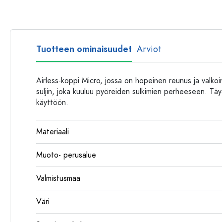
Muovipullot
Tuotteen ominaisuudet
Arviot
Airless-koppi Micro, jossa on hopeinen reunus ja valkoine
suljin, joka kuuluu pyöreiden sulkimien perheeseen. Täyd
käyttöön.
Materiaali
Muoto- perusalue
Valmistusmaa
Väri