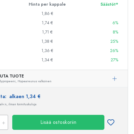
Hinta per kappale
Säästöt*
1,86 €
1,74 €
6%
1,71 €
8%
1,38 €
25%
1,36 €
26%
1,34 €
27%
UTA TUOTE
lypropeeni,
Hopeareunus valkoinen
nta:
alkaen 1,34 €
 alv:n, ilman toimituskuluja
Lisää ostoskoriin