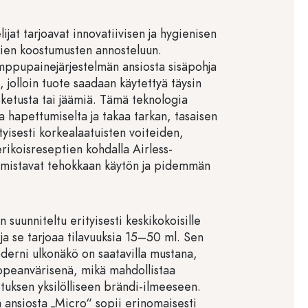
lijat tarjoavat innovatiivisen ja hygienisen
kien koostumusten annosteluun.
ppupainejärjestelmän ansiosta sisäpohja
n, jolloin tuote saadaan käytettyä täysin
sketusta tai jäämiä. Tämä teknologia
a hapettumiselta ja takaa tarkan, tasaisen
tyisesti korkealaatuisten voiteiden,
erikoisreseptien kohdalla Airless-
armistavat tehokkaan käytön ja pidemmän
n suunniteltu erityisesti keskikokoisille
 ja se tarjoaa tilavuuksia 15–50 ml. Sen
derni ulkonäkö on saatavilla mustana,
hopeanvärisenä, mikä mahdollistaa
ituksen yksilölliseen brändi-ilmeeseen.
 ansiosta „Micro“ sopii erinomaisesti