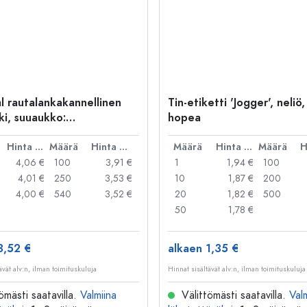
l rautalankakannellinen
Tin-etiketti 'Jogger', neliö,
ki, suuaukko:
hopea
kakannellinen suljin
Hinta per kpl
Määrä
Hinta per kpl
Määrä
Hinta per kpl
Määrä
4,06 €
100
3,91 €
1
1,94 €
100
4,01 €
250
3,53 €
10
1,87 €
200
4,00 €
540
3,52 €
20
1,82 €
500
50
1,78 €
3,52 €
alkaen 1,35 €
ävät alv:n, ilman toimituskuluja
Hinnat sisältävät alv:n, ilman toimituskuluja
ömästi saatavilla.
Valmiina
Välittömästi saatavilla.
Val