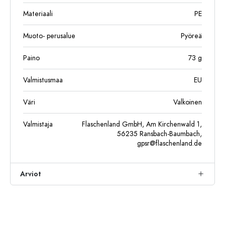
Materiaali
PE
Muoto- perusalue
Pyöreä
Paino
73
g
Valmistusmaa
EU
Väri
Valkoinen
Valmistaja
Flaschenland GmbH, Am Kirchenwald 1,
56235 Ransbach-Baumbach,
gpsr@flaschenland.de
Arviot