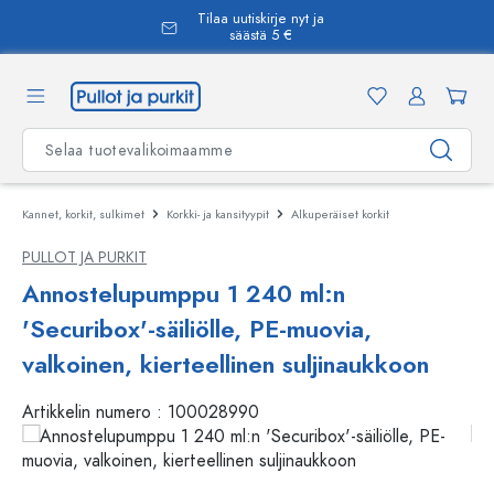
Tilaa uutiskirje nyt ja
äsisältöön
säästä 5 €
Kannet, korkit, sulkimet
Korkki- ja kansityypit
Alkuperäiset korkit
PULLOT JA PURKIT
Annostelupumppu 1 240 ml:n
'Securibox'-säiliölle, PE-muovia,
valkoinen, kierteellinen suljinaukkoon
Artikkelin numero :
100028990