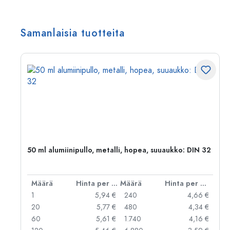
Samanlaisia tuotteita
50 ml alumiinipullo, metalli, hopea, suuaukko: DIN 32
er kpl
Määrä
Hinta per kpl
Määrä
Hinta per kpl
 €
1
5,94 €
240
4,66 €
 €
20
5,77 €
480
4,34 €
 €
60
5,61 €
1.740
4,16 €