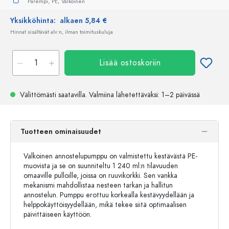
Parempi,
PE,
Valkoinen
Yksikköhinta:
alkaen 5,84 €
Hinnat sisältävät alv:n, ilman toimituskuluja
Lisää ostoskoriin
Välittömästi saatavilla.
Valmiina lähetettäväksi
: 1–2 päivässä
Tuotteen ominaisuudet
Valkoinen annostelupumppu on valmistettu kestävästä PE-
muovista ja se on suunniteltu 1 240 ml:n tilavuuden
omaaville pulloille, joissa on ruuvikorkki. Sen vankka
mekanismi mahdollistaa nesteen tarkan ja hallitun
annostelun. Pumppu erottuu korkealla kestävyydellään ja
helppokäyttöisyydellään, mikä tekee siitä optimaalisen
päivittäiseen käyttöön.