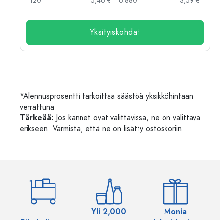
 €
120
5,46 €
6.880
3,59 €
Yksityiskohdat
*Alennusprosentti tarkoittaa säästöä yksikköhintaan
verrattuna.
Tärkeää:
Jos kannet ovat valittavissa, ne on valittava
erikseen. Varmista, että ne on lisätty ostoskoriin.
Yli 2,000
Monia