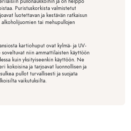
erilaisiin pullonaukkoihin ja on helppo
istaa. Puristuskorkista valmistetut
joavat luotettavan ja kestävän ratkaisun
n alkoholijuomien tai mehupullojen
ansiosta kartiohuput ovat kylmä- ja UV-
ne soveltuvat niin ammattilaisten käyttöön
dessa kuin yksityiseenkin käyttöön. Ne
eri kokoisina ja tarjoavat luonnollisen ja
ulkea pullot turvallisesti ja suojata
lkoisilta vaikutuksilta.