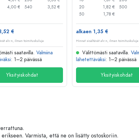
4,00 €
540
3,52 €
20
1,82 €
500
50
1,78 €
3,52 €
alkaen 1,35 €
ävät alv:n, ilman toimituskuluja
Hinnat sisältävät alv:n, ilman toimituskuluja
ömästi saatavilla.
Valmiina
Välittömästi saatavilla.
Val
äväksi
: 1–2 päivässä
lähetettäväksi
: 1–2 päivässä
Yksityiskohdat
Yksityiskohdat
verrattuna.
 erikseen. Varmista, että ne on lisätty ostoskoriin.