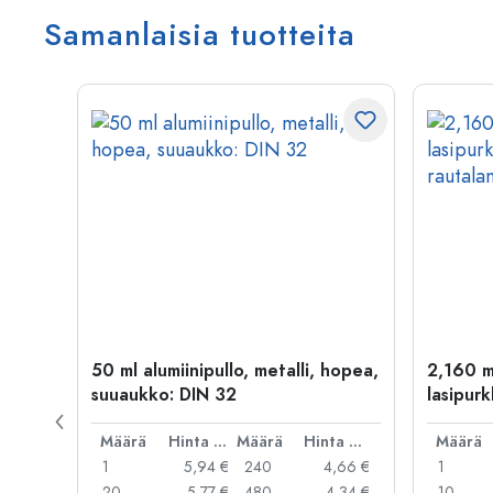
Samanlaisia tuotteita
kulta
50 ml alumiinipullo, metalli, hopea,
2,160 m
suuaukko: DIN 32
lasipurk
rautalan
Hinta per kpl
Määrä
Hinta per kpl
Määrä
Hinta per kpl
Määrä
,06 €
1
5,94 €
240
4,66 €
1
,05 €
20
5,77 €
480
4,34 €
10