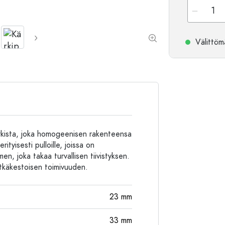
Alumiinipullot
Välittömä
korkista, joka homogeenisen rakenteensa
ityisesti pulloille, joissa on
men, joka takaa turvallisen tiivistyksen.
pitkäkestoisen toimivuuden.
23
mm
33
mm