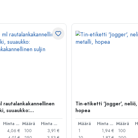
l rautalankakannellinen
Tin-etiketti 'Jogger', neliö,
ki, suuaukko:
hopea
kakannellinen suljin
Hinta per kpl
Määrä
Hinta per kpl
Määrä
Hinta per kpl
Määrä
4,06 €
100
3,91 €
1
1,94 €
100
4,01 €
250
3,53 €
10
1,87 €
200