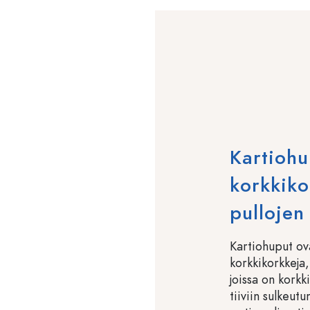
Kartiohu
korkkiko
pullojen
Kartiohuput ova
korkkikorkkeja, 
joissa on korkk
tiiviin sulkeut