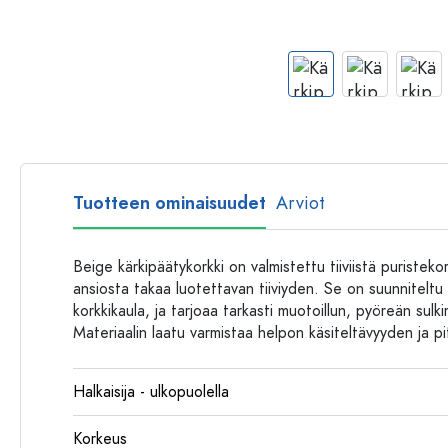
Muovipullot
Tuotteen ominaisuudet
Arviot
Beige kärkipäätykorkki on valmistettu tiiviistä puriste
ansiosta takaa luotettavan tiiviyden. Se on suunniteltu er
korkkikaula, ja tarjoaa tarkasti muotoillun, pyöreän sulki
Materiaalin laatu varmistaa helpon käsiteltävyyden ja 
Halkaisija - ulkopuolella
Korkeus