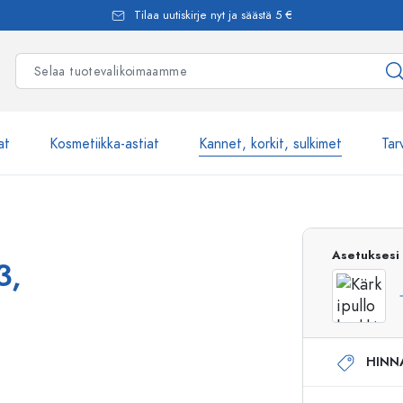
Tilaa uutiskirje nyt ja säästä 5 €
at
Kosmetiikka-astiat
Kannet, korkit, sulkimet
Tar
Yli 2500 tuot
Asetuksesi
3,
Estal-Lasipullot
HINN
Pumppupullot
Airless-pumppupullot
Spraypullot
Roll-on-pullot