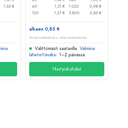
1,35 €
60
1,31 €
1.020
0,98 €
50
120
1,27 €
3.800
0,85 €
100
alkaen 0,85 €
alkae
Hinnat sisältävät alv:n, ilman toimituskuluja
Hinnat si
miina
Välittömästi saatavilla.
Valmiina
Väl
lähetettäväksi
: 1–2 päivässä
lähete
Yksityiskohdat