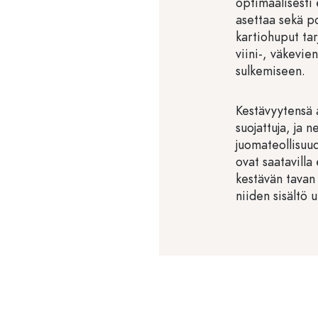
optimaalisesti 
asettaa sekä po
kartiohuput tar
viini-, väkevie
sulkemiseen.
Kestävyytensä 
suojattuja, ja 
juomateollisuu
ovat saatavilla 
kestävän tavan s
niiden sisältö u