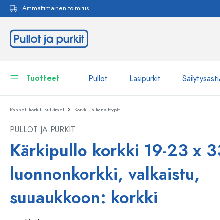
Ammattimainen toimitus
akuun
Siirry päänavigointiin
Tuotteet
Pullot
Lasipurkit
Säilytysasti
Kannet, korkit, sulkimet
Korkki- ja kansityypit
Pullot
Näytä kaikki Pullot
PULLOT JA PURKIT
Lasipurkit
Pullot tuotemerkin mukaan
Kärkipullo korkki 19-23 x 3
WECK-Lasipullot
Säilytysastiat
luonnonkorkki, valkaistu,
Astiat
Pullot toiminnon mukaan
suuaukkoon: korkki
Pipettipullot
Kosmetiikka-astiat
Patenttikorkkipullot