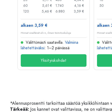
,04 €
60
5,61 €
1.740
4,16 €
50
,03 €
120
5,46 €
6.880
3,59 €
alkaen 3,59 €
alkaen 
Hinnat sisältävät alv:n, ilman toimituskuluja
Hinnat sisält
na
Välittömästi saatavilla.
Valmiina
Välitt
lähetettäväksi
: 1–2 päivässä
lähetett
Yksityiskohdat
*Alennusprosentti tarkoittaa säästöä yksikköhintaan 
Tärkeää:
Jos kannet ovat valittavissa, ne on valittava