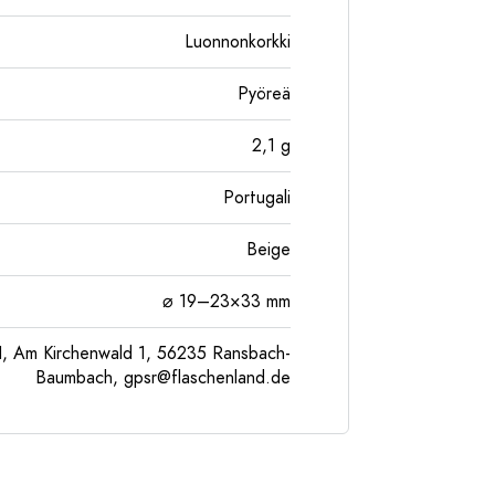
Luonnonkorkki
Pyöreä
2,1
g
Portugali
Beige
⌀ 19–23×33 mm
, Am Kirchenwald 1, 56235 Ransbach-
Baumbach,
gpsr@flaschenland.de