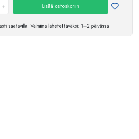
Lisää ostoskoriin
sti saatavilla.
Valmiina lähetettäväksi
: 1–2 päivässä