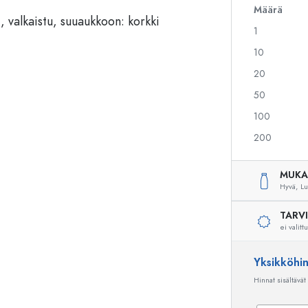
Määrä
1
Alkoholipullot
Puristuspullot
10
Likööripullot
Säilytyspullot
20
Mehupullot
Kuviopainetut pullot
50
Parfyymipullot
Ginipullot
Kynsilakkapullot
Joulupullot
100
Minipullot
Koristeelliset pullot
200
MUKA
Hyvä,
Lu
Erikoismuotoiset pullot
Sylinteripullot
Pyöreäkauluspullot
Käymisastiat
TARV
Taskumatit
ei valitt
Leveäkaulaiset pullot
Yksikköhi
Hinnat sisältävät
Keraamiset pullot