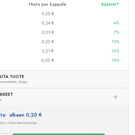
Hinta per kappale
Säästöt*
0,25 €
0,24 €
4%
0,23 €
7%
0,22 €
12%
0,21 €
16%
0,20 €
19%
UTA TUOTE
onnonkorkki,
Beige
IKKEET
ua
nta:
alkaen 0,20 €
 alv:n, ilman toimituskuluja