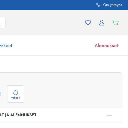
Ota yhteyttä
vikkeet
Alennukset
etta ja tuotevariaatiota
Lasipurkit
Tutustu nyt
Osta nyt
valitse
AT JA ALENNUKSET