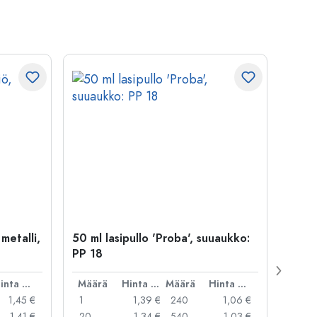
 metalli,
50 ml lasipullo 'Proba', suuaukko:
Kapse
PP 18
29 mm
Hinta per kpl
Määrä
Hinta per kpl
Määrä
Hinta per kpl
Mää
1,45 €
1
1,39 €
240
1,06 €
1
1,41 €
20
1,34 €
540
1,03 €
20