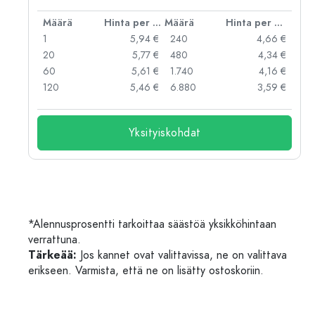
er kpl
Määrä
Hinta per kpl
Määrä
Hinta per kpl
 €
1
5,94 €
240
4,66 €
 €
20
5,77 €
480
4,34 €
 €
60
5,61 €
1.740
4,16 €
 €
120
5,46 €
6.880
3,59 €
Yksityiskohdat
*Alennusprosentti tarkoittaa säästöä yksikköhintaan
verrattuna.
Tärkeää:
Jos kannet ovat valittavissa, ne on valittava
erikseen. Varmista, että ne on lisätty ostoskoriin.