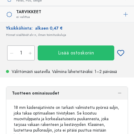
Paras,
Puu,
Beige
TARVIKKEET
ei valittua
Yksikköhinta:
alkaen 0,47 €
Hinnat sisältävät alv:n, ilman toimituskuluja
Lisää ostoskoriin
Välittömästi saatavilla.
Valmiina lähetettäväksi
: 1–2 päivässä
Tuotteen ominaisuudet
18 mm kädensijatiiviste on tarkasti valmistettu pyöreä suljin,
joka takaa optimaalisen tiivistyksen. Se koostuu
muovitulppasta ja korkealaatuisesta puukannesta, joka
tarjoaa vakaan rakenteen ja kestävyyden. Klassinen,
luotettava pullonsuljin, jota ei pitäisi puuttua mistään