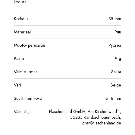
kodista.
Korkeus
35
mm
Materiaali
Puu
Muoto- perusalue
Pyöreä
Paino
9
g
Valmistusmaa
Saksa
Väri
Beige
Suuttimen koko
⌀ 18 mm
Valmistaja
Flaschenland GmbH, Am Kirchenwald 1,
56235 Ransbach-Baumbach,
gpsr@flaschenland.de