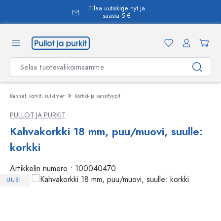
Tilaa uutiskirje nyt ja
äsisältöön
säästä 5 €
Kannet, korkit, sulkimet
Korkki- ja kansityypit
PULLOT JA PURKIT
Kahvakorkki 18 mm, puu/muovi, suulle:
korkki
Artikkelin numero :
100040470
UUSI