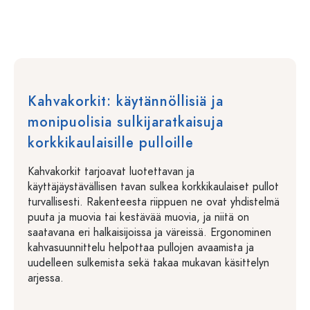
Kahvakorkit: käytännöllisiä ja
monipuolisia sulkijaratkaisuja
korkkikaulaisille pulloille
Kahvakorkit tarjoavat luotettavan ja
käyttäjäystävällisen tavan sulkea korkkikaulaiset pullot
turvallisesti. Rakenteesta riippuen ne ovat yhdistelmä
puuta ja muovia tai kestävää muovia, ja niitä on
saatavana eri halkaisijoissa ja väreissä. Ergonominen
kahvasuunnittelu helpottaa pullojen avaamista ja
uudelleen sulkemista sekä takaa mukavan käsittelyn
arjessa.