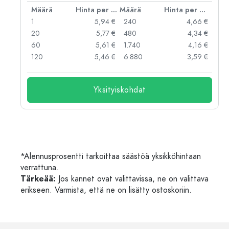
er kpl
Määrä
Hinta per kpl
Määrä
Hinta per kpl
 €
1
5,94 €
240
4,66 €
 €
20
5,77 €
480
4,34 €
 €
60
5,61 €
1.740
4,16 €
 €
120
5,46 €
6.880
3,59 €
Yksityiskohdat
*Alennusprosentti tarkoittaa säästöä yksikköhintaan
verrattuna.
Tärkeää:
Jos kannet ovat valittavissa, ne on valittava
erikseen. Varmista, että ne on lisätty ostoskoriin.