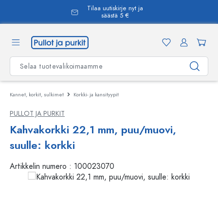
Tilaa uutiskirje nyt ja
äsisältöön
säästä 5 €
Kannet, korkit, sulkimet
Korkki- ja kansityypit
PULLOT JA PURKIT
Kahvakorkki 22,1 mm, puu/muovi,
suulle: korkki
Artikkelin numero :
100023070