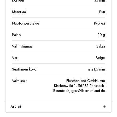
Korkeus
35
mm
Materiaali
Puu
Muoto- perusalue
Pyöreä
Paino
10
g
Valmistusmaa
Saksa
Väri
Beige
Suuttimen koko
⌀ 21,5 mm
Valmistaja
Flaschenland GmbH, Am
Kirchenwald 1, 56235 Ransbach-
Baumbach,
gpsr@flaschenland.de
Arviot