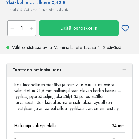
Yksikköhinta:
alkaen 0,42 €
Hinnat sisältävät alv:n, ilman toimituskuluja
Lisää ostoskoriin
Välittömästi saatavilla.
Valmiina lähetettäväksi
: 1–2 päivässä
Tuotteen ominaisuudet
Koe luonnollinen viehätys ja toimivuus puu- ja muovista
valmistetun 21,5 mm halkaisijaltaan olevan korkin kanssa –
tyylikäs, pyöreä suljin, joka säilyttää pullosi sisällön
turvallisesti. Sen laadukas materiaali takaa täydellisen
tiivistyksen ja antaa pulloillesi tyylikkään, aidon viimeistelyn.
Halkaisija - ulkopuolella
34
mm