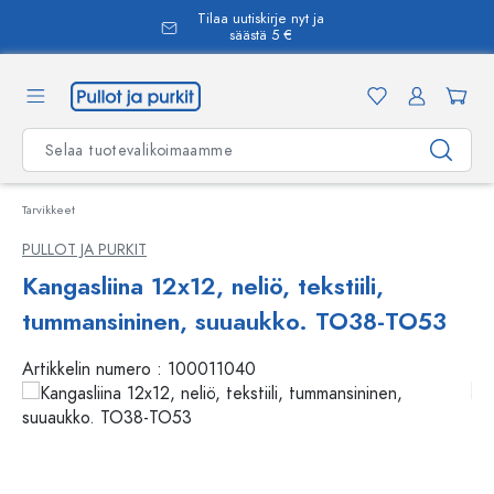
Tilaa uutiskirje nyt ja
äsisältöön
säästä 5 €
Tarvikkeet
PULLOT JA PURKIT
Kangasliina 12x12, neliö, tekstiili,
tummansininen, suuaukko. TO38-TO53
Artikkelin numero :
100011040