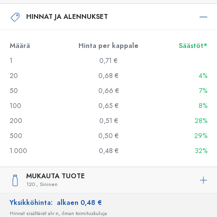
HINNAT JA ALENNUKSET
Määrä
Hinta per kappale
Säästöt*
1
0,71 €
20
0,68 €
4%
50
0,66 €
7%
100
0,65 €
8%
200
0,51 €
28%
500
0,50 €
29%
1.000
0,48 €
32%
MUKAUTA TUOTE
120 ,
Sininen
Yksikköhinta:
alkaen 0,48 €
Hinnat sisältävät alv:n, ilman toimituskuluja