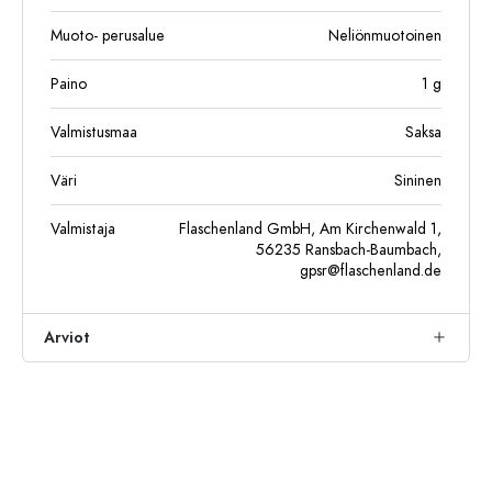
Muoto- perusalue
Neliönmuotoinen
Paino
1
g
Valmistusmaa
Saksa
Väri
Sininen
Valmistaja
Flaschenland GmbH, Am Kirchenwald 1,
56235 Ransbach-Baumbach,
gpsr@flaschenland.de
Arviot