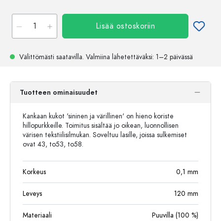
Lisää ostoskoriin
Välittömästi saatavilla.
Valmiina lähetettäväksi
: 1–2 päivässä
Tuotteen ominaisuudet
Kankaan kukot 'sininen ja värillinen' on hieno koriste
hillopurkkeille. Toimitus sisältää jo oikean, luonnollisen
värisen tekstiilisilmukan. Soveltuu lasille, joissa sulkemiset
ovat 43, to53, to58.
Korkeus
0,1
mm
Leveys
120
mm
Materiaali
Puuvilla (100 %)