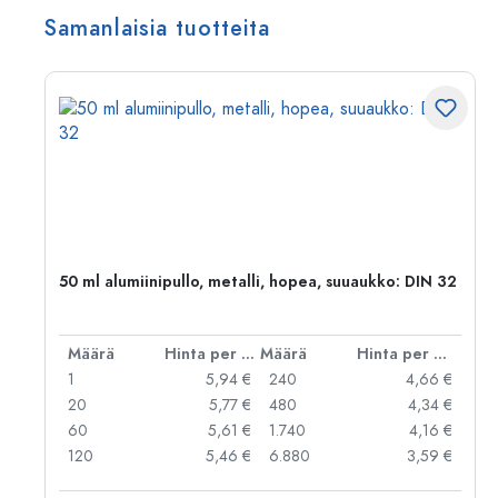
Samanlaisia tuotteita
,
50 ml alumiinipullo, metalli, hopea, suuaukko: DIN 32
er kpl
Määrä
Hinta per kpl
Määrä
Hinta per kpl
 €
1
5,94 €
240
4,66 €
 €
20
5,77 €
480
4,34 €
 €
60
5,61 €
1.740
4,16 €
 €
120
5,46 €
6.880
3,59 €