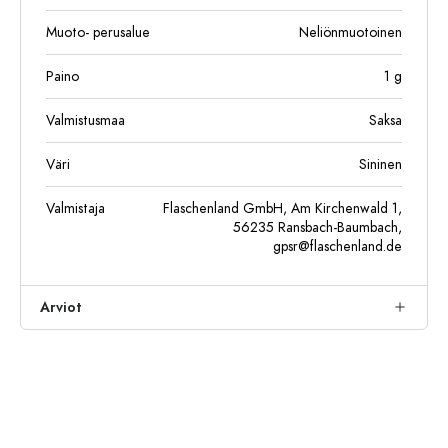
Muoto- perusalue
Neliönmuotoinen
Paino
1
g
Valmistusmaa
Saksa
Väri
Sininen
Valmistaja
Flaschenland GmbH, Am Kirchenwald 1,
56235 Ransbach-Baumbach,
gpsr@flaschenland.de
Arviot