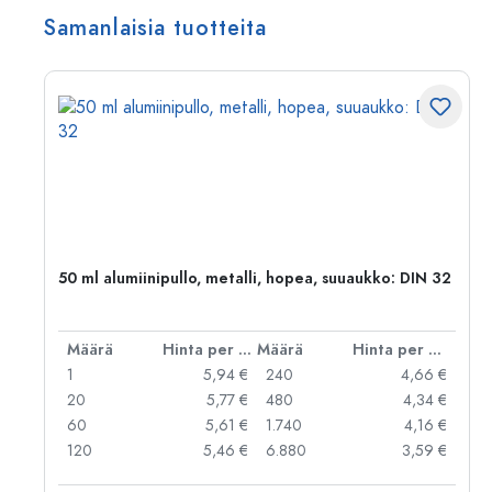
Samanlaisia tuotteita
,
50 ml alumiinipullo, metalli, hopea, suuaukko: DIN 32
er kpl
Määrä
Hinta per kpl
Määrä
Hinta per kpl
 €
1
5,94 €
240
4,66 €
 €
20
5,77 €
480
4,34 €
 €
60
5,61 €
1.740
4,16 €
 €
120
5,46 €
6.880
3,59 €