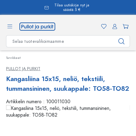
Tilaa uutiskirje nyt ja
äsisältöön
säästä 5 €
Tarvikkeet
PULLOT JA PURKIT
Kangasliina 15x15, neliö, tekstiili,
tummansininen, suukappale: TO58-TO82
Artikkelin numero :
100011030