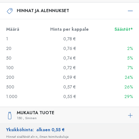
HINNAT JA ALENNUKSET
Määrä
Hinta per kappale
Säästöt*
1
0,78 €
20
0,76 €
2%
50
0,74 €
5%
100
0,72 €
7%
200
0,59 €
24%
500
0,57 €
26%
1.000
0,55 €
29%
MUKAUTA TUOTE
150 ,
Sininen
Yksikköhinta:
alkaen 0,55 €
Hinnat sisältävät alv:n, ilman toimituskuluja