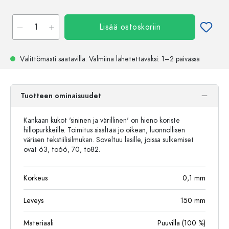
Lisää ostoskoriin
Välittömästi saatavilla.
Valmiina lähetettäväksi
: 1–2 päivässä
Tuotteen ominaisuudet
Kankaan kukot 'sininen ja värillinen' on hieno koriste
hillopurkkeille. Toimitus sisältää jo oikean, luonnollisen
värisen tekstiilisilmukan. Soveltuu lasille, joissa sulkemiset
ovat 63, to66, 70, to82.
Korkeus
0,1
mm
Leveys
150
mm
Materiaali
Puuvilla (100 %)