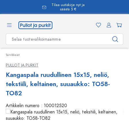
Tilaa uutiskirje nyt ja
äsisältöön
säästä 5 €
Tarvikkeet
PULLOT JA PURKIT
Kangaspala ruudullinen 15x15, neliö,
tekstiili, keltainen, suuaukko: TO58-
TO82
Artikkelin numero :
100012520