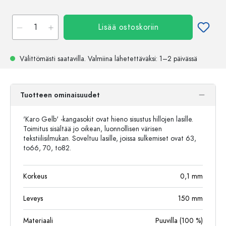
Lisää ostoskoriin
Välittömästi saatavilla.
Valmiina lähetettäväksi
: 1–2 päivässä
Tuotteen ominaisuudet
'Karo Gelb' -kangasokit ovat hieno sisustus hillojen lasille.
Toimitus sisältää jo oikean, luonnollisen värisen
tekstiilisilmukan. Soveltuu lasille, joissa sulkemiset ovat 63,
to66, 70, to82.
Korkeus
0,1
mm
Leveys
150
mm
Materiaali
Puuvilla (100 %)