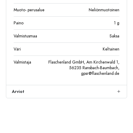
Muoto- perusalue
Neliönmuotoinen
Paino
1
g
Valmistusmaa
Saksa
Väri
Keltainen
Valmistaja
Flaschenland GmbH, Am Kirchenwald 1,
56235 Ransbach-Baumbach,
gpsr@flaschenland.de
Arviot