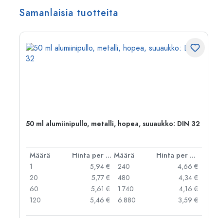
Samanlaisia tuotteita
,
50 ml alumiinipullo, metalli, hopea, suuaukko: DIN 32
er kpl
Määrä
Hinta per kpl
Määrä
Hinta per kpl
 €
1
5,94 €
240
4,66 €
 €
20
5,77 €
480
4,34 €
 €
60
5,61 €
1.740
4,16 €
 €
120
5,46 €
6.880
3,59 €