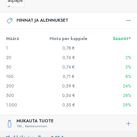
HINNAT JA ALENNUKSET
Määrä
Hinta per kappale
Säästöt*
1
0,78 €
20
0,76 €
2%
50
0,74 €
5%
100
0,71 €
8%
200
0,59 €
24%
500
0,56 €
28%
1.000
0,55 €
29%
MUKAUTA TUOTE
150 ,
Vaaleansininen