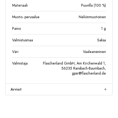
Materiaali
Puuvilla (100 %)
Muoto- perusalue
Neliönmuotoinen
Paino
1
g
Valmistusmaa
Saksa
Väri
Vaaleansininen
Valmistaja
Flaschenland GmbH, Am Kirchenwald 1,
56235 Ransbach-Baumbach,
gpsr@flaschenland.de
Arviot