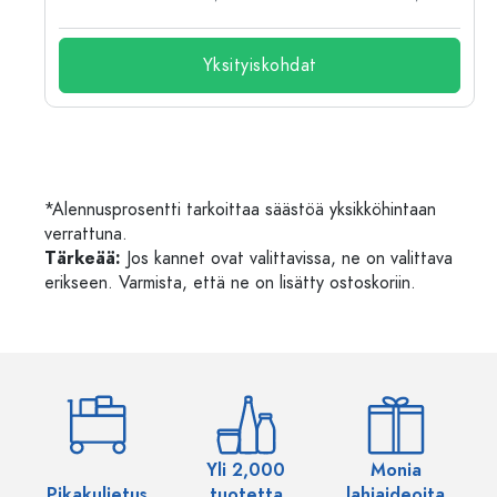
Yksityiskohdat
*Alennusprosentti tarkoittaa säästöä yksikköhintaan
verrattuna.
Tärkeää:
Jos kannet ovat valittavissa, ne on valittava
erikseen. Varmista, että ne on lisätty ostoskoriin.
Yli 2,000
Monia
Pikakuljetus
tuotetta
lahjaideoita