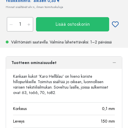
Yksikköhinta:
alkaen 0,55 €
Hinnat sisältävät alv:n, ilman toimituskuluja
Lisää ostoskoriin
Välittömästi saatavilla.
Valmiina lähetettäväksi
: 1–2 päivässä
Tuotteen ominaisuudet
Kankaan kukot 'Karo Hellblau' on hieno koriste
hillopurkkeille. Toimitus sisältää jo oikean, luonnollisen
värisen tekstiilisilmukan. Soveltuu lasille, joissa sulkemiset
ovat 63, to66, 70, to82.
Korkeus
0,1
mm
Leveys
150
mm