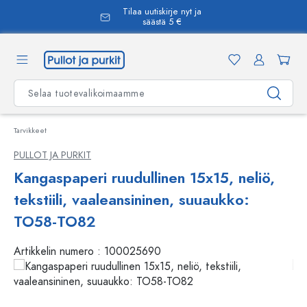
Tilaa uutiskirje nyt ja
äsisältöön
säästä 5 €
Tarvikkeet
PULLOT JA PURKIT
Kangaspaperi ruudullinen 15x15, neliö,
tekstiili, vaaleansininen, suuaukko:
TO58-TO82
Artikkelin numero :
100025690