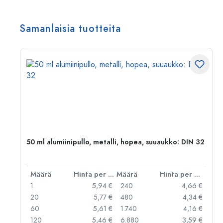
Samanlaisia tuotteita
,
50 ml alumiinipullo, metalli, hopea, suuaukko: DIN 32
er kpl
Määrä
Hinta per kpl
Määrä
Hinta per kpl
 €
1
5,94 €
240
4,66 €
 €
20
5,77 €
480
4,34 €
 €
60
5,61 €
1.740
4,16 €
 €
120
5,46 €
6.880
3,59 €