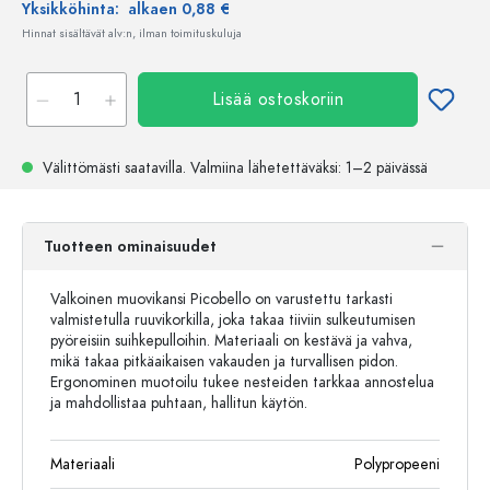
Yksikköhinta:
alkaen 0,88 €
Hinnat sisältävät alv:n, ilman toimituskuluja
Lisää ostoskoriin
Välittömästi saatavilla.
Valmiina lähetettäväksi
: 1–2 päivässä
Tuotteen ominaisuudet
Valkoinen muovikansi Picobello on varustettu tarkasti
valmistetulla ruuvikorkilla, joka takaa tiiviin sulkeutumisen
pyöreisiin suihkepulloihin. Materiaali on kestävä ja vahva,
mikä takaa pitkäaikaisen vakauden ja turvallisen pidon.
Ergonominen muotoilu tukee nesteiden tarkkaa annostelua
ja mahdollistaa puhtaan, hallitun käytön.
Materiaali
Polypropeeni