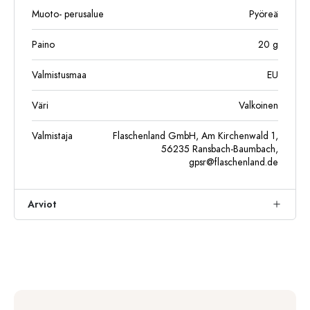
Muoto- perusalue
Pyöreä
Paino
20
g
Valmistusmaa
EU
Väri
Valkoinen
Valmistaja
Flaschenland GmbH, Am Kirchenwald 1,
56235 Ransbach-Baumbach,
gpsr@flaschenland.de
Arviot