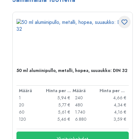
,
50 ml alumiinipullo, metalli, hopea, suuaukko: DIN 32
er kpl
Määrä
Hinta per kpl
Määrä
Hinta per kpl
 €
1
5,94 €
240
4,66 €
 €
20
5,77 €
480
4,34 €
 €
60
5,61 €
1.740
4,16 €
 €
120
5,46 €
6.880
3,59 €