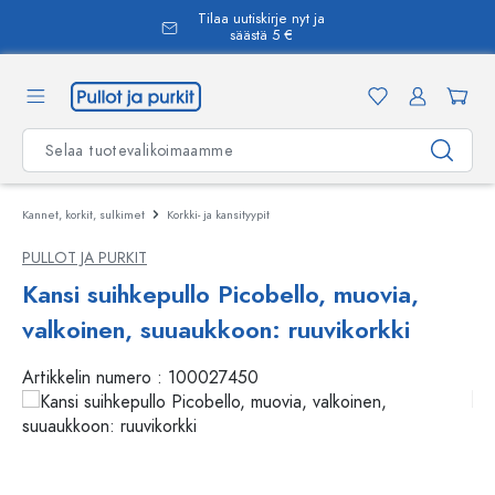
Tilaa uutiskirje nyt ja
äsisältöön
säästä 5 €
Kannet, korkit, sulkimet
Korkki- ja kansityypit
PULLOT JA PURKIT
Kansi suihkepullo Picobello, muovia,
valkoinen, suuaukkoon: ruuvikorkki
Artikkelin numero :
100027450