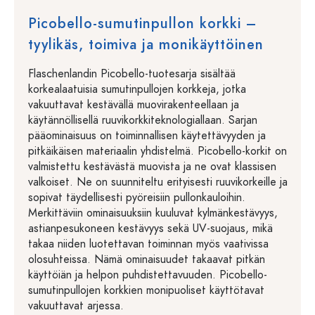
Picobello-sumutinpullon korkki –
tyylikäs, toimiva ja monikäyttöinen
Flaschenlandin Picobello-tuotesarja sisältää
korkealaatuisia sumutinpullojen korkkeja, jotka
vakuuttavat kestävällä muovirakenteellaan ja
käytännöllisellä ruuvikorkkiteknologiallaan. Sarjan
pääominaisuus on toiminnallisen käytettävyyden ja
pitkäikäisen materiaalin yhdistelmä. Picobello-korkit on
valmistettu kestävästä muovista ja ne ovat klassisen
valkoiset. Ne on suunniteltu erityisesti ruuvikorkeille ja
sopivat täydellisesti pyöreisiin pullonkauloihin.
Merkittäviin ominaisuuksiin kuuluvat kylmänkestävyys,
astianpesukoneen kestävyys sekä UV-suojaus, mikä
takaa niiden luotettavan toiminnan myös vaativissa
olosuhteissa. Nämä ominaisuudet takaavat pitkän
käyttöiän ja helpon puhdistettavuuden. Picobello-
sumutinpullojen korkkien monipuoliset käyttötavat
vakuuttavat arjessa.