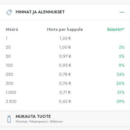
HINNAT JA ALENNUKSET
Määrä
Hinta per kappale
Säästöt*
1
1,03 €
20
1,00 €
2%
50
0,97 €
5%
100
0,93 €
9%
250
0,78 €
24%
500
0,76 €
26%
1.000
0,71 €
31%
2.500
0,62 €
39%
MUKAUTA TUOTE
Parempi,
Polypropeeni,
Valkoinen