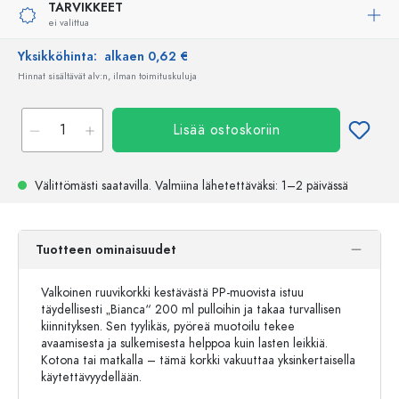
TARVIKKEET
ei valittua
Yksikköhinta:
alkaen 0,62 €
Hinnat sisältävät alv:n, ilman toimituskuluja
Lisää ostoskoriin
Välittömästi saatavilla.
Valmiina lähetettäväksi
: 1–2 päivässä
Tuotteen ominaisuudet
Valkoinen ruuvikorkki kestävästä PP-muovista istuu
täydellisesti „Bianca“ 200 ml pulloihin ja takaa turvallisen
kiinnityksen. Sen tyylikäs, pyöreä muotoilu tekee
avaamisesta ja sulkemisesta helppoa kuin lasten leikkiä.
Kotona tai matkalla – tämä korkki vakuuttaa yksinkertaisella
käytettävyydellään.