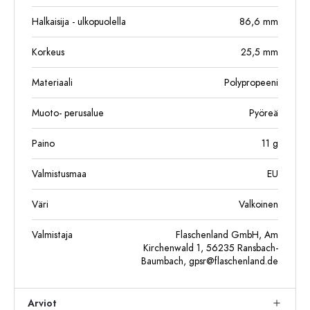
Halkaisija - ulkopuolella
86,6
mm
Korkeus
25,5
mm
Materiaali
Polypropeeni
Muoto- perusalue
Pyöreä
Paino
11
g
Valmistusmaa
EU
Väri
Valkoinen
Valmistaja
Flaschenland GmbH, Am
Kirchenwald 1, 56235 Ransbach-
Baumbach,
gpsr@flaschenland.de
Arviot