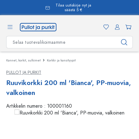
Tilaa uutiskirje nyt ja
äsisältöön
säästä 5 €
Kannet, korkit, sulkimet
Korkki- ja kansityypit
PULLOT JA PURKIT
Ruuvikorkki 200 ml 'Bianca', PP-muovia,
valkoinen
Artikkelin numero :
100001160