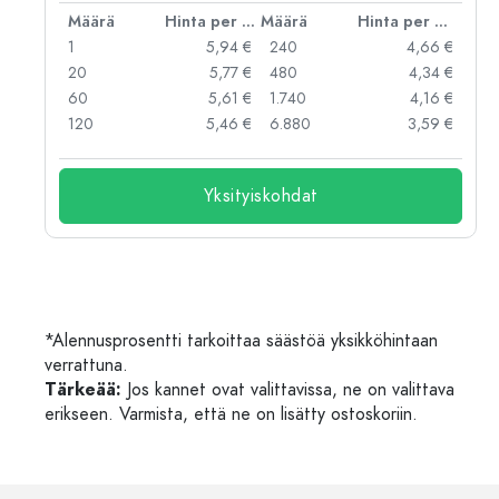
er kpl
Määrä
Hinta per kpl
Määrä
Hinta per kpl
 €
1
5,94 €
240
4,66 €
 €
20
5,77 €
480
4,34 €
 €
60
5,61 €
1.740
4,16 €
 €
120
5,46 €
6.880
3,59 €
Yksityiskohdat
*Alennusprosentti tarkoittaa säästöä yksikköhintaan
verrattuna.
Tärkeää:
Jos kannet ovat valittavissa, ne on valittava
erikseen. Varmista, että ne on lisätty ostoskoriin.