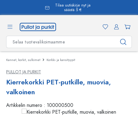
Tilaa uutiskirje nyt ja
äsisältöön
säästä 5 €
Kannet, korkit, sulkimet
Korkki- ja kansityypit
PULLOT JA PURKIT
Kierrekorkki PET-putkille, muovia,
valkoinen
Artikkelin numero :
100000500