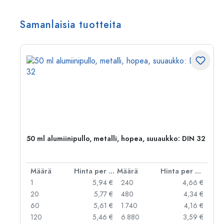
Samanlaisia tuotteita
,
50 ml alumiinipullo, metalli, hopea, suuaukko: DIN 32
er kpl
Määrä
Hinta per kpl
Määrä
Hinta per kpl
 €
1
5,94 €
240
4,66 €
 €
20
5,77 €
480
4,34 €
 €
60
5,61 €
1.740
4,16 €
 €
120
5,46 €
6.880
3,59 €