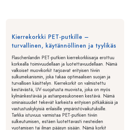
Kierrekorkki PET-putkille –
turvallinen, käytännöllinen ja tyylikäs
Flaschenlandin PET-putkien kierrekorkkisarja erottuu
korkealla toimivuudellaan ja luotettavuudellaan. Nämä
valkoiset muovikorkit tarjoavat erityisen tiiviin
sulkumekanismin, joka takaa optimaalisen suojan ja
turvallisen käsittelyn. Kierrekorkit on valmistettu
kestävästä, UV-suojatusta muovista, joka on myös
kylmänkestävää ja astianpesukoneen kestävä. Nämä
ominaisuudet tekevät karkeista erityisen pitkäikäisiä ja
vastustuskykyisiä erilaisille ympäristövaikutuksille.
Tarkka istuvuus varmistaa PET-putkien tiiviin
sulkeutumisen, estäen luotettavasti nesteiden
vuotamisen tai ilman pääsyn sisään. Nämä korkit