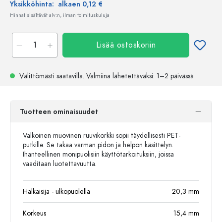
Yksikköhinta:
alkaen 0,12 €
Hinnat sisältävät alv:n, ilman toimituskuluja
Lisää ostoskoriin
Välittömästi saatavilla.
Valmiina lähetettäväksi
: 1–2 päivässä
Tuotteen ominaisuudet
Valkoinen muovinen ruuvikorkki sopii täydellisesti PET-
putkille. Se takaa varman pidon ja helpon käsittelyn.
Ihanteellinen monipuolisiin käyttötarkoituksiin, joissa
vaaditaan luotettavuutta.
Halkaisija - ulkopuolella
20,3
mm
Korkeus
15,4
mm