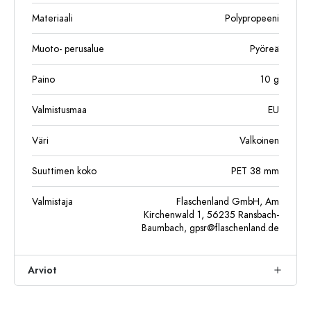
Materiaali
Polypropeeni
Muoto- perusalue
Pyöreä
Paino
10
g
Valmistusmaa
EU
Väri
Valkoinen
Suuttimen koko
PET 38 mm
Valmistaja
Flaschenland GmbH, Am
Kirchenwald 1, 56235 Ransbach-
Baumbach,
gpsr@flaschenland.de
Arviot